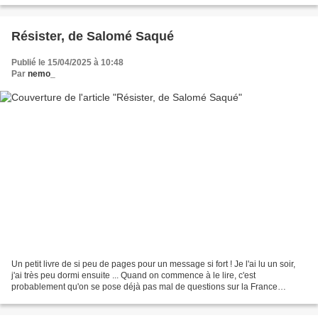
Résister, de Salomé Saqué
Publié le 15/04/2025 à 10:48
Par
nemo_
Un petit livre de si peu de pages pour un message si fort ! Je l'ai lu un soir,
j'ai très peu dormi ensuite ... Quand on commence à le lire, c'est
probablement qu'on se pose déjà pas mal de questions sur la France
actuelle. Mais on ne s'attend peut-être...