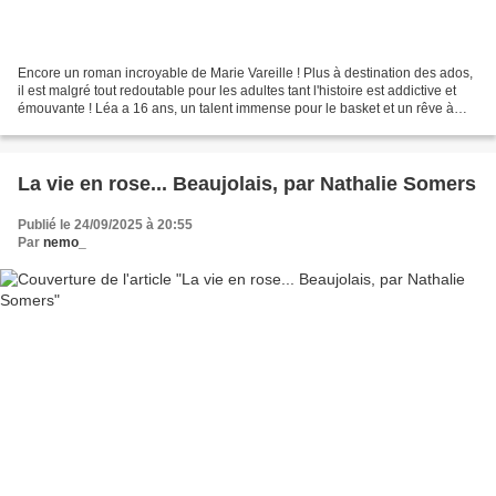
Encore un roman incroyable de Marie Vareille ! Plus à destination des ados,
il est malgré tout redoutable pour les adultes tant l'histoire est addictive et
émouvante ! Léa a 16 ans, un talent immense pour le basket et un rêve à
réaliser. Entraînée par...
La vie en rose... Beaujolais, par Nathalie Somers
Publié le 24/09/2025 à 20:55
Par
nemo_