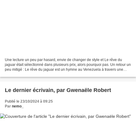
Une lecture un peu par hasard, envie de changer de style et Le rêve du
jaguar était sélectionné dans plusieurs prix, alors pourquoi pas. Un retour un
peu mitigé : Le rêve du jaguar est un hymne au Venezuela à travers une
famille de la ville de Maracaibo....
Le dernier écrivain, par Gwenaële Robert
Publié le 23/10/2024 à 09:25
Par
nemo_