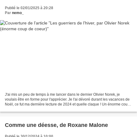
Publié le 02/01/2025 à 20:28
Par
nemo_
J'ai mis un peu de temps à me lancer dans le dernier Olivier Norek, je
voulais être en forme pour l'apprécier. Je l'ai dévoré durant les vacances de
Noël, ce fut ma dernière lecture de 2024 et quelle claque ! Un énorme coup
de cœur dont j'ai du mal à...
Comme une déesse, de Roxane Malone
Publié le 30/12/2024 à 10:00