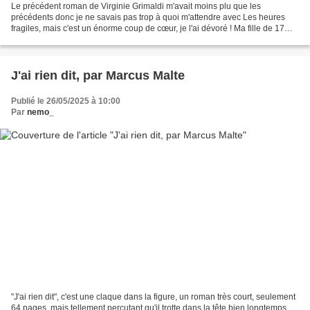
Le précédent roman de Virginie Grimaldi m'avait moins plu que les
précédents donc je ne savais pas trop à quoi m'attendre avec Les heures
fragiles, mais c'est un énorme coup de cœur, je l'ai dévoré ! Ma fille de 17
ans a également adoré ! Les romans de...
J'ai rien dit, par Marcus Malte
Publié le 26/05/2025 à 10:00
Par
nemo_
"J'ai rien dit", c'est une claque dans la figure, un roman très court, seulement
64 pages, mais tellement percutant qu'il trotte dans la tête bien longtemps