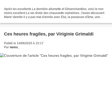
Après les excellents La dernière allumette et Désenchantées, voici le non
moins excellent La vie rêvée des chaussette orphelines. J'avais découvert
Marie Vareille il y a pas mal d'année avec Elia, la passeuse d'âme, une
trilogie jeunesse dystopique, avant...
Ces heures fragiles, par Viriginie Grimaldi
Publié le 14/08/2025 à 15:17
Par
nemo_