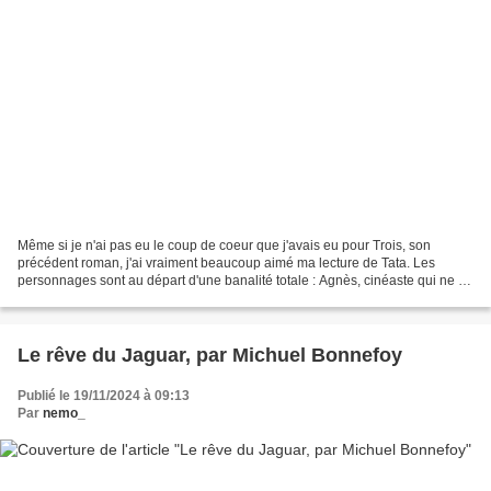
Même si je n'ai pas eu le coup de coeur que j'avais eu pour Trois, son
précédent roman, j'ai vraiment beaucoup aimé ma lecture de Tata. Les
personnages sont au départ d'une banalité totale : Agnès, cinéaste qui ne se
remet pas de sa rupture avec son mari,...
Le rêve du Jaguar, par Michuel Bonnefoy
Publié le 19/11/2024 à 09:13
Par
nemo_