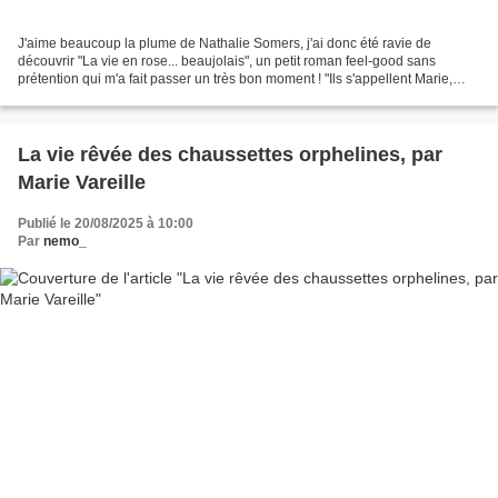
J'aime beaucoup la plume de Nathalie Somers, j'ai donc été ravie de
découvrir "La vie en rose... beaujolais", un petit roman feel-good sans
prétention qui m'a fait passer un très bon moment ! "Ils s'appellent Marie,
Jean-Loup, Augustin, Aliénor, Deniil...
La vie rêvée des chaussettes orphelines, par
Marie Vareille
Publié le 20/08/2025 à 10:00
Par
nemo_