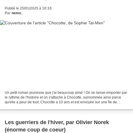
Publié le 25/01/2025 à 10:18
Par
nemo_
Un petit roman jeunesse que j'ai beaucoup aimé ! On se laisse emporter par
le rythme de l'histoire et on s'attache à Chocotte, surnommée ainsi parce
qu'elle a peur de tout. Chocotte a 10 ans et est envoyée sur une île de
Bretagne auprès de sa grand-mère...
Les guerriers de l'hiver, par Olivier Norek
(énorme coup de coeur)