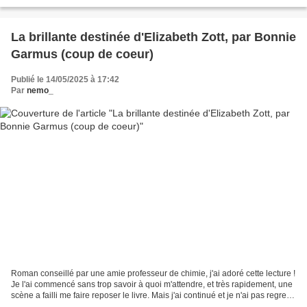
Gloria en Italie dans les Pouilles....
La brillante destinée d'Elizabeth Zott, par Bonnie
Garmus (coup de coeur)
Publié le 14/05/2025 à 17:42
Par
nemo_
Roman conseillé par une amie professeur de chimie, j'ai adoré cette lecture !
Je l'ai commencé sans trop savoir à quoi m'attendre, et très rapidement, une
scène a failli me faire reposer le livre. Mais j'ai continué et je n'ai pas regretté
: tout n'est...