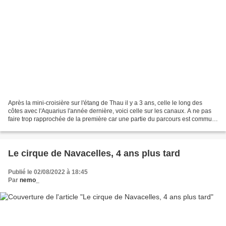
Après la mini-croisière sur l'étang de Thau il y a 3 ans, celle le long des
côtes avec l'Aquarius l'année dernière, voici celle sur les canaux. A ne pas
faire trop rapprochée de la première car une partie du parcours est commun,
mais c'était très intéressant,...
Le cirque de Navacelles, 4 ans plus tard
Publié le 02/08/2022 à 18:45
Par
nemo_