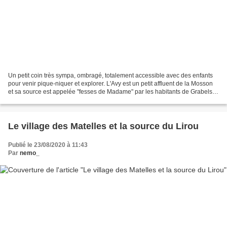
Un petit coin très sympa, ombragé, totalement accessible avec des enfants
pour venir pique-niquer et explorer. L'Avy est un petit affluent de la Mosson
et sa source est appelée "fesses de Madame" par les habitants de Grabels.
Vous pouvez vous contenter...
Le village des Matelles et la source du Lirou
Publié le 23/08/2020 à 11:43
Par
nemo_