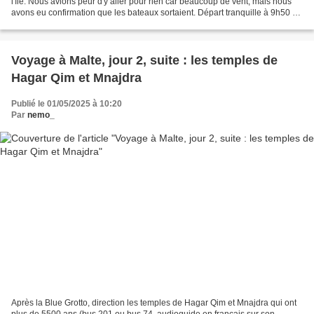
l'île. Nous avions peur d'y aller pour rien car beaucoup de vent, mais nous
avons eu confirmation que les bateaux sortaient. Départ tranquille à 9h50 de
La Valette jusqu’à l’arrêt...
Voyage à Malte, jour 2, suite : les temples de
Hagar Qim et Mnajdra
Publié le 01/05/2025 à 10:20
Par
nemo_
Après la Blue Grotto, direction les temples de Hagar Qim et Mnajdra qui ont
plus de 5500 ans (bus 201 ou bus 74, audioguide en français sur son