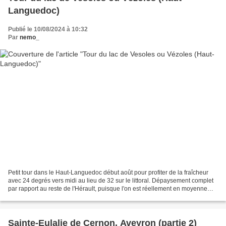
Languedoc)
Publié le 10/08/2024 à 10:32
Par
nemo_
Petit tour dans le Haut-Languedoc début août pour profiter de la fraîcheur
avec 24 degrés vers midi au lieu de 32 sur le littoral. Dépaysement complet
par rapport au reste de l'Hérault, puisque l'on est réellement en moyenne
montagne avec la végétation...
Sainte-Eulalie de Cernon, Aveyron (partie 2)