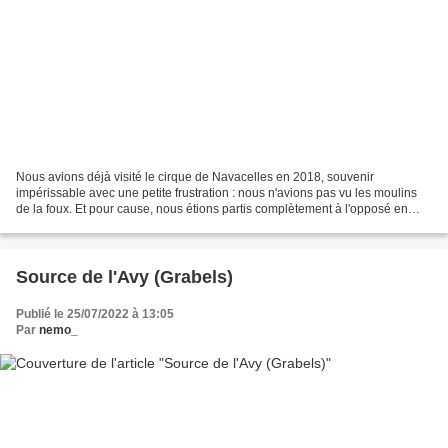
Nous avions déjà visité le cirque de Navacelles en 2018, souvenir
impérissable avec une petite frustration : nous n'avions pas vu les moulins
de la foux. Et pour cause, nous étions partis complètement à l'opposé en
suivant la Vis au lieu de la remonter...
Source de l'Avy (Grabels)
Publié le 25/07/2022 à 13:05
Par
nemo_