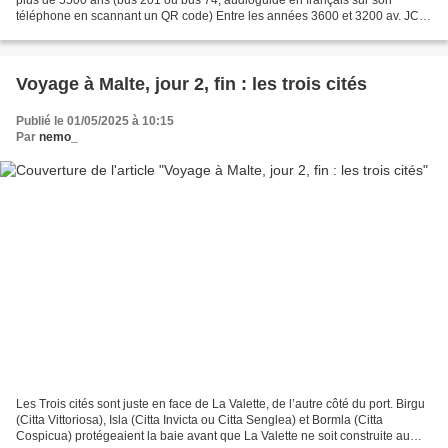
téléphone en scannant un QR code) Entre les années 3600 et 3200 av. JC,
les civilisations du Néolithique ont...
Voyage à Malte, jour 2, fin : les trois cités
Publié le 01/05/2025 à 10:15
Par
nemo_
Les Trois cités sont juste en face de La Valette, de l’autre côté du port. Birgu
(Citta Vittoriosa), Isla (Citta Invicta ou Citta Senglea) et Bormla (Citta
Cospicua) protégeaient la baie avant que La Valette ne soit construite au