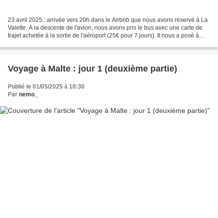
23 avril 2025 : arrivée vers 20h dans le Airbnb que nous avons réservé à La
Valette. A la descente de l'avion, nous avons pris le bus avec une carte de
trajet achetée à la sortie de l'aéroport (25€ pour 7 jours). Il nous a posé à
3mn du Airbnb, magnifiquement...
Voyage à Malte : jour 1 (deuxième partie)
Publié le 01/05/2025 à 10:30
Par
nemo_