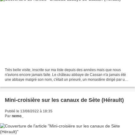
Très belle visite, inscrite sur ma liste depuis des années mais que nous
n'avions encore jamais faite. Le château abbaye de Cassan n'a jamais été
une abbaye malgré son nom, c'était un prieuré, un monastère dirigé par un
prieur, et non par un abbé. Fondé...
Mini-croisière sur les canaux de Sète (Hérault)
Publié le 13/08/2022 à 18:35
Par
nemo_