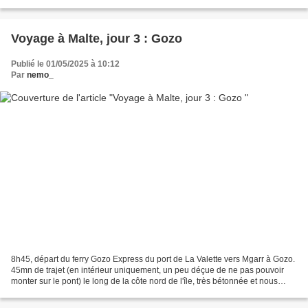
XVIe siècle. Des trois,...
Voyage à Malte, jour 3 : Gozo
Publié le 01/05/2025 à 10:12
Par
nemo_
8h45, départ du ferry Gozo Express du port de La Valette vers Mgarr à Gozo.
45mn de trajet (en intérieur uniquement, un peu déçue de ne pas pouvoir
monter sur le pont) le long de la côte nord de l'île, très bétonnée et nous
arrivons à Gozo. Nous prenons...