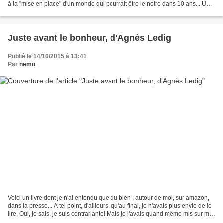
à la "mise en place" d'un monde qui pourrait être le notre dans 10 ans... Une
ville sécurisée, propre,...
Juste avant le bonheur, d'Agnès Ledig
Publié le 14/10/2015 à 13:41
Par
nemo_
Voici un livre dont je n'ai entendu que du bien : autour de moi, sur amazon,
dans la presse... A tel point, d'ailleurs, qu'au final, je n'avais plus envie de le
lire. Oui, je sais, je suis contrariante! Mais je l'avais quand même mis sur ma
liseuse, et...