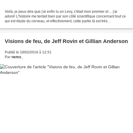
Voilà, je peux dire que j'ai enfin lu un Levy, c'était mon premier et ... j'ai
adoré! L'histoire me tentait bien par son côté scientifique concernant tout ce
qui est étude du cerveau, et effectivement, cette partie là est très
intéressante, tout en restant...
Visions de feu, de Jeff Rovin et Gillian Anderson
Publié le 18/02/2016 à 12:51
Par
nemo_