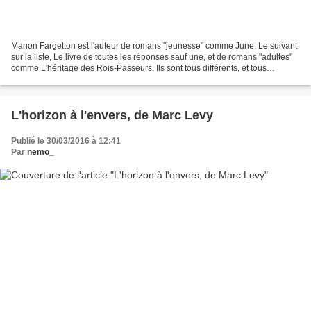
Manon Fargetton est l'auteur de romans "jeunesse" comme June, Le suivant
sur la liste, Le livre de toutes les réponses sauf une, et de romans "adultes"
comme L'héritage des Rois-Passeurs. Ils sont tous différents, et tous
excellents! Aussi libres qu'un...
L'horizon à l'envers, de Marc Levy
Publié le 30/03/2016 à 12:41
Par
nemo_