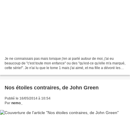
Je ne connaissais pas mais lorsque j'en ai parlé autour de moi, j'ai eu
beaucoup de "c'est toute mon enfance" ou des "qu'est-ce qu'elle m'a marqué,
cette série!". Je n'ai lu que le tome 1 mais j'ai aimé, et ma fille a dévoré les
quatre tomes. L'histoire...
Nos étoiles contraires, de John Green
Publié le 16/05/2014 à 10:54
Par
nemo_