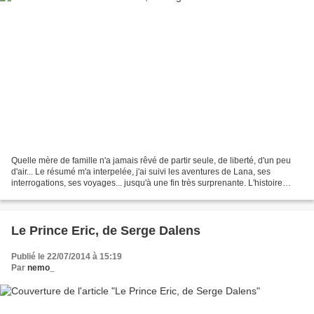
Quelle mère de famille n'a jamais rêvé de partir seule, de liberté, d'un peu
d'air... Le résumé m'a interpelée, j'ai suivi les aventures de Lana, ses
interrogations, ses voyages... jusqu'à une fin très surprenante. L'histoire
semble au départ assez simple...
Le Prince Eric, de Serge Dalens
Publié le 22/07/2014 à 15:19
Par
nemo_