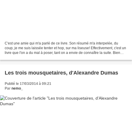
C'est une amie qui m'a parlé de ce livre. Son résumé m'a interpelée, du
coup, je me suis laissée tenter et hop, sur ma liseuse! Effectivement, c'est un
livre que l'on a du mal à poser, tant on a envie de connaître la suite. Bien
écrit, basé sur un concept...
Les trois mousquetaires, d'Alexandre Dumas
Publié le 17/03/2014 à 09:21
Par
nemo_