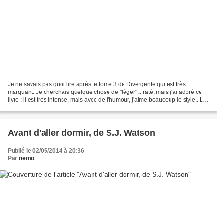
Je ne savais pas quoi lire après le tome 3 de Divergente qui est très
marquant. Je cherchais quelque chose de "léger"... raté, mais j'ai adoré ce
livre : il est très intense, mais avec de l'humour, j'aime beaucoup le style,. Le
thème est très sérieux...
Avant d'aller dormir, de S.J. Watson
Publié le 02/05/2014 à 20:36
Par
nemo_