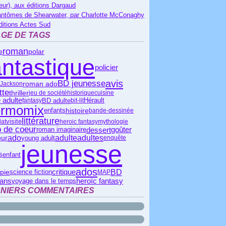
eur), aux éditions Dargaud
antômes de Shearwater, par Charlotte McConaghy
ditions Actes Sud
GE DE TAGS
roman
polar
e
antastique
policier
avis
BD jeunesse
roman ado
 Jackson
tte
thriller
jeu de société
historique
cuisine
 adulte
Hérault
BD adulte
fantasy
bit-lit
ermomix
histoire
enfants
bande-dessinée
littérature
visite
lat
heroic fantasy
mythologie
 de coeur
dessert
goûter
roman imaginaire
ado
adulte
adultes
ur
young adult
enquête
jeunesse
s
enfant
ados
critique
BD
science fiction
pie
MAP
heroïc fantasy
 ans
voyage dans le temps
NIERS COMMENTAIRES