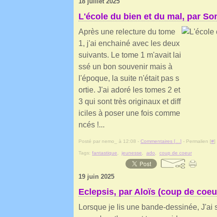
18 juillet 2025
L'école du bien et du mal, par S
Après une relecture du tome
1, j'ai enchainé avec les deux
suivants. Le tome 1 m'avait lai
ssé un bon souvenir mais à
l'époque, la suite n'était pas s
ortie. J'ai adoré les tomes 2 et
3 qui sont très originaux et diff
iciles à poser une fois comme
ncés !...
Posté par nemo_ à 12:08 -
Commentaires [
…
]
- Permalien [
#
]
Tags:
fantastique
,
jeunesse
,
ado
,
coup de coeur
19 juin 2025
Eclepsis, par Aloïs (coup de coeu
Lorsque je lis une bande-dessinée, J'ai 