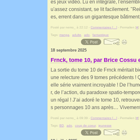
es jeux vidéo. Lu en intégrale, l'ensembl
u'assez consistant, se lit facilement. "R
es, errent dans un gigantesque bâtiment, 
Posté par nemo_ à 22:12 -
Commentaires [
…
]
- Permalien [
#
]
Tags:
manga
,
adulte
,
ado
,
fantastique
18 septembre 2025
Frnck, tome 10, par Brice Cossu 
La sortie du tome 10 de Frnck méritait b
une relecture des 9 tomes précédents ! 
elle série vraiment incroyable ! De l’hu
r, de l’action, du paradoxe spatio-tempor
un régal ! J’ai adoré le tome 10, retrouve
s personnages 10 ans après… Vivement.
Posté par nemo_ à 09:39 -
Commentaires [
…
]
- Permalien [
#
]
Tags:
BD
,
ado
,
coup de coeur
,
jeunesse