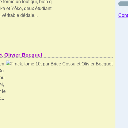
e forme un tout qui, bien q
eika et Yôko, deux étudiant
véritable dédale...
Cont
et Olivier Bocquet
ien
Qu
mou
el,
r le
..