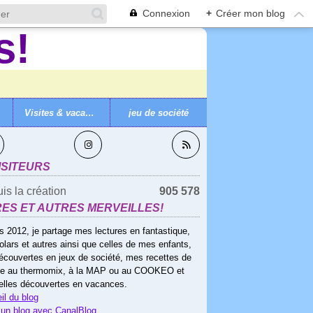
Connexion
+
Créer mon blog
Visites & vacances
jeu de société
VEZ-MOI
ISITEURS
is la création
905 578
RES ET AUTRES MERVEILLES!
s 2012, je partage mes lectures en fantastique,
olars et autres ainsi que celles de mes enfants,
écouvertes en jeux de société, mes recettes de
ne au thermomix, à la MAP ou au COOKEO et
elles découvertes en vacances.
il du blog
 un blog avec CanalBlog