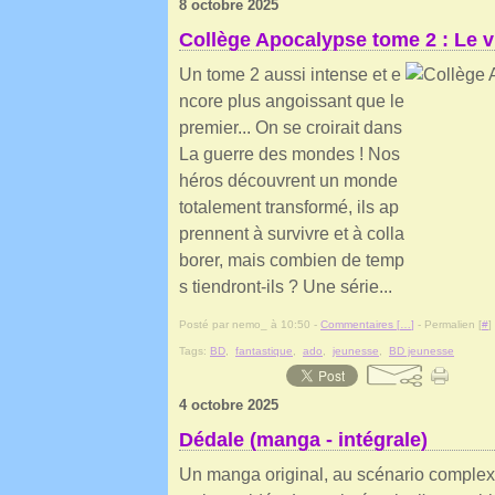
8 octobre 2025
Collège Apocalypse tome 2 : Le vi
Un tome 2 aussi intense et e
ncore plus angoissant que le
premier... On se croirait dans
La guerre des mondes ! Nos
héros découvrent un monde
totalement transformé, ils ap
prennent à survivre et à colla
borer, mais combien de temp
s tiendront-ils ? Une série...
Posté par nemo_ à 10:50 -
Commentaires [
…
]
- Permalien [
#
]
Tags:
BD
,
fantastique
,
ado
,
jeunesse
,
BD jeunesse
4 octobre 2025
Dédale (manga - intégrale)
Un manga original, au scénario complex