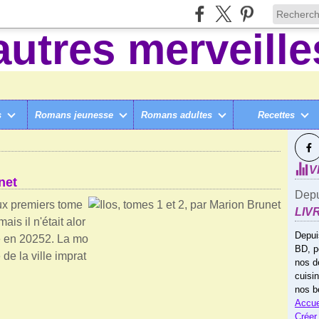
s
Romans jeunesse
Romans adultes
Recettes
SUI
ADO
V
net
Depu
ux premiers tome
LIV
ais il n'était alor
Depui
le en 20252. La mo
BD, p
de la ville imprat
nos d
cuisi
nos b
Accue
Créer