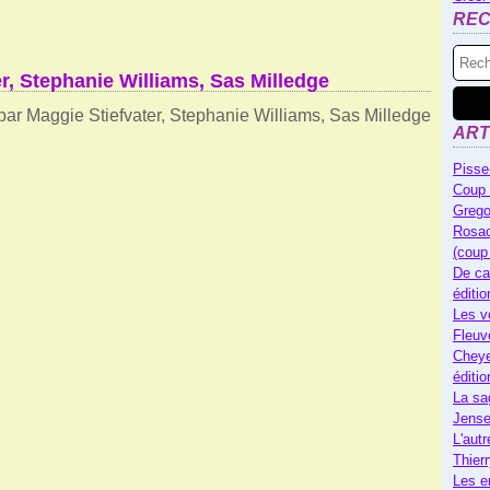
RE
r, Stephanie Williams, Sas Milledge
ART
Pisse
Coup 
Grego
Rosac
(coup
De ca
éditi
Les v
Fleuv
Cheye
éditi
La sa
Jense
L'autr
Thier
Les e