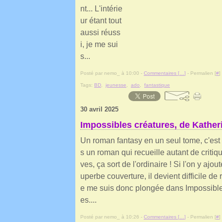
nt... L'intérie
ur étant tout
aussi réuss
i, je me sui
s...
Posté par nemo_ à 10:00 -
Commentaires [
…
]
- Permalien [
#
]
Tags:
BD
,
jeunesse
,
ado
,
fantastique
30 avril 2025
Impossibles créatures, de Kather
Un roman fantasy en un seul tome, c'est 
s un roman qui recueille autant de critiqu
ves, ça sort de l'ordinaire ! Si l'on y ajout
uperbe couverture, il devient difficile de r
e me suis donc plongée dans Impossible
es....
Posté par nemo_ à 10:26 -
Commentaires [
…
]
- Permalien [
#
]