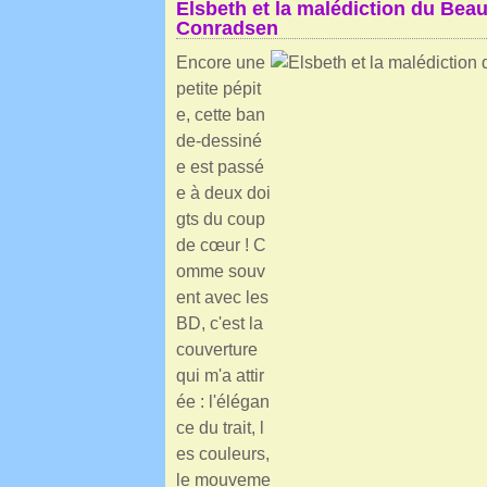
Elsbeth et la malédiction du Beau
Conradsen
Encore une
petite pépit
e, cette ban
de-dessiné
e est passé
e à deux doi
gts du coup
de cœur ! C
omme souv
ent avec les
BD, c'est la
couverture
qui m'a attir
ée : l'élégan
ce du trait, l
es couleurs,
le mouveme