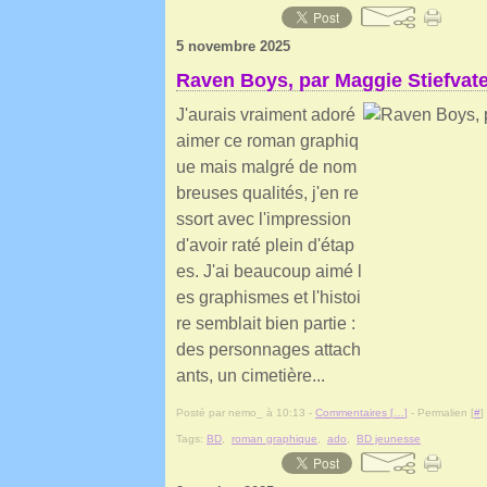
5 novembre 2025
Raven Boys, par Maggie Stiefvate
J'aurais vraiment adoré
aimer ce roman graphiq
ue mais malgré de nom
breuses qualités, j'en re
ssort avec l'impression
d'avoir raté plein d'étap
es. J'ai beaucoup aimé l
es graphismes et l'histoi
re semblait bien partie :
des personnages attach
ants, un cimetière...
Posté par nemo_ à 10:13 -
Commentaires [
…
]
- Permalien [
#
]
Tags:
BD
,
roman graphique
,
ado
,
BD jeunesse