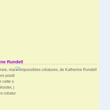
ine Rundell
rare, mai
es positi
e cette s
ésister, j
s créatur