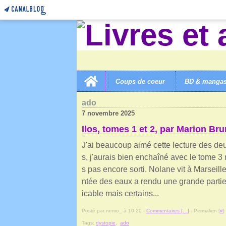
Home
Coups de coeur
BD & manga
LIVRES ET AUTRES MERVEILLES!
>
CATEGORIES
>
ado
7 novembre 2025
Ilos, tomes 1 et 2, par Marion Bru
J'ai beaucoup aimé cette lecture des de
s, j'aurais bien enchaîné avec le tome 3 m
s pas encore sorti. Nolane vit à Marseil
ntée des eaux a rendu une grande partie 
icable mais certains...
Posté par nemo_ à 10:20 -
Commentaires [
…
]
- Permalien [
#
]
Tags:
dystopie
,
ado