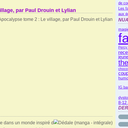
de co
Les f
llage, par Paul Drouin et Lylian
aux é
NUA
magi
f
Percy
rece
jeune
th
choco
coup
humo
IG ba
dysto
8-12
DER
e dans un monde inspiré d