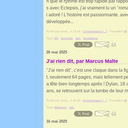
n que le rythme est trop rapide par rapp
s avec Eclepsis, j'ai vraiment lu un "rom
i adoré ! L'histoire est passionnante, ave
développée...
Posté par nemo_ à 13:44 -
Commentaires [
…
]
- Permalien [
#
]
Tags:
BD
,
jeunesse
,
ado
,
fantastique
26 mai 2025
J'ai rien dit, par Marcus Malte
"J'ai rien dit", c'est une claque dans la f
t, seulement 64 pages, mais tellement perc
a tête bien longtemps après ! Dylan, 18 
ans, se retrouvent sur la tombe de leur m
Posté par nemo_ à 10:00 -
Commentaires [
…
]
- Permalien [
#
]
Tags:
littérature
,
ado
16 mai 2025