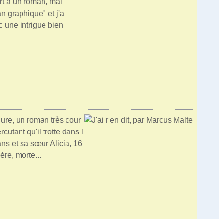
ort à un roman, mai
an graphique" et j'a
c une intrigue bien
igure, un roman très cour
utant qu'il trotte dans l
ans et sa sœur Alicia, 16
ère, morte...