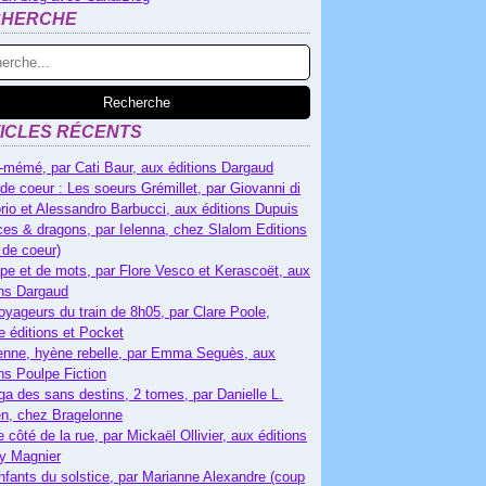
CHERCHE
ICLES RÉCENTS
-mémé, par Cati Baur, aux éditions Dargaud
de coeur : Les soeurs Grémillet, par Giovanni di
rio et Alessandro Barbucci, aux éditions Dupuis
es & dragons, par Ielenna, chez Slalom Editions
 de coeur)
pe et de mots, par Flore Vesco et Kerascoët, aux
ons Dargaud
oyageurs du train de 8h05, par Clare Poole,
e éditions et Pocket
nne, hyène rebelle, par Emma Seguès, aux
ons Poulpe Fiction
ga des sans destins, 2 tomes, par Danielle L.
n, chez Bragelonne
e côté de la rue, par Mickaël Ollivier, aux éditions
ry Magnier
nfants du solstice, par Marianne Alexandre (coup