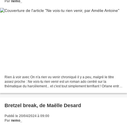
Par
nemo_
Rien à voir avec On n'a rien vu venir chroniqué il y a peu, malgré le titre
assez proche : Ne vois-tu rien venir est un roman ado centré sur la
thématique du harcèlement... et c'est tout simplement terrifiant ! Orlane entre
en 3e dans un nouveau collège,...
Bretzel break, de Maëlle Desard
Publié le 20/04/2024 à 09:00
Par
nemo_