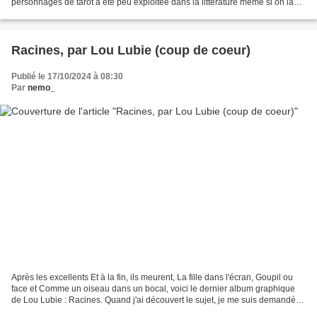
personnages de tarot a été peu exploitée dans la littérature même si on la
trouve déjà dans l'exceptionnelle...
Racines, par Lou Lubie (coup de coeur)
Publié le 17/10/2024 à 08:30
Par
nemo_
Après les excellents Et à la fin, ils meurent, La fille dans l'écran, Goupil ou
face et Comme un oiseau dans un bocal, voici le dernier album graphique
de Lou Lubie : Racines. Quand j'ai découvert le sujet, je me suis demandé
ce que l'on pouvait bien...