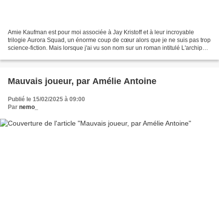
Amie Kaufman est pour moi associée à Jay Kristoff et à leur incroyable
trilogie Aurora Squad, un énorme coup de cœur alors que je ne suis pas trop
science-fiction. Mais lorsque j'ai vu son nom sur un roman intitulé L'archipel
des dieux, qui semble être...
Mauvais joueur, par Amélie Antoine
Publié le 15/02/2025 à 09:00
Par
nemo_