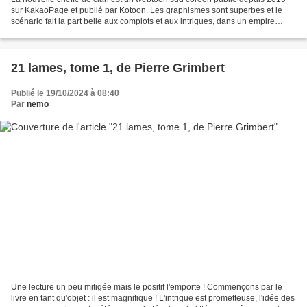
sur KakaoPage et publié par Kotoon. Les graphismes sont superbes et le
scénario fait la part belle aux complots et aux intrigues, dans un empire
inspiré de l'Italie de la Renaissance....
21 lames, tome 1, de Pierre Grimbert
Publié le 19/10/2024 à 08:40
Par
nemo_
Une lecture un peu mitigée mais le positif l'emporte ! Commençons par le
livre en tant qu'objet : il est magnifique ! L'intrigue est prometteuse, l'idée des