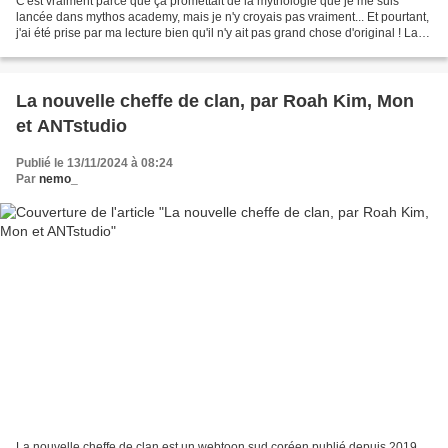
C'est vraiment parce que ça promettait de la mythologie que je me suis
lancée dans mythos academy, mais je n'y croyais pas vraiment... Et pourtant,
j'ai été prise par ma lecture bien qu'il n'y ait pas grand chose d'original ! La
mythos academy réunit...
La nouvelle cheffe de clan, par Roah Kim, Mon
et ANTstudio
Publié le 13/11/2024 à 08:24
Par
nemo_
La nouvelle cheffe de clan est un webtoon sud coréen publié depuis 2019