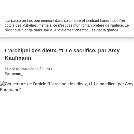
J'ai passé un très bon moment dans ce sombre et terrifiant Londres où l'on
côtoie des Putréfiés, même si ce n'est pas mon roman préféré de l'autrice. Le
récit nous plonge dans une ville totalement chamboulée par la grande
puanteur, où il ne fait pas bon...
L'archipel des dieux, t1 Le sacrifice, par Amy
Kaufmann
Publié le 19/02/2025 à 09:03
Par
nemo_