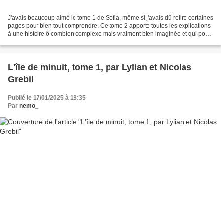
J'avais beaucoup aimé le tome 1 de Sofia, même si j'avais dû relire certaines
pages pour bien tout comprendre. Ce tome 2 apporte toutes les explications
à une histoire ô combien complexe mais vraiment bien imaginée et qui pose
des questions très pertinentes...
L'île de minuit, tome 1, par Lylian et Nicolas
Grebil
Publié le 17/01/2025 à 18:35
Par
nemo_