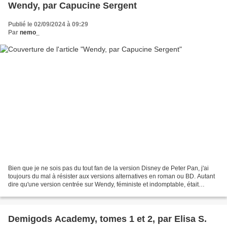
Wendy, par Capucine Sergent
Publié le 02/09/2024 à 09:29
Par
nemo_
Bien que je ne sois pas du tout fan de la version Disney de Peter Pan, j'ai
toujours du mal à résister aux versions alternatives en roman ou BD. Autant
dire qu'une version centrée sur Wendy, féministe et indomptable, était
totalement irrésistible ! J'ai...
Demigods Academy, tomes 1 et 2, par Elisa S.