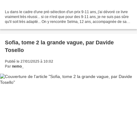
Lu dans le cadre d'une pré-sélection d'un prix 9-11 ans, j'ai dévoré ce livre
vraiment très réussi... si ce n'est que pour des 9-11 ans, je ne suis pas sûre
qu'il soit très adapté... On y rencontre Selma, 12 ans, accompagnée de sa
meilleure amie Anouk....
Sofia, tome 2 la grande vague, par Davide
Tosello
Publié le 27/01/2025 à 10:02
Par
nemo_