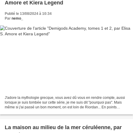
Amore et Kiera Legend
Publié le 13/08/2024 à 10:34
Par
nemo_
J'adore la mythologie grecque, vous avez dû vous en rendre compte, aussi
lorsque je suis tombée sur cette série, je me suis dit "pourquoi pas". Mais
même si j'ai passé un bon moment, on est loin de Riordan... En points
positifs, l'écriture est dynamique,...
La maison au milieu de la mer céruléenne, par