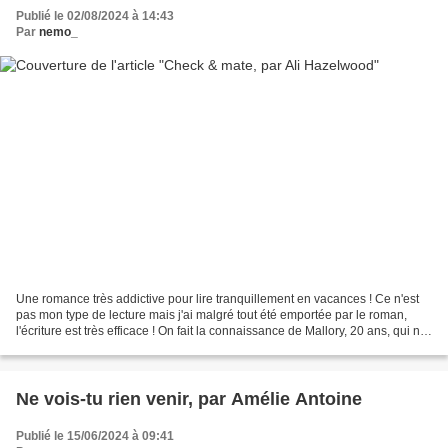
Publié le 02/08/2024 à 14:43
Par
nemo_
Une romance très addictive pour lire tranquillement en vacances ! Ce n'est
pas mon type de lecture mais j'ai malgré tout été emportée par le roman,
l'écriture est très efficace ! On fait la connaissance de Mallory, 20 ans, qui ne
joue plus aux échecs...
Ne vois-tu rien venir, par Amélie Antoine
Publié le 15/06/2024 à 09:41