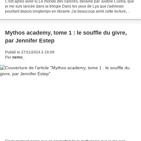
C'est après avoir lu Le monde des cancres, dessiné par Justine Cunha, que
je me suis lancée dans la trilogie Dans les yeux de Lya que j'admirais
pourtant depuis longtemps en librairie. j'ai beaucoup aimé cette lecture,
l'intrigue et l'humour avec lequel...
Mythos academy, tome 1 : le souffle du givre,
par Jennifer Estep
Publié le 27/11/2024 à 19:09
Par
nemo_