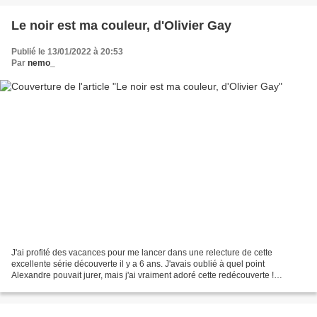
Le noir est ma couleur, d'Olivier Gay
Publié le 13/01/2022 à 20:53
Par
nemo_
J'ai profité des vacances pour me lancer dans une relecture de cette
excellente série découverte il y a 6 ans. J'avais oublié à quel point
Alexandre pouvait jurer, mais j'ai vraiment adoré cette redécouverte !
Alexandre est attachant, tête à claque, impulsif...