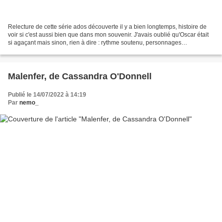
Relecture de cette série ados découverte il y a bien longtemps, histoire de
voir si c'est aussi bien que dans mon souvenir. J'avais oublié qu'Oscar était
si agaçant mais sinon, rien à dire : rythme soutenu, personnages
intéressants (j'adore Violette !)...
Malenfer, de Cassandra O'Donnell
Publié le 14/07/2022 à 14:19
Par
nemo_