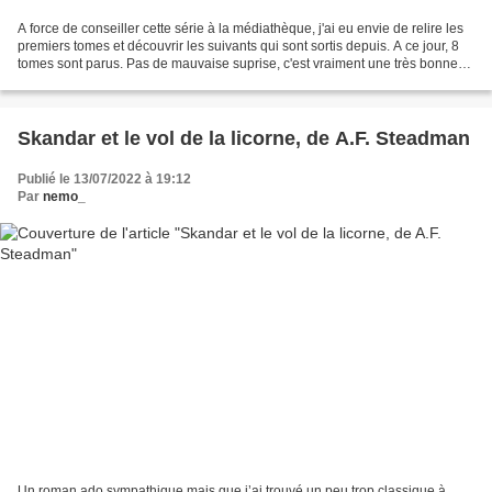
A force de conseiller cette série à la médiathèque, j'ai eu envie de relire les
premiers tomes et découvrir les suivants qui sont sortis depuis. A ce jour, 8
tomes sont parus. Pas de mauvaise suprise, c'est vraiment une très bonne
série pour les 8-14...
Skandar et le vol de la licorne, de A.F. Steadman
Publié le 13/07/2022 à 19:12
Par
nemo_
Un roman ado sympathique mais que j’ai trouvé un peu trop classique à