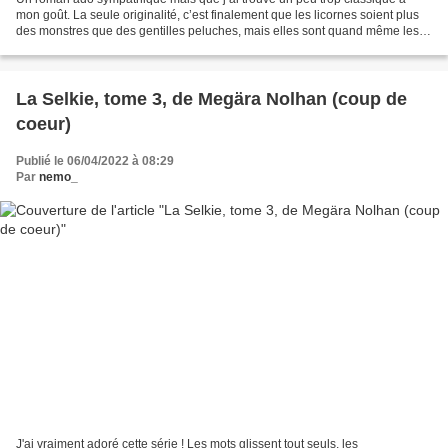
mon goût. La seule originalité, c’est finalement que les licornes soient plus
des monstres que des gentilles peluches, mais elles sont quand même les
montures des cavaliers… Sinon,...
La Selkie, tome 3, de Megära Nolhan (coup de
coeur)
Publié le 06/04/2022 à 08:29
Par
nemo_
J'ai vraiment adoré cette série ! Les mots glissent tout seuls, les