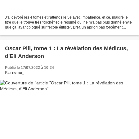
J'ai dévoré les 4 tomes et j'attends le 5e avec impatience, et ce, malgré le
titre que je trouve très "cliché" et le résumé qui ne m'a pas plus donné envie
que ça, ayant bloqué sur "école élitiste". Bref, un apriori pas forcément
positif, mais comme j'avais...
Oscar Pill, tome 1 : La révélation des Médicus,
d'Eli Anderson
Publié le 17/07/2022 à 10:24
Par
nemo_