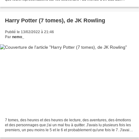
différents états des îles suspendues,...
Harry Potter (7 tomes), de JK Rowling
Publié le 13/02/2022 à 21:46
Par
nemo_
7 tomes, des heures et des heures de lecture, des aventures, des émotions
et des personnages que j'ai un mal fou à quitter. J'avais lu plusieurs fois les
premiers, un peu moins le 5 et le 6 et probablement qu'une fois le 7. J'avais
aimé à ma première...