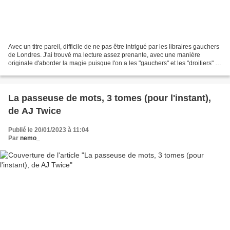
Avec un titre pareil, difficile de ne pas être intrigué par les libraires gauchers
de Londres. J'ai trouvé ma lecture assez prenante, avec une manière
originale d'aborder la magie puisque l'on a les "gauchers" et les "droitiers" et
qu'ils n'ont pas les...
La passeuse de mots, 3 tomes (pour l'instant),
de AJ Twice
Publié le 20/01/2023 à 11:04
Par
nemo_