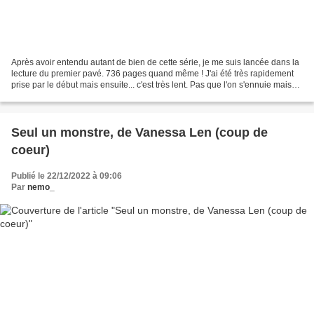
Après avoir entendu autant de bien de cette série, je me suis lancée dans la
lecture du premier pavé. 736 pages quand même ! J'ai été très rapidement
prise par le début mais ensuite... c'est très lent. Pas que l'on s'ennuie mais
on suit les voyages d'Arya...
Seul un monstre, de Vanessa Len (coup de
coeur)
Publié le 22/12/2022 à 09:06
Par
nemo_