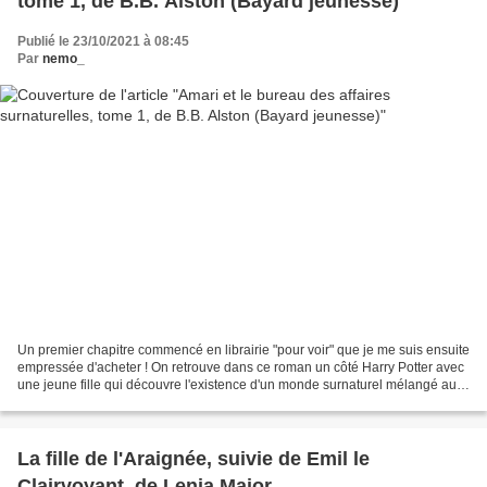
tome 1, de B.B. Alston (Bayard jeunesse)
Publié le 23/10/2021 à 08:45
Par
nemo_
Un premier chapitre commencé en librairie "pour voir" que je me suis ensuite
empressée d'acheter ! On retrouve dans ce roman un côté Harry Potter avec
une jeune fille qui découvre l'existence d'un monde surnaturel mélangé au
sien, où son frère est un...
La fille de l'Araignée, suivie de Emil le
Clairvoyant, de Lenia Major