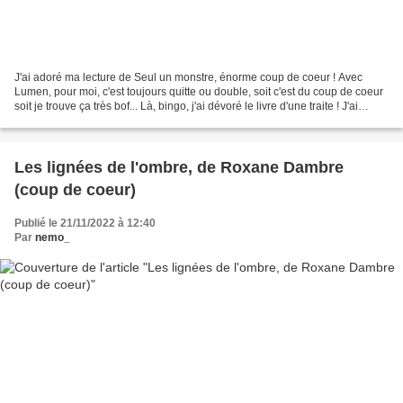
J'ai adoré ma lecture de Seul un monstre, énorme coup de coeur ! Avec
Lumen, pour moi, c'est toujours quitte ou double, soit c'est du coup de coeur
soit je trouve ça très bof... Là, bingo, j'ai dévoré le livre d'une traite ! J'ai
trouvé le concept original,...
Les lignées de l'ombre, de Roxane Dambre
(coup de coeur)
Publié le 21/11/2022 à 12:40
Par
nemo_