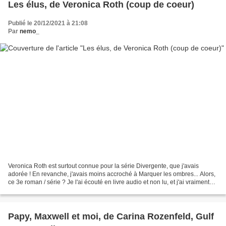
Les élus, de Veronica Roth (coup de coeur)
Publié le 20/12/2021 à 21:08
Par
nemo_
Veronica Roth est surtout connue pour la série Divergente, que j'avais
adorée ! En revanche, j'avais moins accroché à Marquer les ombres... Alors,
ce 3e roman / série ? Je l'ai écouté en livre audio et non lu, et j'ai vraiment
beaucoup aimé ! Pourtant,...
Papy, Maxwell et moi, de Carina Rozenfeld, Gulf