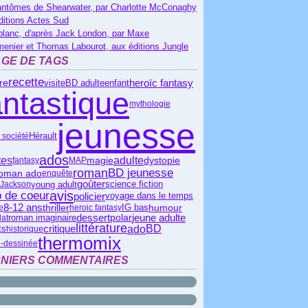
antômes de Shearwater, par Charlotte McConaghy
ditions Actes Sud
blanc, d'après Jack London, par Maxe
menier et Thomas Labourot, aux éditions Jungle
GE DE TAGS
recette
heroïc fantasy
ire
visite
BD adulte
enfant
antastique
mythologie
jeunesse
Hérault
 société
ados
tes
adulte
magie
dystopie
fantasy
MAP
roman
BD jeunesse
oman ado
enquête
goûter
science fiction
young adult
 Jackson
avis
 de coeur
policier
voyage dans le temps
8-12 ans
IG bas
thriller
humour
e
heroic fantasy
dessert
polar
jeune adulte
lat
roman imaginaire
littérature
critique
ado
BD
ts
historique
thermomix
-dessinée
NIERS COMMENTAIRES