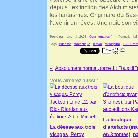
depuis l'extinction des Alchimiste
les fantasmes. Originaire du Bas-
l'avenir en rêves. Une nuit, son vi
Posté par nemo_ à 19:08 -
Commentaires [
…
]
- Permalien [
#
]
Tags:
jeunesse
,
fantastique
,
roman
,
steampunk
,
E.S. Gree
Vous aimerez aussi :
La boutique
La déesse aux trois
d'artefacts (m
visages, Percy
en 3 tomes), pa