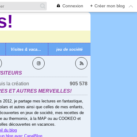
Connexion
+
Créer mon blog
Visites & vacances
jeu de société
VEZ-MOI
ISITEURS
is la création
905 578
RES ET AUTRES MERVEILLES!
s 2012, je partage mes lectures en fantastique,
olars et autres ainsi que celles de mes enfants,
écouvertes en jeux de société, mes recettes de
ne au thermomix, à la MAP ou au COOKEO et
elles découvertes en vacances.
il du blog
 un blog avec CanalBlog