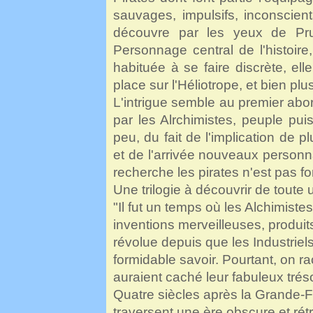
sauvages, impulsifs, inconscient
découvre par les yeux de Pru
Personnage central de l'histoire
habituée à se faire discrète, e
place sur l'Héliotrope, et bien plus
L'intrigue semble au premier ab
par les Alrchimistes, peuple pui
peu, du fait de l'implication de p
et de l'arrivée nouveaux person
recherche les pirates n'est pas fo
Une trilogie à découvrir de toute 
"Il fut un temps où les Alchimist
inventions merveilleuses, produi
révolue depuis que les Industriels
formidable savoir. Pourtant, on rac
auraient caché leur fabuleux tréso
Quatre siècles après la Grande-F
traversent une ère obscure et rét