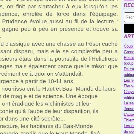
RE
s, on finit par s'attacher à eux lorsqu'on les
dence, enrolée de force dans l'équipage.
, Prudence évolue aussi au fil de la lecture :
lle gagne peu à peu en présence et trouve sa
...
ART
ord classique avec une chasse au trésor caché
Coup 
ssant disparu, mais elle se complexifie peu à
Grego
Rosac
lusieurs états dans la poursuite de l'Heliotrope
(coup
nages mais également parce que le trésor que
De ca
rcément ce à quoi on s'attendait.
éditi
urgence à partir de 10-11 ans.
Les v
Fleuv
es nourrissaient le Haut et Bas- Monde de leurs
Cheye
ts de magie et de science. Une époque
éditi
 ont éradiqué les Alchimistes et leur
La sa
Jense
onte qu'à l'aube de leur disparition, ils
L'autr
r dans une cité secrète...
Thier
racture, les habitants du Bas-Monde
Les e
de co
rograde, tandis que le Haut-Monde, figé