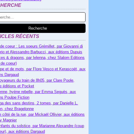
CHERCHE
ICLES RÉCENTS
de coeur : Les soeurs Grémillet, par Giovanni di
rio et Alessandro Barbucci, aux éditions Dupuis
es & dragons, par Ielenna, chez Slalom Editions
 de coeur)
pe et de mots, par Flore Vesco et Kerascoët, aux
ons Dargaud
oyageurs du train de 8h05, par Clare Poole,
e éditions et Pocket
nne, hyène rebelle, par Emma Seguès, aux
ons Poulpe Fiction
ga des sans destins, 2 tomes, par Danielle L.
n, chez Bragelonne
e côté de la rue, par Mickaël Ollivier, aux éditions
ry Magnier
nfants du solstice, par Marianne Alexandre (coup
eur), aux éditions Dargaud