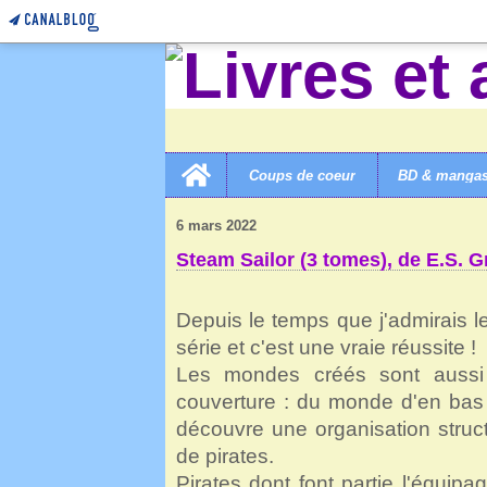
Home
Coups de coeur
BD & manga
LIVRES ET AUTRES MERVEILLES!
>
3B ROMANS COL
6 mars 2022
Steam Sailor (3 tomes), de E.S. 
Depuis le temps que j'admirais le
série et c'est une vraie réussite !
Les mondes créés sont aussi r
couverture : du monde d'en bas 
découvre une organisation struc
de pirates.
Pirates dont font partie l'équipa