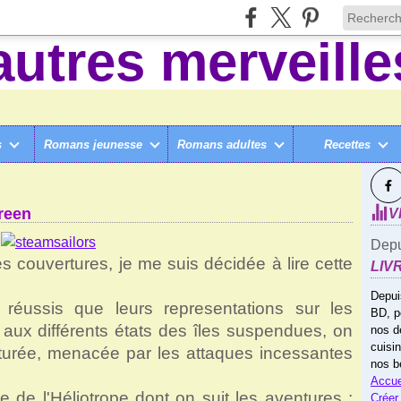
s
Romans jeunesse
Romans adultes
Recettes
SUI
LÈGE ET +
>
STEAM SAILOR (3 TOMES), DE E.S. GREEN
Green
V
Depu
s couvertures, je me suis décidée à lire cette
LIV
Depui
éussis que leurs representations sur les
BD, p
aux différents états des îles suspendues, on
nos d
cuisi
turée, menacée par les attaques incessantes
nos b
Accue
ge de l'Héliotrope dont on suit les aventures :
Créer