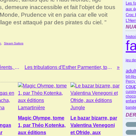
Les f
s, demeure inaccessible et fait l'objet de tous
aux é
Monde, Prudence vit en paria car elle voit
Croc 
L'Her
llage est attaqué par des pirates du ciel. "
NUA
histo
f
n
,
Steam Sailors
jeu de
Absolument normal, tome 1 : Tous différents, de Kid Toussaint, Martusciello, Pizzetti (BD)
Les tribulations d'Esther Parmentier, tome 2, de Maëlle Desard : coup de coeur!
adul
r
bit-lit
Percy
coup
cuisin
choco
enfan
bande
DER
Magic Olympe, tome
Le bazar bizarre, par
angas
1, par Théo Kotenka,
Valentina Venegoni
r
aux éditions
et Ofride, aux