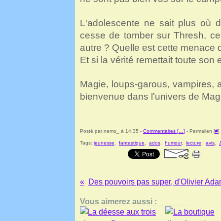
L'adolescente ne sait plus où d
cesse de tomber sur Thresh, ce
autre ? Quelle est cette menace 
Et si la vérité remettait toute so
Magie, loups-garous, vampires, ac
bienvenue dans l'univers de Mag
Posté par nemo_ à 14:35 -
Commentaires [
…
]
- Permalien [
#
]
Tags:
jeunesse
,
fantastique
,
ados
,
humour
,
lecture
,
avis
,
Des pouvoirs pas super, d'Olivier Ada
Vous aimerez aussi :