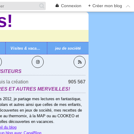
Connexion
+
Créer mon blog
Visites & vacances
jeu de société
VEZ-MOI
ISITEURS
is la création
905 567
RES ET AUTRES MERVEILLES!
s 2012, je partage mes lectures en fantastique,
olars et autres ainsi que celles de mes enfants,
écouvertes en jeux de société, mes recettes de
ne au thermomix, à la MAP ou au COOKEO et
elles découvertes en vacances.
il du blog
 un blog avec CanalBlog