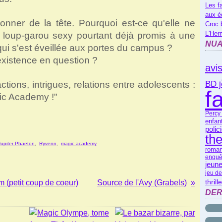
Les f
aux é
onner de la tête. Pourquoi est-ce qu'elle ne
Croc 
L'Her
 loup-garou sexy pourtant déjà promis à une
NUA
qui s'est éveillée aux portes du campus ?
n existence en question ?
avi
tions, intrigues, relations entre adolescents :
BD 
f
ic Academy !"
Percy
enfan
polic
th
Jupiter Phaeton
,
Ryvenn
,
magic academy
roman
enquê
jeune
jeu de
thrill
m (petit coup de coeur)
Source de l'Avy (Grabels)
DER