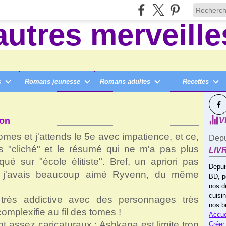
s
Romans jeunesse
Romans adultes
Recettes
SUI
LÈGE ET +
>
MAGIC ACADEMY, DE JUPITER PHAETON
ton
V
tomes et j'attends le 5e avec impatience, et ce,
Depu
rès "cliché" et le résumé qui ne m'a pas plus
LIV
é sur "école élitiste". Bref, un apriori pas
Depui
e j'avais beaucoup aimé Ryvenn, du même
BD, p
nos d
cuisi
 très addictive avec des personnages très
nos b
omplexifie au fil des tomes !
Accue
t assez caricaturaux : Ashkana est limite trop
Créer