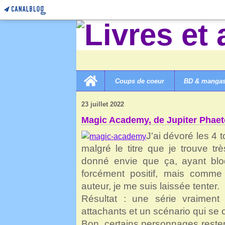
Home
Coups de coeur
BD & manga
LIVRES ET AUTRES MERVEILLES!
>
3B ROMANS COL
23 juillet 2022
Magic Academy, de Jupiter Phae
J'ai dévoré les 4 
malgré le titre que je trouve t
donné envie que ça, ayant bloqu
forcément positif, mais comm
auteur, je me suis laissée tenter.
Résultat : une série vraiment
attachants et un scénario qui se c
Bon, certains personnages resten