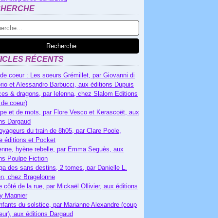
CHERCHE
ICLES RÉCENTS
de coeur : Les soeurs Grémillet, par Giovanni di
rio et Alessandro Barbucci, aux éditions Dupuis
es & dragons, par Ielenna, chez Slalom Editions
 de coeur)
pe et de mots, par Flore Vesco et Kerascoët, aux
ons Dargaud
oyageurs du train de 8h05, par Clare Poole,
e éditions et Pocket
nne, hyène rebelle, par Emma Seguès, aux
ons Poulpe Fiction
ga des sans destins, 2 tomes, par Danielle L.
n, chez Bragelonne
e côté de la rue, par Mickaël Ollivier, aux éditions
ry Magnier
nfants du solstice, par Marianne Alexandre (coup
eur), aux éditions Dargaud