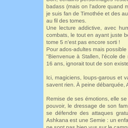
badass (mais on l'adore quand m
je suis fan de Timothée et des a
au fil des tomes.
Une lecture addictive, avec hum
combats, le tout en ayant juste be
tome 5 n'est pas encore sorti !
Pour ados-adultes mais possible à
"Bienvenue à Stallen, l'école de 
16 ans, ignorait tout de son exist
Ici, magiciens, loups-garous et v
savent rien. À peine débarquée, A
Remise de ses émotions, elle se m
pouvoir, le dressage de son fami
se défendre des attaques grat
Ashkana est une Semie : un enfa
ne sont pas bien vus sur le camp