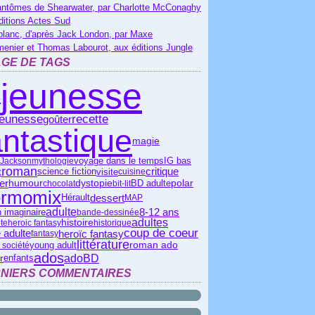
antômes de Shearwater, par Charlotte McConaghy
ditions Actes Sud
blanc, d'après Jack London, par Maxe
menier et Thomas Labourot, aux éditions Jungle
GE DE TAGS
jeunesse
s
jeunesse
recette
goûter
antastique
magie
IG bas
 Jackson
mythologie
voyage dans le temps
roman
critique
science fiction
t
visite
cuisine
ier
polar
humour
dystopie
BD adulte
chocolat
bit-lit
ermomix
dessert
Hérault
MAP
adulte
8-12 ans
 imaginaire
bande-dessinée
adultes
histoire
te
heroic fantasy
historique
coup de coeur
heroïc fantasy
 adulte
fantasy
littérature
roman ado
young adult
 société
ados
ado
BD
er
enfants
NIERS COMMENTAIRES