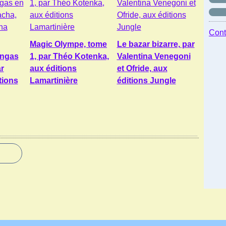
Cont
Magic Olympe, tome
Le bazar bizarre, par
angas
1, par Théo Kotenka,
Valentina Venegoni
r
aux éditions
et Ofride, aux
tions
Lamartinière
éditions Jungle