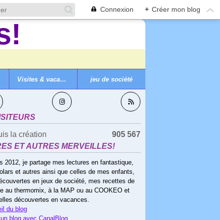
Connexion
+
Créer mon blog
Visites & vacances
jeu de société
VEZ-MOI
ISITEURS
is la création
905 567
RES ET AUTRES MERVEILLES!
s 2012, je partage mes lectures en fantastique,
olars et autres ainsi que celles de mes enfants,
écouvertes en jeux de société, mes recettes de
ne au thermomix, à la MAP ou au COOKEO et
elles découvertes en vacances.
il du blog
 un blog avec CanalBlog