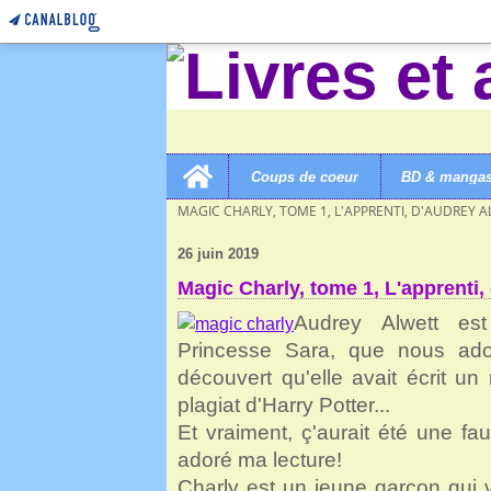
Home
Coups de coeur
BD & manga
LIVRES ET AUTRES MERVEILLES!
>
3B ROMANS COL
MAGIC CHARLY, TOME 1, L'APPRENTI, D'AUDREY 
26 juin 2019
Magic Charly, tome 1, L'apprenti,
Audrey Alwett est 
Princesse Sara, que nous ador
découvert qu'elle avait écrit un 
plagiat d'Harry Potter...
Et vraiment, ç'aurait été une fau
adoré ma lecture!
Charly est un jeune garçon qui 