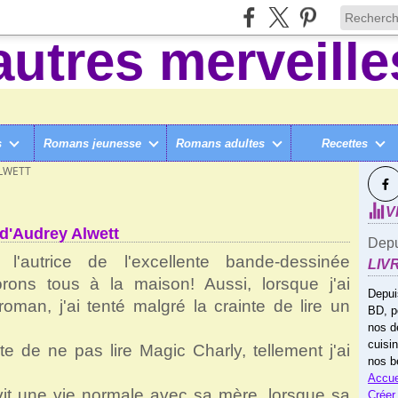
s
Romans jeunesse
Romans adultes
Recettes
SUI
LÈGE ET +
>
ALWETT
V
 d'Audrey Alwett
Depu
l'autrice de l'excellente bande-dessinée
LIV
ons tous à la maison! Aussi, lorsque j'ai
Depui
roman, j'ai tenté malgré la crainte de lire un
BD, p
nos d
cuisi
te de ne pas lire Magic Charly, tellement j'ai
nos b
Accue
vit une vie normale avec sa mère, lorsque sa
Créer