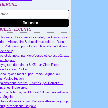
CHERCHE
ICLES RÉCENTS
de coeur : Les soeurs Grémillet, par Giovanni di
rio et Alessandro Barbucci, aux éditions Dupuis
es & dragons, par Ielenna, chez Slalom Editions
 de coeur)
pe et de mots, par Flore Vesco et Kerascoët, aux
ons Dargaud
oyageurs du train de 8h05, par Clare Poole,
e éditions et Pocket
nne, hyène rebelle, par Emma Seguès, aux
ons Poulpe Fiction
ga des sans destins, 2 tomes, par Danielle L.
n, chez Bragelonne
e côté de la rue, par Mickaël Ollivier, aux éditions
ry Magnier
nfants du solstice, par Marianne Alexandre (coup
eur), aux éditions Dargaud