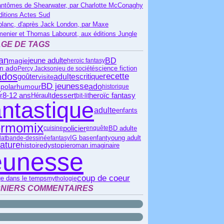
antômes de Shearwater, par Charlotte McConaghy
ditions Actes Sud
blanc, d'après Jack London, par Maxe
menier et Thomas Labourot, aux éditions Jungle
GE DE TAGS
an
BD
jeune adulte
magie
heroic fantasy
n ado
science fiction
Percy Jackson
jeu de société
ados
recette
critique
adultes
goûter
visite
s
BD jeunesse
ado
polar
humour
historique
dessert
heroïc fantasy
8-12 ans
Hérault
er
bit-lit
antastique
adulte
enfants
ermomix
policier
BD adulte
cuisine
enquête
IG bas
enfant
young adult
lat
bande-dessinée
fantasy
érature
histoire
dystopie
roman imaginaire
eunesse
coup de coeur
e dans le temps
mythologie
NIERS COMMENTAIRES