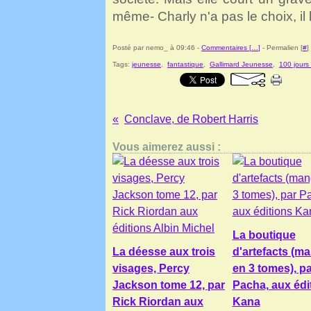
même- Charly n'a pas le choix, il l
Posté par nemo_ à 09:46 -
Commentaires [
…
]
- Permalien [
#
]
Tags:
jeunesse
,
fantastique
,
Gallimard Jeunesse
,
100 jours
Conclave, de Robert Harris
Vous aimerez aussi :
La boutique
La déesse aux trois
d'artefacts (m
visages, Percy
en 3 tomes), pa
Jackson tome 12, par
Pacha, aux édi
Rick Riordan aux
Kana