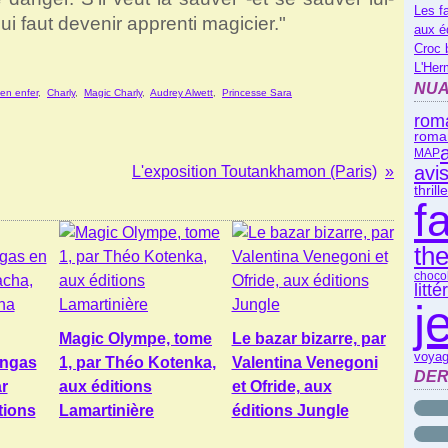
Les f
ui faut devenir apprenti magicier."
aux é
Croc 
L'Her
NUA
 en enfer
,
Charly
,
Magic Charly
,
Audrey Alwett
,
Princesse Sara
rom
roma
MAP
avi
L'exposition Toutankhamon (Paris)
thrill
f
th
choco
litt
j
Magic Olympe, tome
Le bazar bizarre, par
voyag
angas
1, par Théo Kotenka,
Valentina Venegoni
DER
r
aux éditions
et Ofride, aux
tions
Lamartinière
éditions Jungle