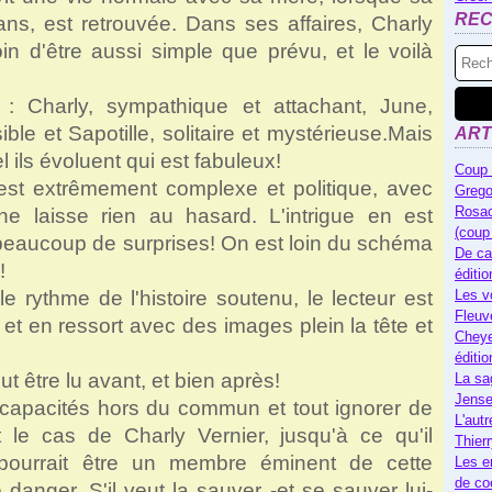
RE
ns, est retrouvée. Dans ses affaires, Charly
 d'être aussi simple que prévu, et le voilà
: Charly, sympathique et attachant, June,
le et Sapotille, solitaire et mystérieuse.
Mais
ART
 ils évoluent qui est fabuleux!
Coup 
est extrêmement complexe et politique, avec
Grego
Rosac
ne laisse rien au hasard. L'intrigue en est
(coup
 beaucoup de surprises! On est loin du schéma
De ca
!
éditi
 le rythme de l'histoire soutenu, le lecteur est
Les v
Fleuv
t en ressort avec des images plein la tête et
Cheye
éditi
ut être lu avant, et bien après!
La sa
Jense
capacités hors du commun et tout ignorer de
L'autr
t le cas de Charly Vernier, jusqu'à ce qu'il
Thier
ourrait être un membre éminent de cette
Les e
de co
 danger. S'il veut la sauver -et se sauver lui-