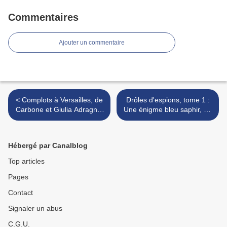
Commentaires
Ajouter un commentaire
< Complots à Versailles, de
Drôles d'espions, tome 1 :
Carbone et Giulia Adragna,
Une énigme bleu saphir, de
d'après le roman d'Annie
Pierdomenico Baccalario >
Jay (BD)
Hébergé par Canalblog
Top articles
Pages
Contact
Signaler un abus
C.G.U.