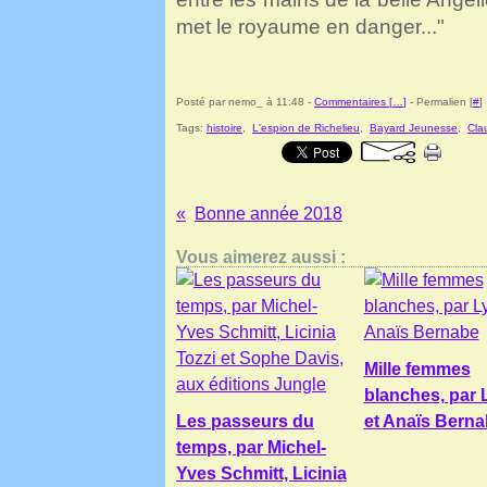
met le royaume en danger..."
Posté par nemo_ à 11:48 -
Commentaires [
…
]
- Permalien [
#
]
Tags:
histoire
,
L'espion de Richelieu
,
Bayard Jeunesse
,
Cla
Bonne année 2018
Vous aimerez aussi :
Mille femmes
blanches, par 
Les passeurs du
et Anaïs Bern
temps, par Michel-
Yves Schmitt, Licinia