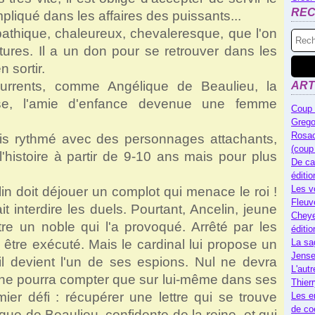
RE
mpliqué dans les affaires des puissants...
thique, chaleureux, chevaleresque, que l'on
tures. Il a un don pour se retrouver dans les
n sortir.
urrents, comme Angélique de Beaulieu, la
ART
uise, l'amie d'enfance devenue une femme
Coup 
Grego
Rosac
ais rythmé avec des personnages attachants,
(coup
'histoire à partir de 9-10 ans mais pour plus
De ca
éditi
Les v
in doit déjouer un complot qui menace le roi !
Fleuv
ait interdire les duels. Pourtant, Ancelin, jeune
Cheye
tre un noble qui l'a provoqué. Arrêté par les
éditi
à être exécuté. Mais le cardinal lui propose un
La sa
Jense
'il devient l'un de ses espions. Nul ne devra
L'autr
 il ne pourra compter que sur lui-même dans ses
Thier
ier défi : récupérer une lettre qui se trouve
Les e
de co
que de Beaulieu, confidente de la reine, et qui