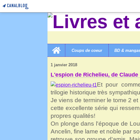
Home
Coups de coeur
BD & manga
LIVRES ET AUTRES MERVEILLES!
>
3A ROMANS ENF
1 janvier 2018
L'espion de Richelieu, de Claude
Et pour commen
trilogie historique très sympathiq
Je viens de terminer le tome 2 et
cette excellente série qui resse
propres qualités!
On plonge dans l'époque de Louis
Ancelin, fine lame et noble par so
retrouve son groupe d'amis. Mais t