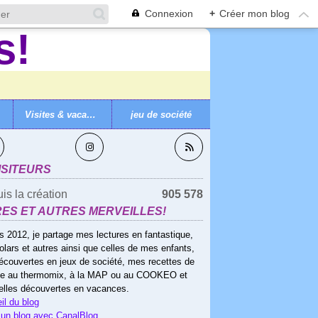
Connexion
+
Créer mon blog
Visites & vacances
jeu de société
VEZ-MOI
ISITEURS
is la création
905 578
RES ET AUTRES MERVEILLES!
s 2012, je partage mes lectures en fantastique,
olars et autres ainsi que celles de mes enfants,
écouvertes en jeux de société, mes recettes de
ne au thermomix, à la MAP ou au COOKEO et
elles découvertes en vacances.
il du blog
 un blog avec CanalBlog