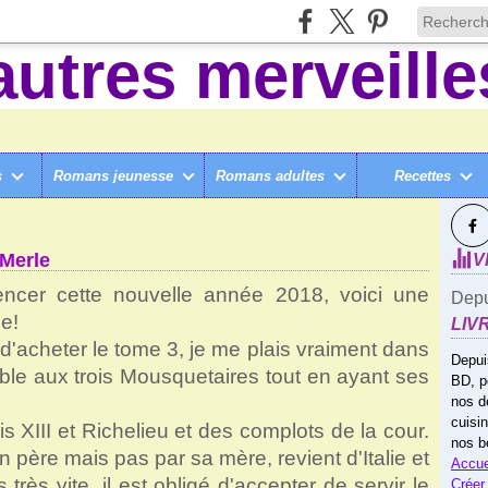
s
Romans jeunesse
Romans adultes
Recettes
SUI
ANTS ET +
>
L'ESPION DE RICHELIEU, DE CLAUDE MERLE
 Merle
V
cer cette nouvelle année 2018, voici une
Depu
ue!
LIV
 d'acheter le tome 3, je me plais vraiment dans
Depui
mble aux trois Mousquetaires tout en ayant ses
BD, p
nos d
cuisi
 XIII et Richelieu et des complots de la cour.
nos b
n père mais pas par sa mère, revient d'Italie et
Accue
rès vite, il est obligé d'accepter de servir le
Créer