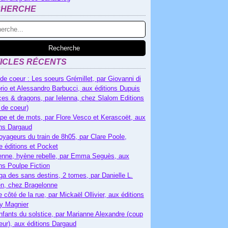
CHERCHE
ICLES RÉCENTS
de coeur : Les soeurs Grémillet, par Giovanni di
rio et Alessandro Barbucci, aux éditions Dupuis
es & dragons, par Ielenna, chez Slalom Editions
 de coeur)
pe et de mots, par Flore Vesco et Kerascoët, aux
ons Dargaud
oyageurs du train de 8h05, par Clare Poole,
e éditions et Pocket
nne, hyène rebelle, par Emma Seguès, aux
ons Poulpe Fiction
ga des sans destins, 2 tomes, par Danielle L.
n, chez Bragelonne
e côté de la rue, par Mickaël Ollivier, aux éditions
ry Magnier
nfants du solstice, par Marianne Alexandre (coup
eur), aux éditions Dargaud