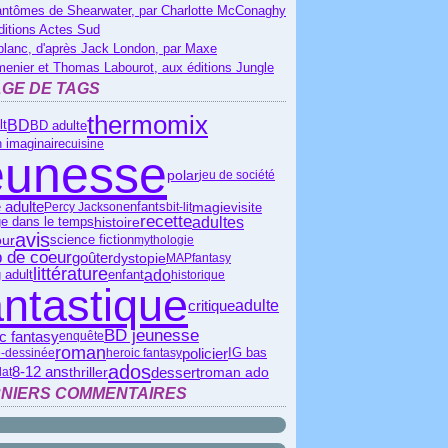
antômes de Shearwater, par Charlotte McConaghy
ditions Actes Sud
blanc, d'après Jack London, par Maxe
menier et Thomas Labourot, aux éditions Jungle
GE DE TAGS
thermomix
BD
lt
BD adulte
 imaginaire
cuisine
eunesse
polar
jeu de société
 adulte
magie
visite
Percy Jackson
enfants
bit-lit
recette
adultes
histoire
e dans le temps
avis
science fiction
ur
mythologie
 de coeur
goûter
dystopie
MAP
fantasy
littérature
ado
 adult
enfant
historique
antastique
critique
adulte
BD jeunesse
c fantasy
enquête
roman
policier
IG bas
-dessinée
heroic fantasy
ados
dessert
roman ado
8-12 ans
thriller
lat
NIERS COMMENTAIRES