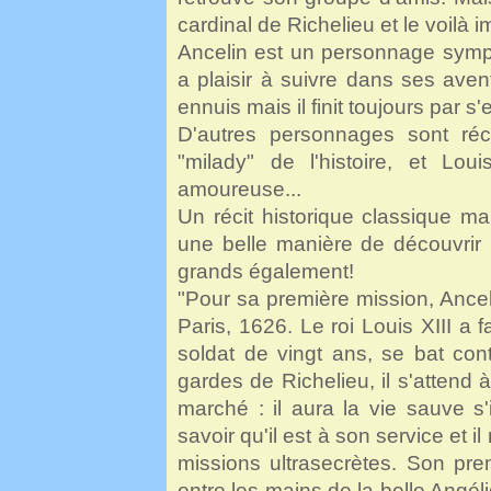
cardinal de Richelieu et le voilà i
Ancelin est un personnage sympa
a plaisir à suivre dans ses aven
ennuis mais il finit toujours par s'e
D'autres personnages sont réc
"milady" de l'histoire, et Lo
amoureuse...
Un récit historique classique m
une belle manière de découvrir l
grands également!
"Pour sa première mission, Ancel
Paris, 1626. Le roi Louis XIII a f
soldat de vingt ans, se bat con
gardes de Richelieu, il s'attend 
marché : il aura la vie sauve s
savoir qu'il est à son service et
missions ultrasecrètes. Son prem
entre les mains de la belle Angéli