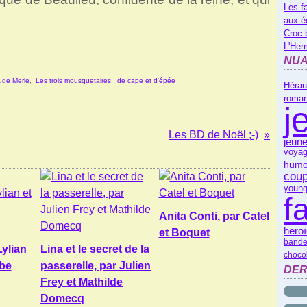
Les f
aux é
Croc 
L'Her
NUA
ude Merle
,
Les trois mousquetaires
,
de cape et d'épée
Hérau
roman
j
Les BD de Noël ;-)
jeune
voyag
humo
coup
young
f
Anita Conti, par Catel
heroï
et Boquet
bande
Lylian
Lina et le secret de la
choco
abe
passerelle, par Julien
DER
Frey et Mathilde
Domecq