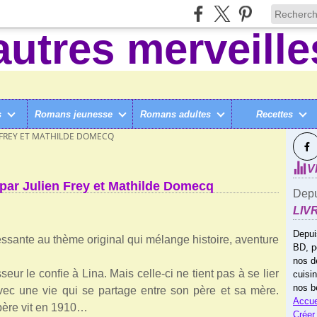
s
Romans jeunesse
Romans adultes
Recettes
SUI
EN FREY ET MATHILDE DOMECQ
V
, par Julien Frey et Mathilde Domecq
Depu
LIV
Depui
ssante au thème original qui mélange histoire, aventure
BD, p
nos d
ur le confie à Lina. Mais celle-ci ne tient pas à se lier
cuisi
nos b
avec une vie qui se partage entre son père et sa mère.
Accue
 père vit en 1910…
Créer