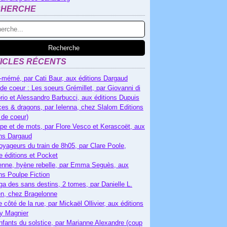
CHERCHE
ICLES RÉCENTS
-mémé, par Cati Baur, aux éditions Dargaud
de coeur : Les soeurs Grémillet, par Giovanni di
rio et Alessandro Barbucci, aux éditions Dupuis
es & dragons, par Ielenna, chez Slalom Editions
 de coeur)
pe et de mots, par Flore Vesco et Kerascoët, aux
ons Dargaud
oyageurs du train de 8h05, par Clare Poole,
e éditions et Pocket
nne, hyène rebelle, par Emma Seguès, aux
ons Poulpe Fiction
ga des sans destins, 2 tomes, par Danielle L.
n, chez Bragelonne
e côté de la rue, par Mickaël Ollivier, aux éditions
ry Magnier
nfants du solstice, par Marianne Alexandre (coup