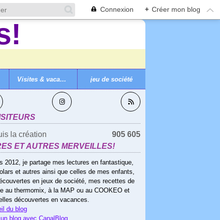
Connexion
+
Créer mon blog
Visites & vacances
jeu de société
VEZ-MOI
ISITEURS
is la création
905 605
RES ET AUTRES MERVEILLES!
s 2012, je partage mes lectures en fantastique,
olars et autres ainsi que celles de mes enfants,
écouvertes en jeux de société, mes recettes de
ne au thermomix, à la MAP ou au COOKEO et
elles découvertes en vacances.
il du blog
 un blog avec CanalBlog