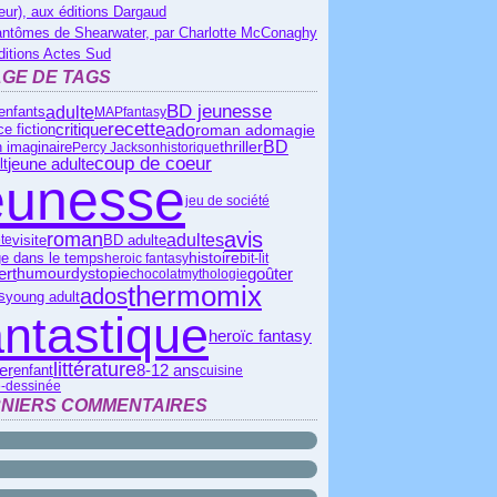
eur), aux éditions Dargaud
antômes de Shearwater, par Charlotte McConaghy
ditions Actes Sud
GE DE TAGS
BD jeunesse
adulte
enfants
MAP
fantasy
recette
critique
ado
roman ado
e fiction
magie
BD
thriller
 imaginaire
Percy Jackson
historique
coup de coeur
lt
jeune adulte
eunesse
jeu de société
avis
roman
adultes
visite
BD adulte
te
histoire
e dans le temps
heroic fantasy
bit-lit
ert
goûter
humour
dystopie
chocolat
mythologie
thermomix
ados
s
young adult
antastique
heroïc fantasy
littérature
ier
8-12 ans
enfant
cuisine
-dessinée
NIERS COMMENTAIRES