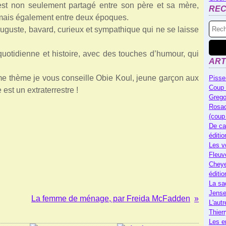
est non seulement partagé entre son père et sa mère,
RE
, mais également entre deux époques.
Auguste, bavard, curieux et sympathique qui ne se laisse
otidienne et histoire, avec des touches d’humour, qui
ART
ême thème je vous conseille Obie Koul, jeune garçon aux
Pisse
Coup 
est un extraterrestre !
Grego
Rosac
(coup
De ca
éditi
Les v
Fleuv
Cheye
éditi
La sa
Jense
La femme de ménage, par Freida McFadden
L'autr
Thier
Les e