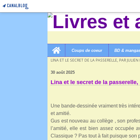
Home
Coups de coeur
BD & manga
LIVRES ET AUTRES MERVEILLES!
>
CATEGORIES
>
LINA ET LE SECRET DE LA PASSERELLE, PAR JULI
30 août 2025
Lina et le secret de la passerelle
Une bande-dessinée vraiment très intére
et amitié.
Gus est nouveau au collège , son professe
l’amitié, elle est bien assez occupée 
Classique ? Pas tout à fait puisque son