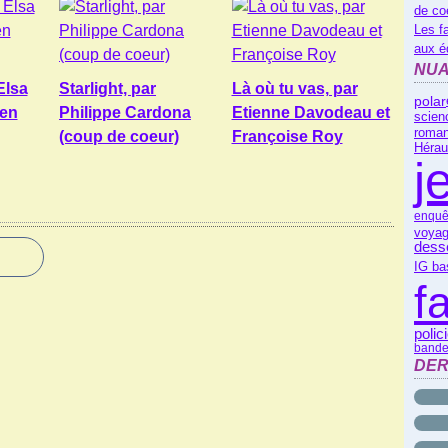
de co
Les f
aux é
NUA
Elsa
Starlight, par
Là où tu vas, par
polar
ien
Philippe Cardona
Etienne Davodeau et
scienc
roman
(coup de coeur)
Françoise Roy
Hérau
j
enquê
voyag
dess
IG ba
f
polic
bande
DER