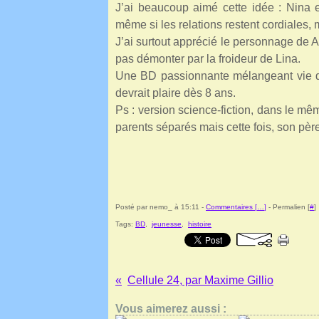
J’ai beaucoup aimé cette idée : Nina 
même si les relations restent cordiales
J’ai surtout apprécié le personnage de 
pas démonter par la froideur de Lina.
Une BD passionnante mélangeant vie qu
devrait plaire dès 8 ans.
Ps : version science-fiction, dans le m
parents séparés mais cette fois, son père 
Posté par nemo_ à 15:11 -
Commentaires [
…
]
- Permalien [
#
]
Tags:
BD
,
jeunesse
,
histoire
Cellule 24, par Maxime Gillio
Vous aimerez aussi :