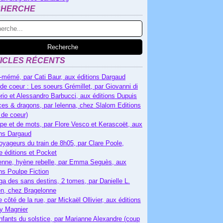
CHERCHE
ICLES RÉCENTS
-mémé, par Cati Baur, aux éditions Dargaud
de coeur : Les soeurs Grémillet, par Giovanni di
rio et Alessandro Barbucci, aux éditions Dupuis
es & dragons, par Ielenna, chez Slalom Editions
 de coeur)
pe et de mots, par Flore Vesco et Kerascoët, aux
ons Dargaud
oyageurs du train de 8h05, par Clare Poole,
e éditions et Pocket
nne, hyène rebelle, par Emma Seguès, aux
ons Poulpe Fiction
ga des sans destins, 2 tomes, par Danielle L.
n, chez Bragelonne
e côté de la rue, par Mickaël Ollivier, aux éditions
ry Magnier
nfants du solstice, par Marianne Alexandre (coup