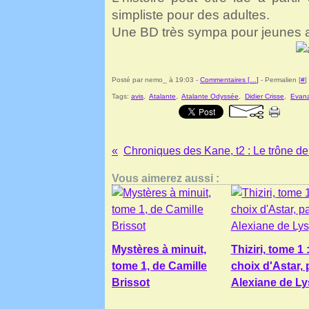
simpliste pour des adultes.
Une BD très sympa pour jeunes a
Posté par nemo_ à 19:03 -
Commentaires [
…
]
- Permalien [
#
]
Tags:
avis
,
Atalante
,
Atalante Odyssée
,
Didier Crisse
,
Evana
Vous aimerez aussi :
Mystères à minuit,
Thiziri, tome 1 
tome 1, de Camille
choix d'Astar, 
Brissot
Alexiane de Ly