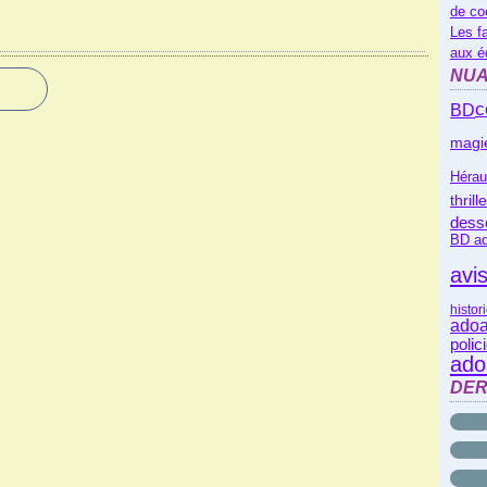
de co
Les f
aux é
NUA
c
BD
magi
Hérau
thrill
dess
BD ad
avi
histor
ado
polic
ado
DER