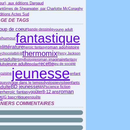
eur), aux éditions Dargaud
antômes de Shearwater, par Charlotte McConaghy
ditions Actes Sud
GE DE TAGS
oup de coeur
young adult
bande-dessinée
fantastique
e
humour
littérature
roman ado
lt
histoire
heroic fantasy
thermomix
er
chocolat
bit-lit
Percy Jackson
ert
adultes
mythologie
roman imaginaire
fantasy
recette
polar
jeune adulte
ulte
jeu de société
jeunesse
s
enfant
cuisine
dystopie
visite
ique
voyage dans le temps
enfants
BD jeunesse
adulte
science fiction
MAP
roman
ier
heroïc fantasy
goûter
8-12 ans
s
critique
IG bas
enquête
NIERS COMMENTAIRES