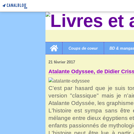
Home
Coups de coeur
BD & manga
LIVRES ET AUTRES MERVEILLES!
>
CATEGORIES
>
A
21 février 2017
Atalante Odyssee, de Didier Cris
C'est par hasard que je suis to
version "classique" mais je n'
Atalante Odyssée, les graphisme
L'histoire est sympa sans être 
mélange entre dieux égyptiens et d
enfants passionnés de mythologi
L'histoire peut être lue à part