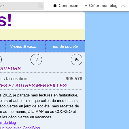
Connexion
+
Créer mon blog
Visites & vacances
jeu de société
VEZ-MOI
ISITEURS
is la création
905 578
RES ET AUTRES MERVEILLES!
s 2012, je partage mes lectures en fantastique,
olars et autres ainsi que celles de mes enfants,
écouvertes en jeux de société, mes recettes de
ne au thermomix, à la MAP ou au COOKEO et
elles découvertes en vacances.
il du blog
 un blog avec CanalBlog