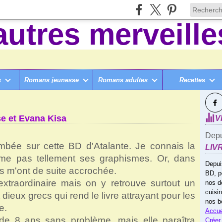
s
Romans jeunesse
Romans adultes
Recettes
SUI
TALANTE ODYSSEE, DE DIDIER CRISSE ET EVANA KISA
se et Evana Kisa
V
Depu
mbée sur cette BD d'Atalante. Je connais la
LIV
aime pas tellement ses graphismes. Or, dans
Depui
s m'ont de suite accrochée.
BD, p
extraordinaire mais on y retrouve surtout un
nos d
cuisi
ieux grecs qui rend le livre attrayant pour les
nos b
e.
Accue
ir de 8 ans sans problème, mais elle paraîtra
Créer