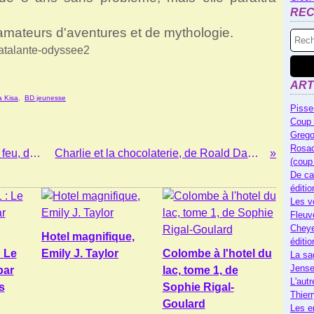
RE
mateurs d'aventures et de mythologie.
ART
 Kisa
,
BD jeunesse
Pisse
Coup 
Grego
Rosac
Chroniques des Kane, t2 : Le trône de feu, de Rick Riordan
Charlie et la chocolaterie, de Roald Dahl (livre audio)
(coup
De ca
éditi
Les v
Fleuv
Cheye
Hotel magnifique,
éditi
: Le
Emily J. Taylor
Colombe à l'hotel du
La sa
Jense
par
lac, tome 1, de
L'autr
s
Sophie Rigal-
Thier
Goulard
Les e