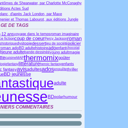
antômes de Shearwater, par Charlotte McConaghy
ditions Actes Sud
blanc, d'après Jack London, par Maxe
menier et Thomas Labourot, aux éditions Jungle
GE DE TAGS
-12 ans
voyage dans le temps
roman imaginaire
coup de coeur
roman
e fiction
Percy Jackson
dessert
policier
s
dystopie
historique
jeu de société
ado
roman ado
BD adulte
histoire
enfant
chocolat
lt
jeune adulte
young adult
magie
bande-dessinée
thermomix
tte
goûter
cuisine
MAP
littérature
logie
fantasy
heroic fantasy
enfants
avis
ados
c fantasy
adultes
thriller
enquête
BD jeunesse
que
antastique
adulte
eunesse
BD
polar
humour
NIERS COMMENTAIRES