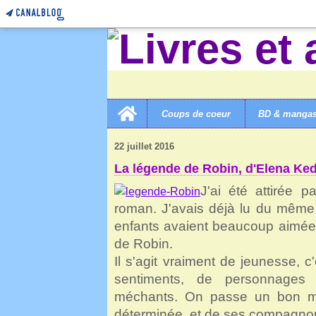
Home
Coups de coeur
BD & manga
LIVRES ET AUTRES MERVEILLES!
>
3A ROMANS ENF
22 juillet 2016
La légende de Robin, d'Elena Ke
J'ai été attirée p
roman. J'avais déjà lu du mêm
enfants avaient beaucoup aimée,
de Robin.
Il s'agit vraiment de jeunesse, c'
sentiments, de personnages
méchants. On passe un bon m
déterminée, et de ses compagno