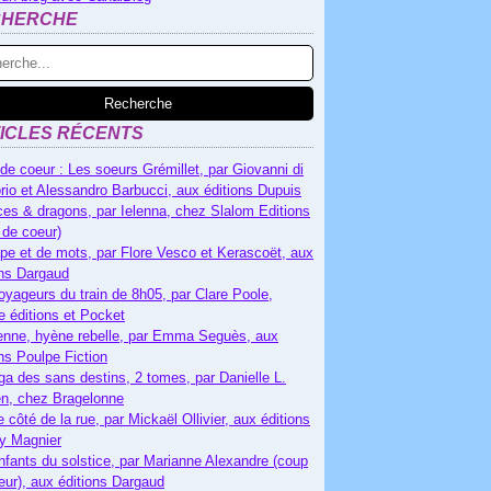
CHERCHE
ICLES RÉCENTS
de coeur : Les soeurs Grémillet, par Giovanni di
rio et Alessandro Barbucci, aux éditions Dupuis
es & dragons, par Ielenna, chez Slalom Editions
 de coeur)
pe et de mots, par Flore Vesco et Kerascoët, aux
ons Dargaud
oyageurs du train de 8h05, par Clare Poole,
e éditions et Pocket
nne, hyène rebelle, par Emma Seguès, aux
ons Poulpe Fiction
ga des sans destins, 2 tomes, par Danielle L.
n, chez Bragelonne
e côté de la rue, par Mickaël Ollivier, aux éditions
ry Magnier
nfants du solstice, par Marianne Alexandre (coup
eur), aux éditions Dargaud