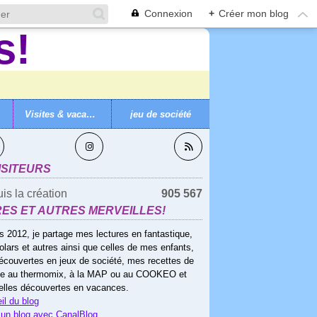
Connexion
+
Créer mon blog
Visites & vacances
jeu de société
VEZ-MOI
ISITEURS
is la création
905 567
RES ET AUTRES MERVEILLES!
s 2012, je partage mes lectures en fantastique,
olars et autres ainsi que celles de mes enfants,
écouvertes en jeux de société, mes recettes de
ne au thermomix, à la MAP ou au COOKEO et
elles découvertes en vacances.
il du blog
 un blog avec CanalBlog