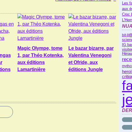
Les f
aux é
Croc 
L'Her
NUA
8
bit-lit
scienc
IG ba
Magic Olympe, tome
Le bazar bizarre, par
visite
Hérau
angas
1, par Théo Kotenka,
Valentina Venegoni
rece
r
aux éditions
et Ofride, aux
mytho
tions
Lamartinière
éditions Jungle
heroï
criti
f
j
DER