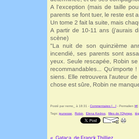
A l'exception (mais de taille po
parents se font tuer, le reste est 
Un tome 2 fait la suite, mais cha
A partir de 10-11 ans (j'aurais d
scène)
"La nuit de son quinzième anni
incendié, ses parents sont assa
yeux. Seule rescapée, Robin se 
recommandables... Qu'importe ! 
siens. Elle retrouvera l'auteur d
chose est sûre, Robin ne manquer
Posté par nemo_ à 18:31 -
Commentaires [
…
]
- Permalien [
#
]
Tags:
jeunesse
,
Robin
,
Elena Kedros
,
filles de l'Olympe
,
lé
Gataca, de Franck Thilliez