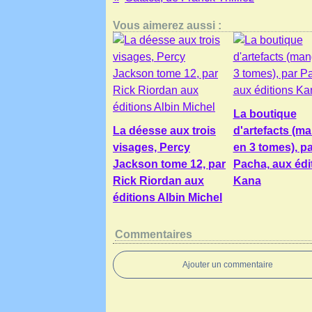
Vous aimerez aussi :
La boutique
La déesse aux trois
d'artefacts (m
visages, Percy
en 3 tomes), pa
Jackson tome 12, par
Pacha, aux édi
Rick Riordan aux
Kana
éditions Albin Michel
Commentaires
Ajouter un commentaire