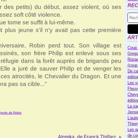
RE
ur des petits) du début, assez violent, où ses
assez soft côté violence.
que tome se suffit à lui-même.
it plus jeune s'il n'y avait pas cette première
ART
versaire, Robin perd tout. Son village est
Coup 
ssinés, son frère Philip est enlevé sous ses
Grego
Rosac
réfugie dans la forêt auprès de brigands peu
(coup
Elle a juré de sauver Philip et de venger les
De ca
e ces atrocités, le Chevalier du Dragon. Et une
éditi
Les v
a pas sa cible..."
Fleuv
Cheye
éditi
La sa
Jense
gende de Robin
L'autr
Thier
Les e
de co
Atomka, de Franck Thilliez