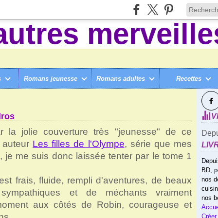
s
Romans jeunesse
Romans adultes
Recettes
SUI
ANTS ET +
>
LA LÉGENDE DE ROBIN, D'ELENA KEDROS
dros
V
ar la jolie couverture très "jeunesse" de ce
Depu
e auteur
Les filles de l'Olympe
, série que mes
LIV
 je me suis donc laissée tenter par le tome 1
Depui
BD, p
est frais, fluide, rempli d'aventures, de beaux
nos d
cuisi
 sympathiques et de méchants vraiment
nos b
oment aux côtés de Robin, courageuse et
Accue
ns.
Créer