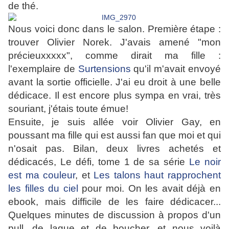
de thé.
Nous voici donc dans le salon. Première étape :
trouver Olivier Norek. J'avais amené "mon
précieuxxxxx", comme dirait ma fille :
l'exemplaire de
Surtensions
qu'il m'avait envoyé
avant la sortie officielle. J'ai eu droit
à une belle
dédicace. Il est encore plus sympa en vrai, très
souriant, j'étais toute émue!
Ensuite, je suis allée voir Olivier Gay, en
p
oussant ma fille qui est aussi fan que moi et qui
n'osait pas. Bilan, deux livres achetés et
dédicacés, Le défi, tome 1 de sa série
Le noir
est ma couleur
, et
Les talons haut rapprochent
les filles du ciel
pour moi. On les avait déjà en
ebook, m
ais difficile de les faire dédicacer...
Quelques minutes de discussion à propos d'un
pull, de laque et de boucher, et nous voilà