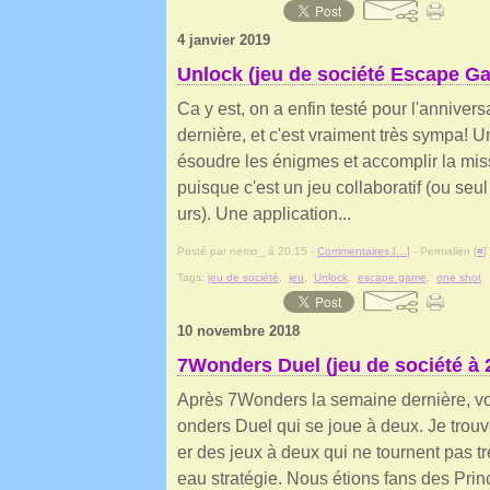
4 janvier 2019
Unlock (jeu de société Escape G
Ca y est, on a enfin testé pour l'anniversa
dernière, et c'est vraiment très sympa! U
ésoudre les énigmes et accomplir la mis
puisque c'est un jeu collaboratif (ou seul
urs). Une application...
Posté par nemo_ à 20:15 -
Commentaires [
…
]
- Permalien [
#
]
Tags:
jeu de société
,
jeu
,
Unlock
,
escape game
,
one shot
10 novembre 2018
7Wonders Duel (jeu de société à 
Après 7Wonders la semaine dernière, voi
onders Duel qui se joue à deux. Je trouve
er des jeux à deux qui ne tournent pas tr
eau stratégie. Nous étions fans des Pri