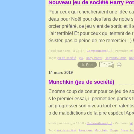
Nouveau jeu de société Harry Pot
Pour ceux qui chercheraient une idée ca
deau pour Noël pour des fans de notre s
orcier préféré, ce jeu vient de sortir, et il 
l'air terrible! Et pour ceux qui tentent de r
ésister, pas la peine de me remercier ;-) !
Posté par nemo_ à 14:37 -
Commentaires [
…
]
- Permalien [
#
]
Tags:
jeu de société
,
jeu
,
Harry Potter
,
Hogwarts Battle
,
bat
14 mars 2019
Munchkin (jeu de société)
Enorme coup de coeur pour ce jeu de soci
s le premier essai, il permet des parties t
ait progresser son niveau tout en ralent
p de malédictions de la pire espèce! Aprè
Posté par nemo_ à 14:28 -
Commentaires [
…
]
- Permalien [
#
]
Tags:
jeu de société
,
Asmodée
,
Munchkin
,
Edge
,
Steve Ja