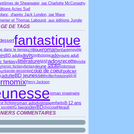
antômes de Shearwater, par Charlotte McConaghy
ditions Actes Sud
blanc, d'après Jack London, par Maxe
menier et Thomas Labourot, aux éditions Jungle
GE DE TAGS
fantastique
dessert
roman
critique
enfant
e dans le temps
enquête
avis
ado
tes
BD adulte
young adult
mythologie
ados
littérature
recette
c fantasy
visite
MAP
jeune adulte
e
heroic fantasy
fantasy
historique
coup de coeur
policier
ur
bande-dessinée
BD jeunesse
adulte
thriller
histoire
e
bit-lit
ermomix
Percy Jackson
eunesse
roman imaginaire
roman ado
e fiction
8-12 ans
dystopie
enfants
BD
IG bas
goûter
Hérault
 société
chocolat
NIERS COMMENTAIRES