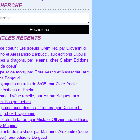
CHERCHE
ICLES RÉCENTS
de coeur : Les soeurs Grémillet, par Giovanni di
rio et Alessandro Barbucci, aux éditions Dupuis
es & dragons, par Ielenna, chez Slalom Editions
 de coeur)
pe et de mots, par Flore Vesco et Kerascoët, aux
ons Dargaud
oyageurs du train de 8h05, par Clare Poole,
e éditions et Pocket
nne, hyène rebelle, par Emma Seguès, aux
ons Poulpe Fiction
ga des sans destins, 2 tomes, par Danielle L.
n, chez Bragelonne
e côté de la rue, par Mickaël Ollivier, aux éditions
ry Magnier
nfants du solstice, par Marianne Alexandre (coup
eur), aux éditions Dargaud