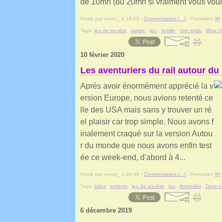
de 10mn (ou 20mn si vraiment vous voule
Posté par nemo_ à 18:03 -
Commentaires [
…
]
- Permalien [
#
]
Tags:
jeu de société
,
rapide
,
jeu
,
famille
,
mot malin
,
Blue 
10 février 2020
Les aventuriers du rail autour du
Après avoir énormément apprécié la v
ersion Europe, nous avions retenté ce
lle des USA mais sans y trouver un ré
el plaisir car trop simple. Nous avons f
inalement craqué sur la version Autou
r du monde que nous avons enfin test
ée ce week-end, d'abord à 4...
Posté par nemo_ à 08:49 -
Commentaires [
…
]
- Permalien [
#
]
Tags:
ados
,
enfants
,
jeu de société
,
jeu
,
Asmodée
,
Days o
6 décembre 2019