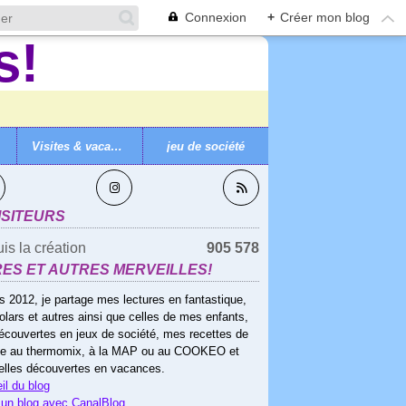
Connexion
+
Créer mon blog
Visites & vacances
jeu de société
VEZ-MOI
ISITEURS
is la création
905 578
RES ET AUTRES MERVEILLES!
s 2012, je partage mes lectures en fantastique,
olars et autres ainsi que celles de mes enfants,
écouvertes en jeux de société, mes recettes de
ne au thermomix, à la MAP ou au COOKEO et
elles découvertes en vacances.
il du blog
 un blog avec CanalBlog