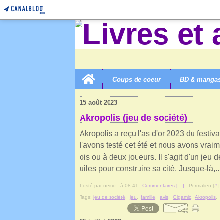
Home
Coups de coeur
BD & manga
LIVRES ET AUTRES MERVEILLES!
>
CATEGORIES
>
7
15 août 2023
Akropolis (jeu de société)
Akropolis a reçu l'as d'or 2023 du festi
l'avons testé cet été et nous avons vraim
ois ou à deux joueurs. Il s'agit d'un jeu d
uiles pour construire sa cité. Jusque-là,..
Posté par nemo_ à 08:41 -
Commentaires [
…
]
- Permalien [
#
]
Tags:
jeu de société
,
jeu
,
famille
,
avis
,
Gigamic
,
Akropolis
,