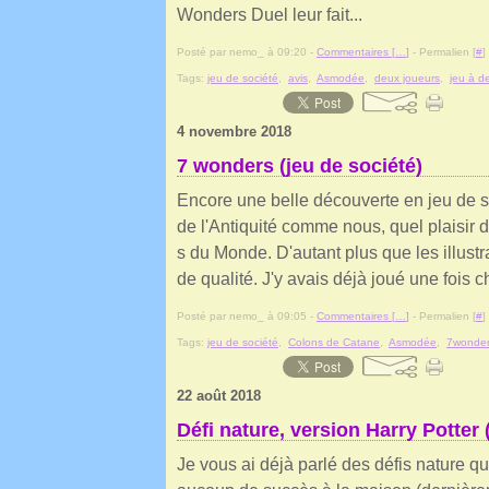
Wonders Duel leur fait...
Posté par nemo_ à 09:20 -
Commentaires [
…
]
- Permalien [
#
]
Tags:
jeu de société
,
avis
,
Asmodée
,
deux joueurs
,
jeu à d
4 novembre 2018
7 wonders (jeu de société)
Encore une belle découverte en jeu de soc
de l'Antiquité comme nous, quel plaisir d
s du Monde. D'autant plus que les illustr
de qualité. J'y avais déjà joué une fois ch
Posté par nemo_ à 09:05 -
Commentaires [
…
]
- Permalien [
#
]
Tags:
jeu de société
,
Colons de Catane
,
Asmodée
,
7wonde
22 août 2018
Défi nature, version Harry Potter 
Je vous ai déjà parlé des défis nature qu