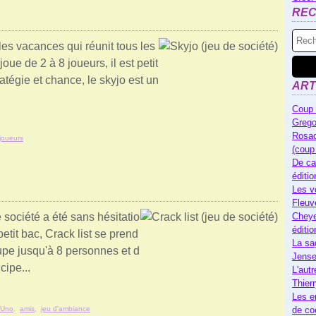
RE
les vacances qui réunit tous les
joue de 2 à 8 joueurs, il est petit
ratégie et chance, le skyjo est un
ART
Coup 
Grego
Rosac
joueurs
(coup
De ca
éditi
Les v
Fleuv
société a été sans hésitatio
Cheye
éditi
petit bac, Crack list se prend
La sa
upe jusqu'à 8 personnes et d
Jense
cipe...
L'autr
Thier
Les e
Uno
,
amis
,
jeu d'ambiance
de co