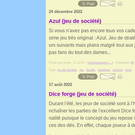
24 décembre 2022
Azul (jeu de société)
Si vous n'avez pas encore tous vos cade
sime jeu très original : Azul. Jeu de straté
urs suivants mais plaira malgré tout aux
pas fans du tout des dames...
Posté par nemo_ à 12:51 -
Commentaires [
…
]
- Permalien [
#
]
Tags:
jeu de société
,
jeu
,
famille
,
stratégie
,
joueurs
,
Azul
17 août 2022
Dice forge (jeu de société)
Durant l'été, les jeux de société sont à 
nchaîner les parties de l'excellent Dice fo
nalité puisque le concept du jeu repose s
ces des dés. En effet, chaque joueur à d