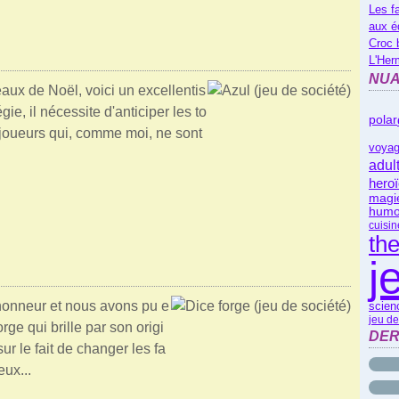
Les f
aux é
Croc 
L'Her
NUA
aux de Noël, voici un excellentis
gie, il nécessite d'anticiper les to
polar
 joueurs qui, comme moi, ne sont
voyag
adul
heroï
magi
humo
cuisin
th
j
l'honneur et nous avons pu e
scienc
jeu de
rge qui brille par son origi
DER
ur le fait de changer les fa
eux...