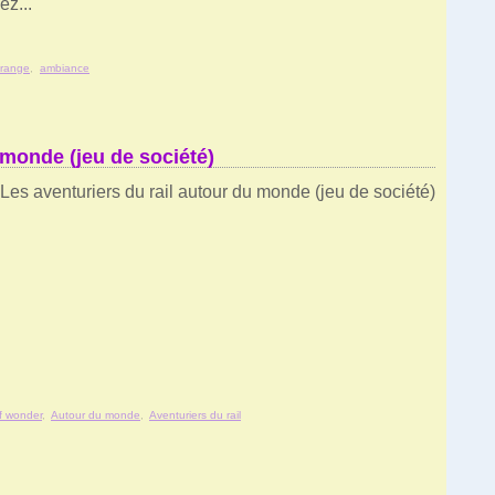
z...
Orange
,
ambiance
 monde (jeu de société)
f wonder
,
Autour du monde
,
Aventuriers du rail