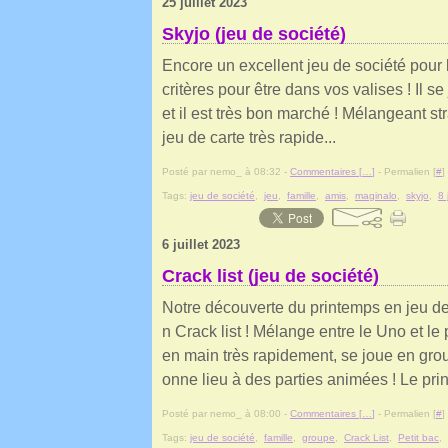
25 juillet 2023
Skyjo (jeu de société)
Encore un excellent jeu de société pour 
critères pour être dans vos valises ! Il se 
et il est très bon marché ! Mélangeant st
jeu de carte très rapide...
Posté par nemo_ à 08:32 -
Commentaires [
…
]
- Permalien [
#
]
Tags:
jeu de société
,
jeu
,
famille
,
amis
,
maginalo
,
skyjo
,
8 
6 juillet 2023
Crack list (jeu de société)
Notre découverte du printemps en jeu de 
n Crack list ! Mélange entre le Uno et le 
en main très rapidement, se joue en gro
onne lieu à des parties animées ! Le prin
Posté par nemo_ à 08:00 -
Commentaires [
…
]
- Permalien [
#
]
Tags:
jeu de société
,
famille
,
groupe
,
Crack List
,
Petit bac
,