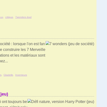
eux
,
critique
,
7wonders duel
iété : lorsque l'on est fan
e construire les 7 Merveille
ations et les matériaux sont
ez...
rs
,
Citadelle
,
Inventeurs
(jeu)
i ont toujours be