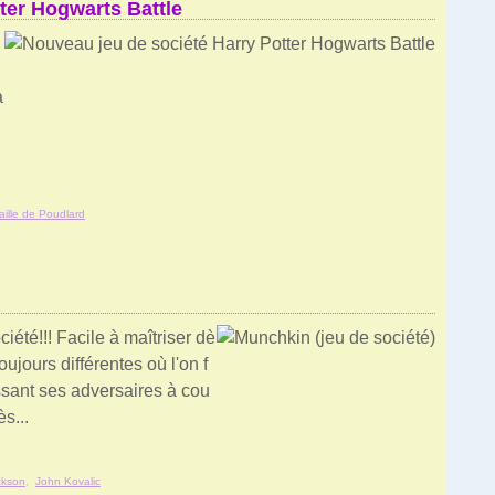
ter Hogwarts Battle
a
aille de Poudlard
été!!! Facile à maîtriser dè
oujours différentes où l'on f
issant ses adversaires à cou
s...
ckson
,
John Kovalic