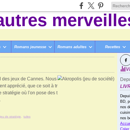
s
Romans jeunesse
Romans adultes
Recettes
SUI
D JEUX DE SOCIÉTÉ & JOUETS
V
val des jeux de Cannes. Nous
Depu
ent apprécié, que ce soit à tr
LIV
e stratégie où l'on pose des t
Depui
.
BD, p
nos d
cuisi
jeu de stratégie
,
tuiles
nos b
Accue
Créer