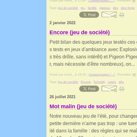
Posté par nemo_ à 11:48 -
Commentaires [
…
]
- Permalien [
#
]
Tags:
jeu de société
,
jeu
,
famille
,
plateau
,
dés
,
dice forge
2 janvier 2022
Encore (jeu de société)
Petit bilan des quelques jeux testés ces
s tests en jeux d'ambiance avec Explosive
s très drôle, sans intérêt) et Pigeon Pig
r, mais nécessite d'être nombreux), on...
Posté par nemo_ à 18:33 -
Commentaires [
…
]
- Permalien [
#
]
Tags:
jeu de société
,
Encore
,
Schmidt
,
cases
,
dés
26 juillet 2021
Mot malin (jeu de société)
Notre nouveau jeu de l'été, pour changer
petite dernière n'aime pas trop : une tuer
ité dans la famille : des règles qui se ma