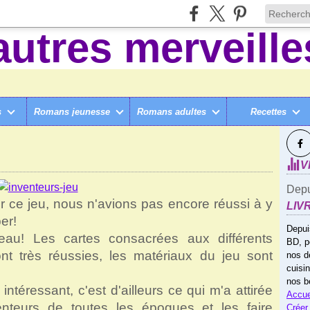
s
Romans jeunesse
Romans adultes
Recettes
SUI
IÉTÉ & JOUETS
>
LES INVENTEURS (JEU DE SOCIÉTÉ)
V
Depu
r ce jeu, nous n'avions pas encore réussi à y
LIV
per!
Depui
 beau! Les cartes consacrées aux différents
BD, p
nt très réussies, les matériaux du jeu sont
nos d
cuisi
nos b
ntéressant, c'est d'ailleurs ce qui m'a attirée
Accue
enteurs de toutes les époques et les faire
Créer