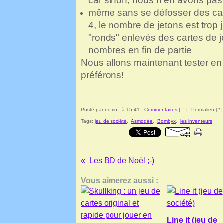
car sinon, nous n'en avons pas a
même sans se défosser des café
4, le nombre de jetons est trop 
"ronds" enlevés des cartes de je
nombres en fin de partie
Nous allons maintenant tester en 
préférons!
Posté par nemo_ à 15:41 -
Commentaires [
…
]
- Permalien [
#
]
Tags:
jeu de société
,
Asmodée
,
Bombyx
,
les inventeurs
Les BD de Noël ;-)
Vous aimerez aussi :
Line it (jeu de