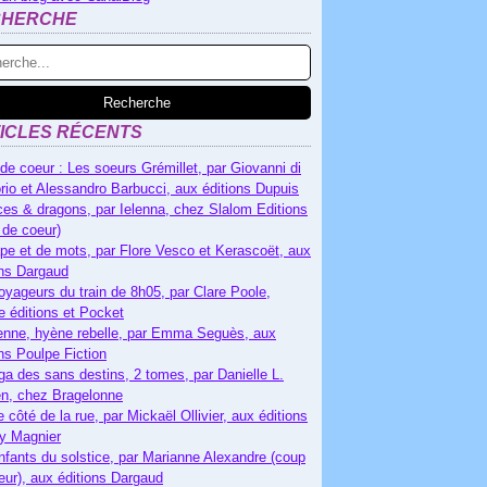
CHERCHE
ICLES RÉCENTS
de coeur : Les soeurs Grémillet, par Giovanni di
rio et Alessandro Barbucci, aux éditions Dupuis
es & dragons, par Ielenna, chez Slalom Editions
 de coeur)
pe et de mots, par Flore Vesco et Kerascoët, aux
ons Dargaud
oyageurs du train de 8h05, par Clare Poole,
e éditions et Pocket
nne, hyène rebelle, par Emma Seguès, aux
ons Poulpe Fiction
ga des sans destins, 2 tomes, par Danielle L.
n, chez Bragelonne
e côté de la rue, par Mickaël Ollivier, aux éditions
ry Magnier
nfants du solstice, par Marianne Alexandre (coup
eur), aux éditions Dargaud