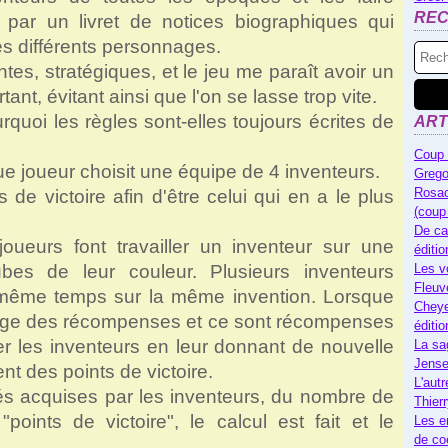
RE
 par un livret de notices biographiques qui
s différents personnages.
tes, stratégiques, et le jeu me paraît avoir un
ant, évitant ainsi que l'on se lasse trop vite.
rquoi les règles sont-elles toujours écrites de
ART
Coup 
ue joueur choisit une équipe de 4 inventeurs.
Grego
Rosac
 de victoire afin d'être celui qui en a le plus
(coup
De ca
joueurs font travailler un inventeur sur une
éditi
bes de leur couleur. Plusieurs inventeurs
Les v
Fleuv
n même temps sur la même invention. Lorsque
Cheye
partage des récompenses et ce sont récompenses
éditi
er les inventeurs en leur donnant de nouvelle
La sa
Jense
t des points de victoire.
L'autr
tés acquises par les inventeurs, du nombre de
Thier
oints de victoire", le calcul est fait et le
Les e
de co