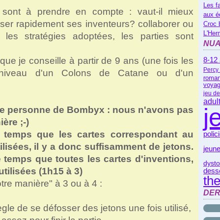
Les f
s sont à prendre en compte : vaut-il mieux
aux é
sser rapidement ses inventeurs? collaborer ou
Croc 
L'Her
 les stratégies adoptées, les parties sont
NUA
e je conseille à partir de 9 ans (une fois les
8-12
Percy
u niveau d'un Colons de Catane ou d'un
roman
voyag
jeu de
adul
j
ne personne de Bombyx : nous n'avons pas
ère ;-)
e temps que les cartes correspondant au
polic
lisées, il y a donc suffisamment de jetons.
jeune
 temps que toutes les cartes d'inventions,
dysto
utilisées (1h15 à 3)
dess
th
tre manière" à 3 ou à 4 :
DER
le de se défosser des jetons une fois utilisé,