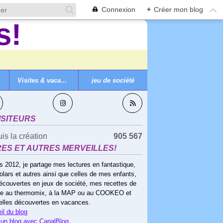
Connexion
+
Créer mon blog
Visites & vacances
jeu de société
VEZ-MOI
ISITEURS
is la création
905 567
RES ET AUTRES MERVEILLES!
s 2012, je partage mes lectures en fantastique,
olars et autres ainsi que celles de mes enfants,
écouvertes en jeux de société, mes recettes de
ne au thermomix, à la MAP ou au COOKEO et
elles découvertes en vacances.
il du blog
 un blog avec CanalBlog