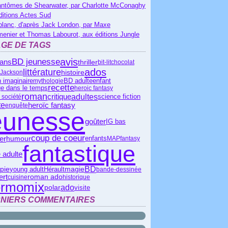
antômes de Shearwater, par Charlotte McConaghy
ditions Actes Sud
blanc, d'après Jack London, par Maxe
menier et Thomas Labourot, aux éditions Jungle
GE DE TAGS
avis
BD jeunesse
 ans
thriller
bit-lit
chocolat
ados
littérature
histoire
 Jackson
BD adulte
enfant
 imaginaire
mythologie
recette
e dans le temps
heroic fantasy
roman
critique
adultes
science fiction
 société
te
heroïc fantasy
enquête
eunesse
goûter
IG bas
coup de coeur
ier
humour
enfants
MAP
fantasy
fantastique
 adulte
BD
Hérault
pie
young adult
magie
bande-dessinée
ert
roman ado
cuisine
historique
ermomix
ado
polar
visite
NIERS COMMENTAIRES