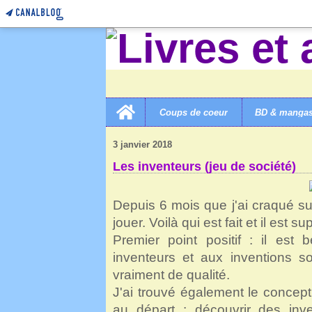
Home
Coups de coeur
BD & manga
LIVRES ET AUTRES MERVEILLES!
>
7D JEUX DE SOC
3 janvier 2018
Les inventeurs (jeu de société)
Depuis 6 mois que j'ai craqué su
jouer. Voilà qui est fait et il est su
Premier point positif : il est
inventeurs et aux inventions so
vraiment de qualité.
J'ai trouvé également le concept i
au départ : découvrir des inv