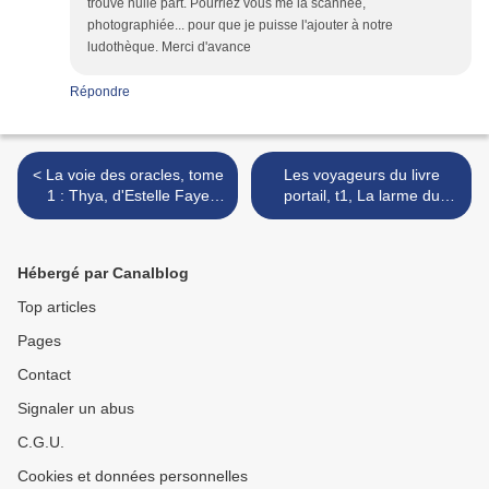
trouve nulle part. Pourriez vous me la scannée,
photographiée... pour que je puisse l'ajouter à notre
ludothèque. Merci d'avance
Répondre
< La voie des oracles, tome
Les voyageurs du livre
1 : Thya, d'Estelle Faye
portail, t1, La larme du
(éditions Scrineo)
saule, de Sophie Moulay
(coup de coeur) >
Hébergé par Canalblog
Top articles
Pages
Contact
Signaler un abus
C.G.U.
Cookies et données personnelles