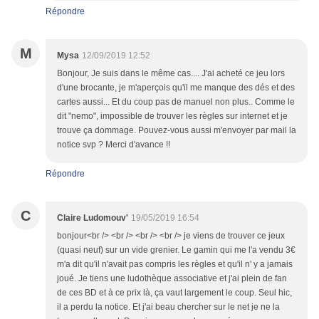
Répondre
M
Mysa
12/09/2019 12:52
Bonjour, Je suis dans le même cas.... J'ai acheté ce jeu lors
d'une brocante, je m'aperçois qu'il me manque des dés et des
cartes aussi... Et du coup pas de manuel non plus.. Comme le
dit "nemo", impossible de trouver les règles sur internet et je
trouve ça dommage. Pouvez-vous aussi m'envoyer par mail la
notice svp ? Merci d'avance !!
Répondre
C
Claire Ludomouv'
19/05/2019 16:54
bonjour<br /> <br /> <br /> <br /> je viens de trouver ce jeux
(quasi neuf) sur un vide grenier. Le gamin qui me l'a vendu 3€
m'a dit qu'il n'avait pas compris les règles et qu'il n' y a jamais
joué. Je tiens une ludothèque associative et j'ai plein de fan
de ces BD et à ce prix là, ça vaut largement le coup. Seul hic,
il a perdu la notice. Et j'ai beau chercher sur le net je ne la