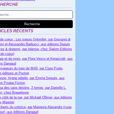
CHERCHE
ICLES RÉCENTS
de coeur : Les soeurs Grémillet, par Giovanni di
rio et Alessandro Barbucci, aux éditions Dupuis
es & dragons, par Ielenna, chez Slalom Editions
 de coeur)
pe et de mots, par Flore Vesco et Kerascoët, aux
ons Dargaud
oyageurs du train de 8h05, par Clare Poole,
e éditions et Pocket
nne, hyène rebelle, par Emma Seguès, aux
ons Poulpe Fiction
ga des sans destins, 2 tomes, par Danielle L.
n, chez Bragelonne
e côté de la rue, par Mickaël Ollivier, aux éditions
ry Magnier
nfants du solstice, par Marianne Alexandre (coup
eur), aux éditions Dargaud