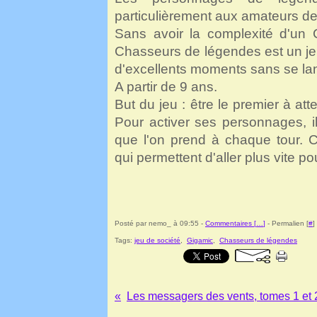
particulièrement aux amateurs de
Sans avoir la complexité d'un 
Chasseurs de légendes est un je
d'excellents moments sans se lan
A partir de 9 ans.
But du jeu : être le premier à at
Pour activer ses personnages, il
que l'on prend à chaque tour. 
qui permettent d'aller plus vite p
Posté par nemo_ à 09:55 -
Commentaires [
…
]
- Permalien [
#
]
Tags:
jeu de société
,
Gigamic
,
Chasseurs de légendes