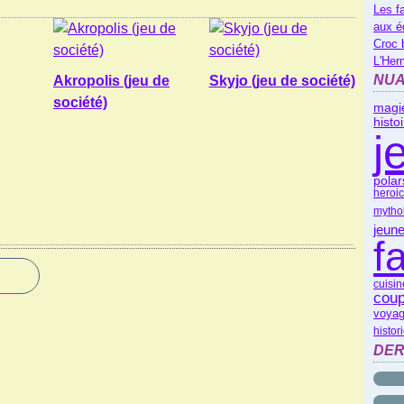
Les f
aux é
Croc 
L'Her
NUA
Akropolis (jeu de
Skyjo (jeu de société)
société)
magi
histo
j
polar
heroic
mytho
jeune
f
cuisin
coup
voyag
histor
DER