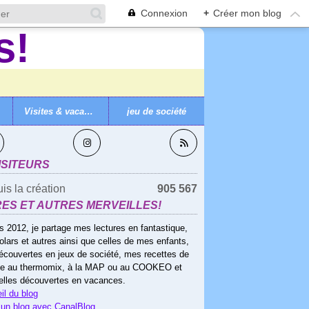
Connexion
+
Créer mon blog
Visites & vacances
jeu de société
VEZ-MOI
ISITEURS
is la création
905 567
RES ET AUTRES MERVEILLES!
s 2012, je partage mes lectures en fantastique,
olars et autres ainsi que celles de mes enfants,
écouvertes en jeux de société, mes recettes de
ne au thermomix, à la MAP ou au COOKEO et
elles découvertes en vacances.
il du blog
 un blog avec CanalBlog