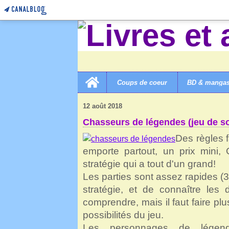
Home
Coups de coeur
BD & manga
LIVRES ET AUTRES MERVEILLES!
>
7D JEUX DE SOC
12 août 2018
Chasseurs de légendes (jeu de so
Des règles f
emporte partout, un prix mini,
stratégie qui a tout d'un grand!
Les parties sont assez rapides (
stratégie, et de connaître les 
comprendre, mais il faut faire plu
possibilités du jeu.
Les personnages de légende