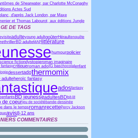
antômes de Shearwater, par Charlotte McConaghy
ditions Actes Sud
blanc, d'après Jack London, par Maxe
menier et Thomas Labourot, aux éditions Jungle
GE DE TAGS
adulte
goûter
Hérault
e
visite
young adult
enquête
littérature
ire
thriller
BD adulte
MAP
eunesse
policier
humour
science fiction
dystopie
roman imaginaire
critique
roman ado
IG bas
enfant
 fantasy
chocolat
thermomix
ado
dessert
logie
heroïc fantasy
 adulte
antastique
ados
fantasy
BD jeunesse
adultes
BD
e
enfants
bit-lit
 de coeur
jeu de société
bande-dessinée
roman
recette
e dans le temps
Percy Jackson
avis
8-12 ans
ique
NIERS COMMENTAIRES