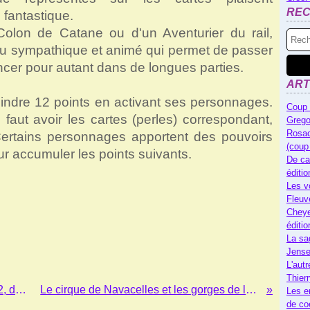
RE
 fantastique.
Colon de Catane ou d'un Aventurier du rail,
u sympathique et animé qui permet de passer
cer pour autant dans de longues parties.
ART
teindre 12 points en activant ses personnages.
Coup 
 faut avoir les cartes (perles) correspondant,
Grego
Rosac
Certains personnages apportent des pouvoirs
(coup
our accumuler les points suivants.
De ca
éditi
Les v
Fleuv
Cheye
éditi
La sa
Jense
L'autr
Thier
Les messagers des vents, tomes 1 et 2, de Clélis Avit
Le cirque de Navacelles et les gorges de la Vis (visite)
Les e
de co