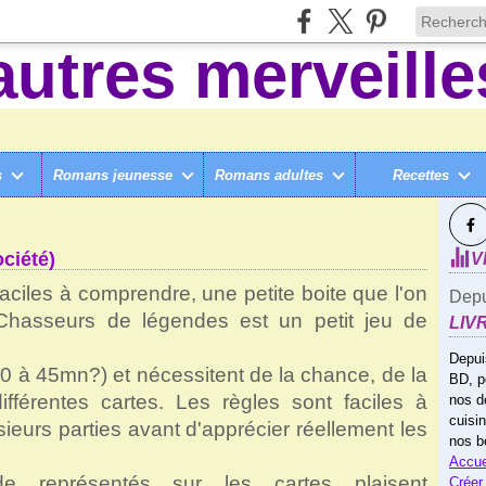
s
Romans jeunesse
Romans adultes
Recettes
SUI
IÉTÉ & JOUETS
>
CHASSEURS DE LÉGENDES (JEU DE SOCIÉTÉ)
ciété)
V
aciles à comprendre, une petite boite que l'on
Depu
 Chasseurs de légendes est un petit jeu de
LIV
Depui
30 à 45mn?) et nécessitent de la chance, de la
BD, p
différentes cartes. Les règles sont faciles à
nos d
cuisi
sieurs parties avant d'apprécier réellement les
nos b
Accue
 représentés sur les cartes plaisent
Créer