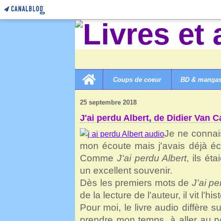
Home
Coups de coeur
BD & manga
LIVRES ET AUTRES MERVEILLES!
>
6 LIVRES AUDIO
25 septembre 2018
J'ai perdu Albert, de Didier Van C
Je ne connais
mon écoute mais j'avais déjà é
Comme
J'ai perdu Albert
, ils ét
un excellent souvenir.
Dès les premiers mots de
J'ai pe
de la lecture de l'auteur, il vit l'h
Pour moi, le livre audio diffère sur
prendre mon temps, à aller au ryt