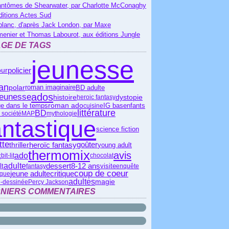
antômes de Shearwater, par Charlotte McConaghy
ditions Actes Sud
blanc, d'après Jack London, par Maxe
menier et Thomas Labourot, aux éditions Jungle
GE DE TAGS
jeunesse
policier
ur
an
polar
BD adulte
roman imaginaire
ados
jeunesse
histoire
dystopie
heroic fantasy
roman ado
IG bas
e dans le temps
cuisine
enfants
littérature
BD
 société
MAP
mythologie
antastique
science fiction
tte
heroïc fantasy
goûter
thriller
young adult
thermomix
avis
ado
t
bit-lit
chocolat
adulte
dessert
lt
8-12 ans
visite
fantasy
enquête
coup de coeur
critique
jeune adulte
ique
adultes
magie
-dessinée
Percy Jackson
NIERS COMMENTAIRES