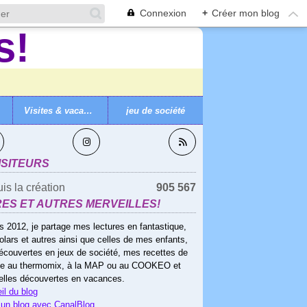
Connexion
+
Créer mon blog
Visites & vacances
jeu de société
VEZ-MOI
ISITEURS
is la création
905 567
RES ET AUTRES MERVEILLES!
s 2012, je partage mes lectures en fantastique,
olars et autres ainsi que celles de mes enfants,
écouvertes en jeux de société, mes recettes de
ne au thermomix, à la MAP ou au COOKEO et
elles découvertes en vacances.
il du blog
 un blog avec CanalBlog