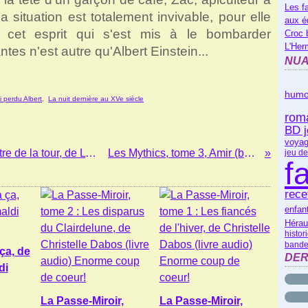
Les f
a situation est totalement invivable, pour elle
aux é
 cet esprit qui s'est mis à le bombarder
Croc 
L'Her
ntes n'est autre qu'Albert Einstein...
NUA
humo
ai perdu Albert
,
La nuit dernière au XVe siècle
rom
BD 
voyag
L'aventure fantastique, tome 1, Le maître de la tour, de Lylian et Paul Drouin (BD)
Les Mythics, tome 3, Amir (bande-dessinée)
jeu de
f
rece
enfan
Hérau
histor
bande
 ça, de
DER
di
La Passe-Miroir,
La Passe-Miroir,