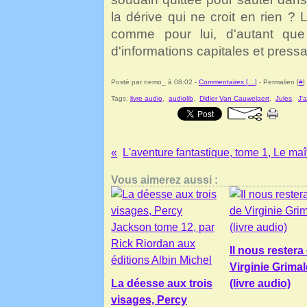
la dérive qui ne croit en rien ? L
comme pour lui, d'autant que
d'informations capitales et pressa
Posté par nemo_ à 08:02 -
Commentaires [
…
]
- Permalien [
#
]
Tags:
livre audio
,
audiolib
,
Didier Van Cauwelaert
,
Jules
,
J'
Vous aimerez aussi :
Il nous restera
Virginie Grimal
La déesse aux trois
(livre audio)
visages, Percy