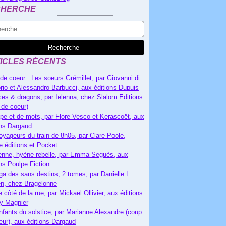
CHERCHE
ICLES RÉCENTS
de coeur : Les soeurs Grémillet, par Giovanni di
rio et Alessandro Barbucci, aux éditions Dupuis
es & dragons, par Ielenna, chez Slalom Editions
 de coeur)
pe et de mots, par Flore Vesco et Kerascoët, aux
ons Dargaud
oyageurs du train de 8h05, par Clare Poole,
e éditions et Pocket
nne, hyène rebelle, par Emma Seguès, aux
ons Poulpe Fiction
ga des sans destins, 2 tomes, par Danielle L.
n, chez Bragelonne
e côté de la rue, par Mickaël Ollivier, aux éditions
ry Magnier
nfants du solstice, par Marianne Alexandre (coup
eur), aux éditions Dargaud