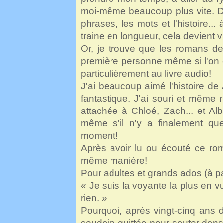
moi-même beaucoup plus vite. De
phrases, les mots et l'histoire... 
traine en longueur, cela devient v
Or, je trouve que les romans de 
première personne même si l'on 
particulièrement au livre audio!
J'ai beaucoup aimé l'histoire de
fantastique. J'ai souri et même 
attachée à Chloé, Zach... et Alber
même s'il n'y a finalement qu
moment!
Après avoir lu ou écouté ce ro
même manière!
Pour adultes et grands ados (à pa
« Je suis la voyante la plus en vu
rien. »
Pourquoi, après vingt-cinq ans de 
soudain quittée pour sauter dans 