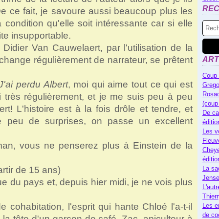
RE
 ce fait, je savoure aussi beaucoup plus les
à condition qu'elle soit intéressante car si elle
ite insupportable.
Didier Van Cauwelaert, par l'utilisation de la
change régulièrement de narrateur, se prêtent
ART
Coup 
J'ai perdu Albert
, moi qui aime tout ce qui est
Grego
Rosac
ri très régulièrement, et je me suis peu à peu
(coup
t! L'histoire est à la fois drôle et tendre, et
De ca
e peu de surprises, on passe un excellent
éditi
Les v
Fleuv
man, vous ne penserez plus à Einstein de la
Cheye
éditi
rtir de 15 ans)
La sa
Jense
e du pays et, depuis hier midi, je ne vois plus
L'autr
Thier
cohabitation, l'esprit qui hante Chloé l'a-t-il
Les e
de co
la tête d'un garçon de café, Zac, apiculteur à