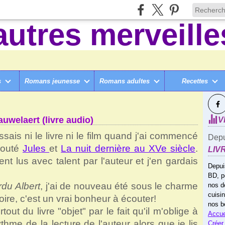
s
Romans jeunesse
Romans adultes
Recettes
SUI
>
J'AI PERDU ALBERT, DE DIDIER VAN CAUWELAERT (LIVRE AUDIO)
auwelaert (livre audio)
V
sais ni le livre ni le film quand j'ai commencé
Depu
couté
Jules
et
La nuit dernière au XVe siècle
.
LIV
aient lus avec talent par l'auteur et j'en gardais
Depui
BD, p
rdu Albert
, j'ai de nouveau été sous le charme
nos d
cuisi
istoire, c'est un vrai bonheur à écouter!
nos b
tout du livre "objet" par le fait qu'il m'oblige à
Accue
hme de la lecture de l'auteur alors que je lis
Créer