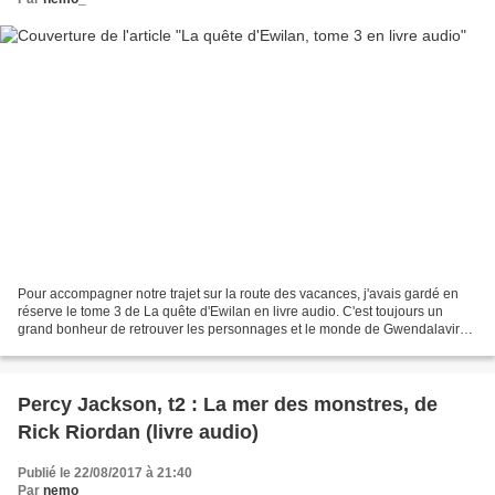
Pour accompagner notre trajet sur la route des vacances, j'avais gardé en
réserve le tome 3 de La quête d'Ewilan en livre audio. C'est toujours un
grand bonheur de retrouver les personnages et le monde de Gwendalavir
d'autant plus que dans ce tome 3,...
Percy Jackson, t2 : La mer des monstres, de
Rick Riordan (livre audio)
Publié le 22/08/2017 à 21:40
Par
nemo_