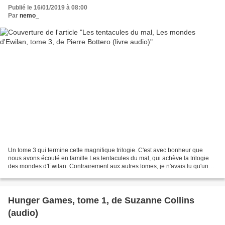
Publié le 16/01/2019 à 08:00
Par
nemo_
Un tome 3 qui termine cette magnifique trilogie. C'est avec bonheur que
nous avons écouté en famille Les tentacules du mal, qui achève la trilogie
des mondes d'Ewilan. Contrairement aux autres tomes, je n'avais lu qu'une
ou deux fois ce tome 3, l'histoire...
Hunger Games, tome 1, de Suzanne Collins
(audio)