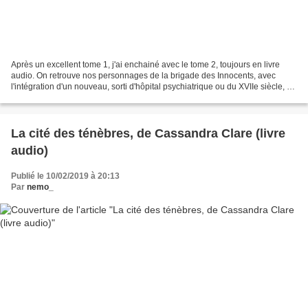
Après un excellent tome 1, j'ai enchainé avec le tome 2, toujours en livre
audio. On retrouve nos personnages de la brigade des Innocents, avec
l'intégration d'un nouveau, sorti d'hôpital psychiatrique ou du XVIIe siècle, au
choix. Cette fois, nos Poulets...
La cité des ténèbres, de Cassandra Clare (livre
audio)
Publié le 10/02/2019 à 20:13
Par
nemo_