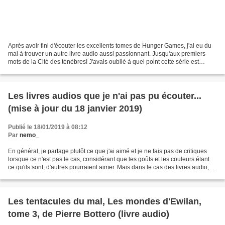
Après avoir fini d'écouter les excellents tomes de Hunger Games, j'ai eu du
mal à trouver un autre livre audio aussi passionnant. Jusqu'aux premiers
mots de la Cité des ténèbres! J'avais oublié à quel point cette série est
addictive, même si j'en gardais...
Les livres audios que je n'ai pas pu écouter...
(mise à jour du 18 janvier 2019)
Publié le 18/01/2019 à 08:12
Par
nemo_
En général, je partage plutôt ce que j'ai aimé et je ne fais pas de critiques
lorsque ce n'est pas le cas, considérant que les goûts et les couleurs étant
ce qu'ils sont, d'autres pourraient aimer. Mais dans le cas des livres audio,
c'est différent car...
Les tentacules du mal, Les mondes d'Ewilan,
tome 3, de Pierre Bottero (livre audio)