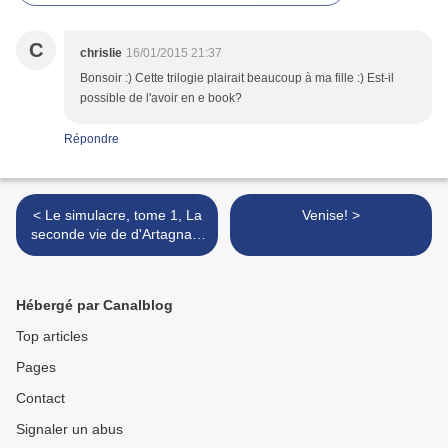
C
chrislie
16/01/2015 21:37
Bonsoir :) Cette trilogie plairait beaucoup à ma fille :) Est-il
possible de l'avoir en e book?
Répondre
< Le simulacre, tome 1, La
Venise! >
seconde vie de d'Artagnan,
de Jean-Luc Marcastel
Hébergé par Canalblog
Top articles
Pages
Contact
Signaler un abus