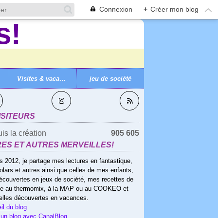
Connexion
+
Créer mon blog
Visites & vacances
jeu de société
VEZ-MOI
ISITEURS
is la création
905 605
RES ET AUTRES MERVEILLES!
s 2012, je partage mes lectures en fantastique,
olars et autres ainsi que celles de mes enfants,
écouvertes en jeux de société, mes recettes de
ne au thermomix, à la MAP ou au COOKEO et
elles découvertes en vacances.
il du blog
 un blog avec CanalBlog