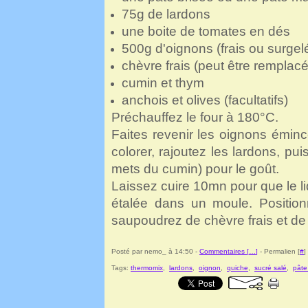
75g de lardons
une boite de tomates en dés
500g d'oignons (frais ou surgel
chèvre frais (peut être remplac
cumin et thym
anchois et olives (facultatifs)
Préchauffez le four à 180°C.
Faites revenir les oignons émin
colorer, rajoutez les lardons, pu
mets du cumin) pour le goût.
Laissez cuire 10mn pour que le li
étalée dans un moule.
Position
saupoudrez de chèvre frais et de
Posté par nemo_ à 14:50 -
Commentaires [
…
]
- Permalien [
#
]
Tags:
thermomix
,
lardons
,
oignon
,
quiche
,
sucré salé
,
pâte 