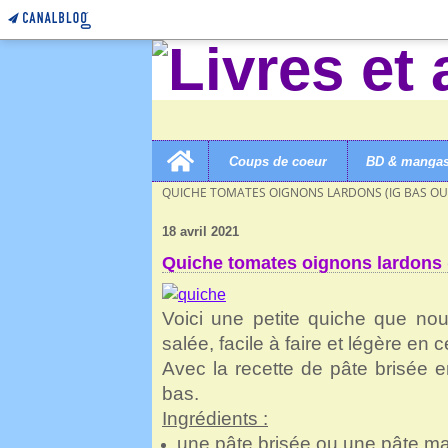
Home
Coups de coeur
BD & manga
LIVRES ET AUTRES MERVEILLES!
>
CUISINE SALÉE 
QUICHE TOMATES OIGNONS LARDONS (IG BAS OU 
18 avril 2021
Quiche tomates oignons lardons (
Voici une petite quiche que no
salée, facile à faire et légère en c
Avec la recette de pâte brisée e
bas.
Ingrédients :
une pâte brisée ou une pâte ma