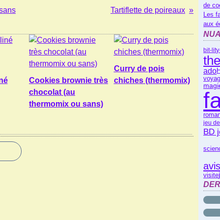
de co
 sans
Tartiflette de poireaux
Les f
aux é
NUA
y
bit-lit
th
Curry de pois
ado
H
voyag
né
Cookies brownie très
chiches (thermomix)
magi
chocolat (au
f
thermomix ou sans)
roman
jeu de
BD 
scienc
avi
visite
DER