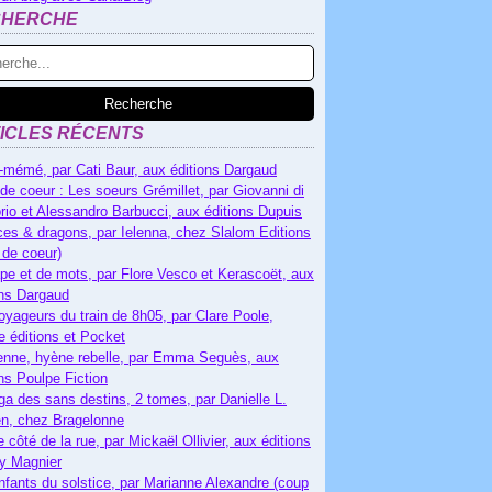
CHERCHE
ICLES RÉCENTS
-mémé, par Cati Baur, aux éditions Dargaud
de coeur : Les soeurs Grémillet, par Giovanni di
rio et Alessandro Barbucci, aux éditions Dupuis
es & dragons, par Ielenna, chez Slalom Editions
 de coeur)
pe et de mots, par Flore Vesco et Kerascoët, aux
ons Dargaud
oyageurs du train de 8h05, par Clare Poole,
e éditions et Pocket
nne, hyène rebelle, par Emma Seguès, aux
ons Poulpe Fiction
ga des sans destins, 2 tomes, par Danielle L.
n, chez Bragelonne
e côté de la rue, par Mickaël Ollivier, aux éditions
ry Magnier
nfants du solstice, par Marianne Alexandre (coup