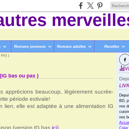
s
Romans jeunesse
Romans adultes
Recettes
SUI
(AVEC/SANS THERMOMIX)
>
PAS )
V
IG bas ou pas )
Depu
LIV
us apprécions beaucoup, légèrement sucrée-
Depui
ette période estivale!
BD, p
n lien, elle est adaptée à une alimentation IG
nos d
cuisi
nos b
Accue
ison (version IG bas
ici
)
Créer