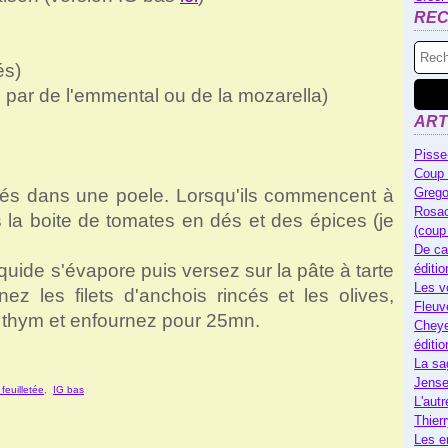
RE
és)
é par de l'emmental ou de la mozarella)
ART
Pisse
Coup 
cés dans une poele. Lorsqu'ils commencent à
Grego
Rosac
is la boite de tomates en dés et des épices (je
(coup
De ca
quide s'évapore puis versez sur la pâte à tarte
éditi
Les v
nez les filets d'anchois rincés et les olives,
Fleuv
 thym et e
nfournez pour 25mn.
Cheye
éditi
La sa
Jense
feuilletée
,
IG bas
L'autr
Thier
Les e