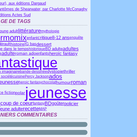
eur), aux éditions Dargaud
antômes de Shearwater, par Charlotte McConaghy
ditions Actes Sud
GE DE TAGS
littérature
oung adult
mythologie
ermomix
critique
8-12 ans
enfant
enquête
dessert
érault
IG bas
histoire
adultes
BD adulte
e dans le temps
historique
adulte
roman ado
heroïc fantasy
e
enfants
antastique
dystopie
thriller
 imaginaire
bande-dessinée
ados
 société
cuisine
Percy Jackson
jeunesse
roman
humour
heroic fantasy
chocolat
jeunesse
polar
e fiction
s
coup de coeur
BD
policier
goûter
fantasy
recette
jeune adulte
MAP
NIERS COMMENTAIRES