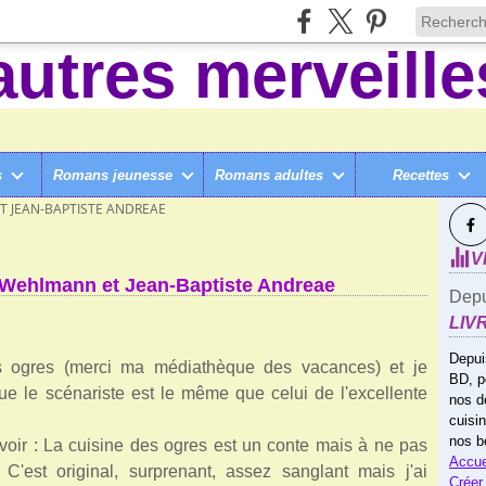
s
Romans jeunesse
Romans adultes
Recettes
SUI
ET JEAN-BAPTISTE ANDREAE
V
n Wehlmann et Jean-Baptiste Andreae
Depu
LIV
Depui
des ogres (merci ma médiathèque des vacances) et je
BD, p
ue le scénariste est le même que celui de l'excellente
nos d
cuisi
nos b
voir : La cuisine des ogres est un conte mais à ne pas
Accue
C'est original, surprenant, assez sanglant mais j'ai
Créer