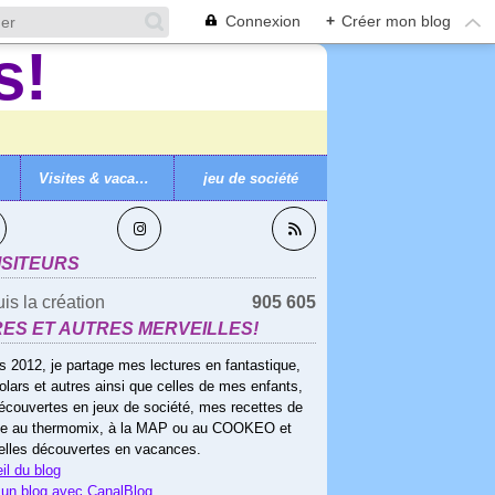
Connexion
+
Créer mon blog
Visites & vacances
jeu de société
VEZ-MOI
ISITEURS
is la création
905 605
RES ET AUTRES MERVEILLES!
s 2012, je partage mes lectures en fantastique,
olars et autres ainsi que celles de mes enfants,
écouvertes en jeux de société, mes recettes de
ne au thermomix, à la MAP ou au COOKEO et
elles découvertes en vacances.
il du blog
 un blog avec CanalBlog