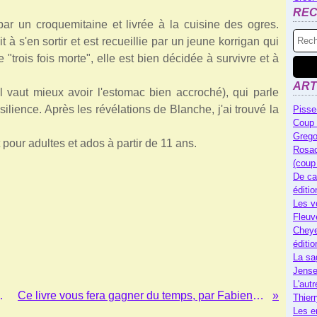
RE
par un croquemitaine et livrée à la cuisine des ogres.
 à s'en sortir et est recueillie par un jeune korrigan qui
"trois fois morte", elle est bien décidée à survivre et à
ART
 vaut mieux avoir l'estomac bien accroché), qui parle
silience. Après les révélations de Blanche, j'ai trouvé la
Pisse
Coup 
Grego
t pour adultes et ados à partir de 11 ans.
Rosac
(coup
De ca
éditi
Les v
Fleuv
Cheye
éditi
La sa
Jense
L'autr
r Tracy Deonn
Ce livre vous fera gagner du temps, par Fabien Olicard
Thier
Les e