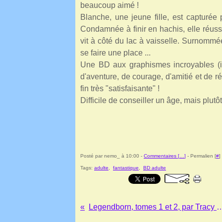
beaucoup aimé !
Blanche, une jeune fille, est capturée 
Condamnée à finir en hachis, elle réussit
vit à côté du lac à vaisselle. Surnommée 
se faire une place ...
Une BD aux graphismes incroyables (il
d'aventure, de courage, d'amitié et de ré
fin très "satisfaisante" !
Difficile de conseiller un âge, mais plutô
Posté par nemo_ à 10:00 -
Commentaires [
…
]
- Permalien [
#
]
Tags:
adulte
,
fantastique
,
BD adulte
Legendborn, tomes 1 et 2, pa