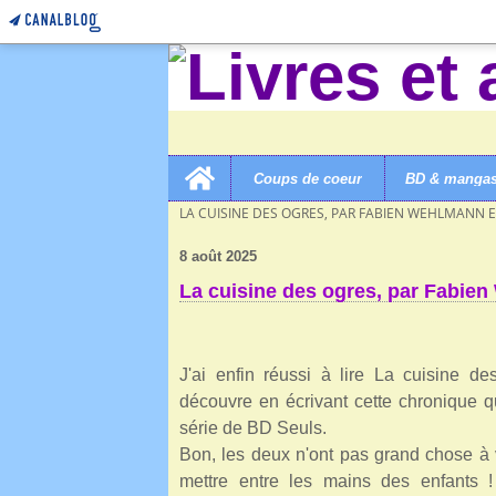
Home
Coups de coeur
BD & manga
LIVRES ET AUTRES MERVEILLES!
>
CATEGORIES
>
LA CUISINE DES OGRES, PAR FABIEN WEHLMANN 
8 août 2025
La cuisine des ogres, par Fabie
J'ai enfin réussi à lire La cuisine 
découvre en écrivant cette chronique q
série de BD Seuls.
Bon, les deux n'ont pas grand chose à 
mettre entre les mains des enfants ! 