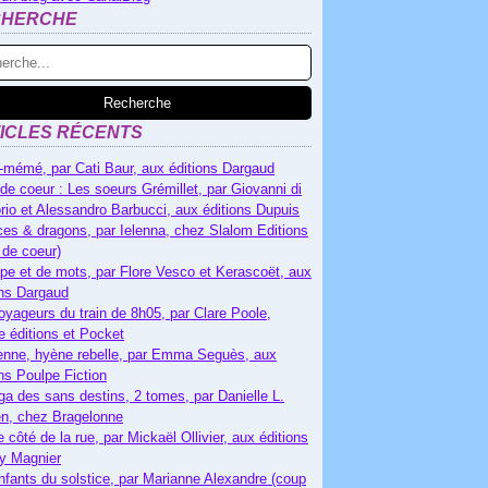
CHERCHE
ICLES RÉCENTS
-mémé, par Cati Baur, aux éditions Dargaud
de coeur : Les soeurs Grémillet, par Giovanni di
rio et Alessandro Barbucci, aux éditions Dupuis
es & dragons, par Ielenna, chez Slalom Editions
 de coeur)
pe et de mots, par Flore Vesco et Kerascoët, aux
ons Dargaud
oyageurs du train de 8h05, par Clare Poole,
e éditions et Pocket
nne, hyène rebelle, par Emma Seguès, aux
ons Poulpe Fiction
ga des sans destins, 2 tomes, par Danielle L.
n, chez Bragelonne
e côté de la rue, par Mickaël Ollivier, aux éditions
ry Magnier
nfants du solstice, par Marianne Alexandre (coup