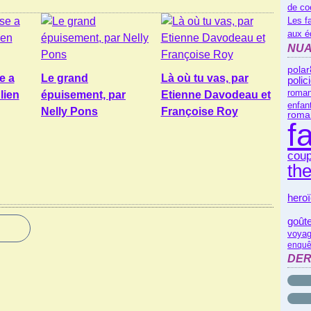
de co
Les f
aux é
NUA
polar
e a
Le grand
Là où tu vas, par
polic
roman
lien
épuisement, par
Etienne Davodeau et
enfan
Nelly Pons
Françoise Roy
roma
f
coup
th
heroï
goût
voyag
enquê
DER