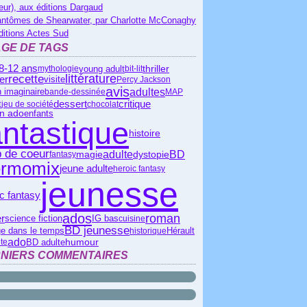
eur), aux éditions Dargaud
antômes de Shearwater, par Charlotte McConaghy
ditions Actes Sud
GE DE TAGS
8-12 ans
young adult
thriller
mythologie
bit-lit
littérature
recette
ier
visite
Percy Jackson
avis
adultes
 imaginaire
bande-dessinée
MAP
critique
dessert
t
jeu de société
chocolat
n ado
enfants
antastique
histoire
 de coeur
adulte
BD
magie
dystopie
fantasy
ermomix
jeune adulte
heroic fantasy
jeunesse
c fantasy
ados
roman
er
science fiction
IG bas
cuisine
BD jeunesse
Hérault
e dans le temps
historique
ado
BD adulte
humour
te
NIERS COMMENTAIRES