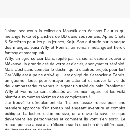
J'aime beaucoup la collection Moustik des éditions Fleurus qui
mélange texte et planches de BD dans ses romans. Après Chats
& Sorcières pour les plus jeunes, Kaiju-San qui surfe sur la vague
des mangas, voici Willy et Fenris, un roman mélangeant heroic
fantasy et steampunk.
Willy, un tigre sorcier blanc rejeté par les siens, espère trouver à
Mékanya, la grande cité de verre et d'acier, anonymat et sérénité.
Mais c'est sans compter le destin, qui a d'autres projets pour lui !
Car Willy est à peine arrivé qu'il est obligé de s'associer à Fenris,
un guerrier loup, pour enrayer un attentat et sauver la vie de
deux ambassadeurs venus ici signer un traité de paix. Problème :
Willy et Fenris se sont détestés au premier regard, et les voilà
bientôt eux-mêmes victimes des comploteurs !
J'ai trouvé le déroulement de l'histoire assez réussi pour une
première approche d'un roman mélangeant aventure et complot
politique. La lecture est immersive, on a envie de savoir ce que
deviennent les personnages et comment ils vont s'en sortir. Le
roman pousse aussi à la réflexion sur la question des différences,