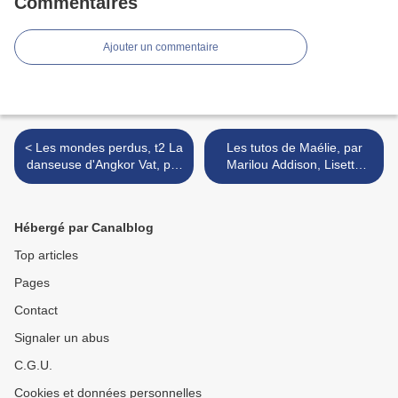
Commentaires
Ajouter un commentaire
< Les mondes perdus, t2 La
Les tutos de Maélie, par
danseuse d'Angkor Vat, par
Marilou Addison, Lisette
Aucha et Isabelle Lemaux
Morival et Luisa Russo >
Hébergé par Canalblog
Top articles
Pages
Contact
Signaler un abus
C.G.U.
Cookies et données personnelles