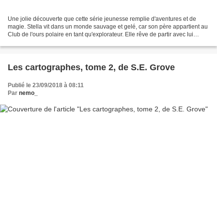
Une jolie découverte que cette série jeunesse remplie d'aventures et de
magie. Stella vit dans un monde sauvage et gelé, car son père appartient au
Club de l'ours polaire en tant qu'explorateur. Elle rêve de partir avec lui
malgré le fait que les filles...
Les cartographes, tome 2, de S.E. Grove
Publié le 23/09/2018 à 08:11
Par
nemo_