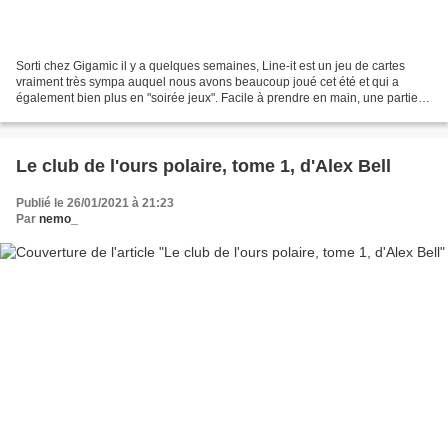
Sorti chez Gigamic il y a quelques semaines, Line-it est un jeu de cartes
vraiment très sympa auquel nous avons beaucoup joué cet été et qui a
également bien plus en "soirée jeux". Facile à prendre en main, une partie
suffit pour bien le maîtriser. Le...
Le club de l'ours polaire, tome 1, d'Alex Bell
Publié le 26/01/2021 à 21:23
Par
nemo_