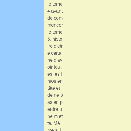
le tome
4 avant
de com
mencer
le tome
5, histo
ire d'êtr
e certai
ne d'av
oir tout
es les i
nfos en
tête et
de ne p
as en p
erdre u
ne miet
te. Mê
me si j