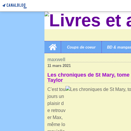
Home
Coups de coeur
BD & manga
LIVRES ET AUTRES MERVEILLES!
>
CATEGORIES
>
M
maxwell
11 mars 2021
Les chroniques de St Mary, tome 7
Taylor
C'est tou
jours un
plaisir d
e retrouv
er Max,
même lo