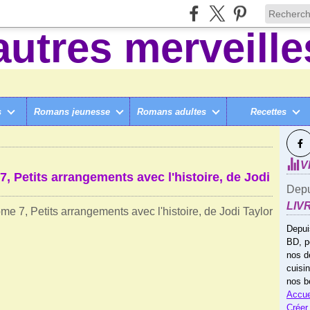
s
Romans jeunesse
Romans adultes
Recettes
SUI
AXWELL
V
, Petits arrangements avec l'histoire, de Jodi
Depu
LIV
Depui
BD, p
nos d
cuisi
nos b
Accue
Créer