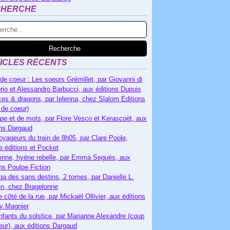
CHERCHE
ICLES RÉCENTS
de coeur : Les soeurs Grémillet, par Giovanni di
rio et Alessandro Barbucci, aux éditions Dupuis
es & dragons, par Ielenna, chez Slalom Editions
 de coeur)
pe et de mots, par Flore Vesco et Kerascoët, aux
ons Dargaud
oyageurs du train de 8h05, par Clare Poole,
e éditions et Pocket
nne, hyène rebelle, par Emma Seguès, aux
ons Poulpe Fiction
ga des sans destins, 2 tomes, par Danielle L.
n, chez Bragelonne
e côté de la rue, par Mickaël Ollivier, aux éditions
ry Magnier
nfants du solstice, par Marianne Alexandre (coup
eur), aux éditions Dargaud