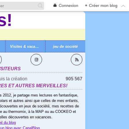
Connexion
+
Créer mon blog
Visites & vacances
jeu de société
VEZ-MOI
ISITEURS
is la création
905 567
RES ET AUTRES MERVEILLES!
s 2012, je partage mes lectures en fantastique,
olars et autres ainsi que celles de mes enfants,
écouvertes en jeux de société, mes recettes de
ne au thermomix, à la MAP ou au COOKEO et
elles découvertes en vacances.
il du blog
 un blog avec CanalBlog