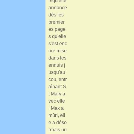
rsqu'elle
annonce
dès les
premièr
es page
s qu'elle
s'est enc
ore mise
dans les
ennuis j
usqu'au
cou, entr
aînant S
t Mary a
vec elle
! Max a
mûri, ell
e a déso
rmais un