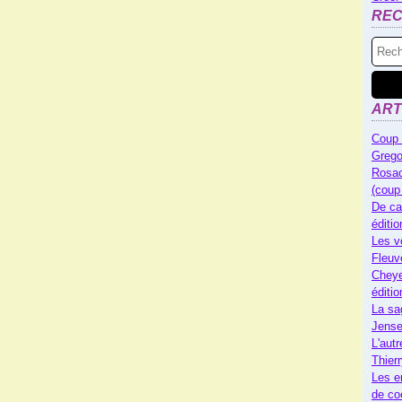
RE
ART
Coup 
Grego
Rosac
(coup
De ca
éditi
Les v
Fleuv
Cheye
éditi
La sa
Jense
L'autr
Thier
Les e
de co