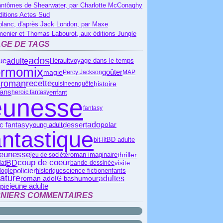
antômes de Shearwater, par Charlotte McConaghy
ditions Actes Sud
blanc, d'après Jack London, par Maxe
menier et Thomas Labourot, aux éditions Jungle
GE DE TAGS
ados
que
adulte
Hérault
voyage dans le temps
ermomix
goûter
magie
Percy Jackson
MAP
s
roman
recette
histoire
cuisine
enquête
 ans
enfant
heroic fantasy
eunesse
fantasy
ado
c fantasy
dessert
polar
young adult
antastique
BD adulte
bit-lit
jeunesse
thriller
jeu de société
roman imaginaire
coup de coeur
BD
visite
lat
bande-dessinée
policier
science fiction
logie
historique
enfants
érature
roman ado
adultes
IG bas
humour
jeune adulte
pie
NIERS COMMENTAIRES