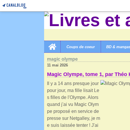
Home
Coups de coeur
BD & manga
LIVRES ET AUTRES MERVEILLES!
>
CATEGORIES
>
M
magic olympe
11 mai 2026
Magic Olympe, tome 1, par Théo K
Il y a 14 ans presque jour
pour jour, ma fille lisait Le
s filles de l'Olympe. Alors
quand j'ai vu Magic Olym
pe proposé en service de
presse sur Netgalley, je m
e suis laissée tenter ! J'ai