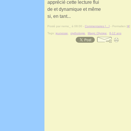
apprécié cette lecture flui
de et dynamique et même
si, en tant...
Posté par nemo_ à 08:00 -
Commentaires [
…
]
- Permalien [
#
]
Tags:
jeunesse
,
mythologie
,
Magic Olympe
,
8-12 ans