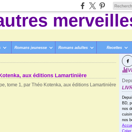
s
Romans jeunesse
Romans adultes
Recettes
SUI
AGIC OLYMPE
V
otenka, aux éditions Lamartinière
Depu
LIV
Depui
BD, p
nos d
cuisi
nos b
Accue
Créer