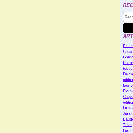
RE
ART
Pisse
Coup 
Grego
Rosac
(coup
De ca
éditi
Les v
Fleuv
Cheye
éditi
La sa
Jense
L'autr
Thier
Les e