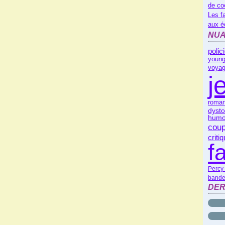
de co
Les f
aux é
NUA
polic
young
voyag
j
roman
dysto
humo
coup
criti
f
Percy
bande
DER