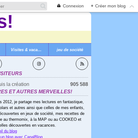
Connexion
+
Créer mon blog
Visites & vacances
jeu de société
VEZ-MOI
ISITEURS
is la création
905 588
RES ET AUTRES MERVEILLES!
s 2012, je partage mes lectures en fantastique,
olars et autres ainsi que celles de mes enfants,
écouvertes en jeux de société, mes recettes de
ne au thermomix, à la MAP ou au COOKEO et
elles découvertes en vacances.
il du blog
 un blog avec CanalBlog