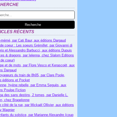
CHERCHE
ICLES RÉCENTS
-mémé, par Cati Baur, aux éditions Dargaud
de coeur : Les soeurs Grémillet, par Giovanni di
rio et Alessandro Barbucci, aux éditions Dupuis
es & dragons, par Ielenna, chez Slalom Editions
 de coeur)
pe et de mots, par Flore Vesco et Kerascoët, aux
ons Dargaud
oyageurs du train de 8h05, par Clare Poole,
e éditions et Pocket
nne, hyène rebelle, par Emma Seguès, aux
ons Poulpe Fiction
ga des sans destins, 2 tomes, par Danielle L.
n, chez Bragelonne
e côté de la rue, par Mickaël Ollivier, aux éditions
ry Magnier
nfants du solstice, par Marianne Alexandre (coup