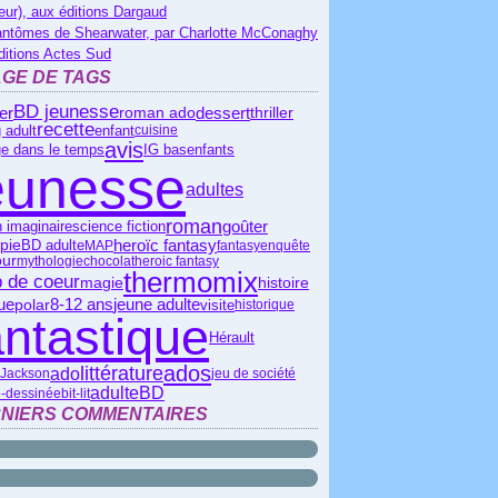
eur), aux éditions Dargaud
antômes de Shearwater, par Charlotte McConaghy
ditions Actes Sud
GE DE TAGS
BD jeunesse
ier
roman ado
dessert
thriller
recette
 adult
enfant
cuisine
avis
IG bas
e dans le temps
enfants
eunesse
adultes
roman
science fiction
goûter
 imaginaire
heroïc fantasy
pie
BD adulte
MAP
fantasy
enquête
ur
mythologie
chocolat
heroic fantasy
thermomix
 de coeur
magie
histoire
que
polar
8-12 ans
jeune adulte
visite
historique
antastique
Hérault
ados
littérature
ado
 Jackson
jeu de société
adulte
BD
-dessinée
bit-lit
NIERS COMMENTAIRES