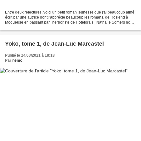
Entre deux relectures, voici un petit roman jeunesse que j'ai beaucoup aimé,
écrit par une autrice dont j'apprécie beaucoup les romans, de Roslend à
Moqueuse en passant par l'herboriste de Hoteforais ! Nathalie Somers nous
plonge dans le quotidien d'une...
Yoko, tome 1, de Jean-Luc Marcastel
Publié le 24/03/2021 à 18:18
Par
nemo_