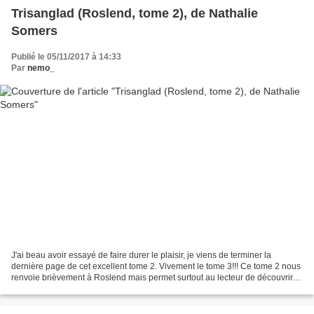
Trisanglad (Roslend, tome 2), de Nathalie
Somers
Publié le 05/11/2017 à 14:33
Par
nemo_
J'ai beau avoir essayé de faire durer le plaisir, je viens de terminer la
dernière page de cet excellent tome 2. Vivement le tome 3!!! Ce tome 2 nous
renvoie brièvement à Roslend mais permet surtout au lecteur de découvrir
Trisanglad, le "miroir" de l'URSS...