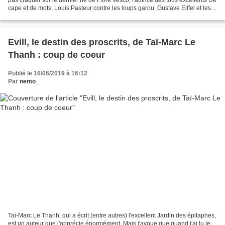
cape et de mots, Louis Pasteur contre les loups garou, Gustave Eiffel et les
âmes de fer et l'Estrange...
Evill, le destin des proscrits, de Taï-Marc Le
Thanh : coup de coeur
Publié le 16/06/2019 à 16:12
Par
nemo_
Taï-Marc Le Thanh, qui a écrit (entre autres) l'excellent Jardin des épitaphes,
est un auteur que j'apprécie énormément. Mais j'avoue que quand j'ai lu le