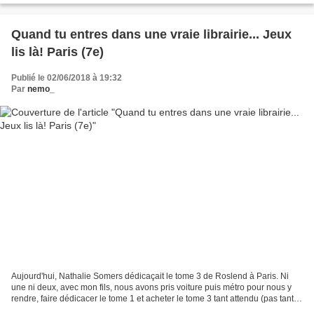
Quand tu entres dans une vraie librairie... Jeux
lis là! Paris (7e)
Publié le 02/06/2018 à 19:32
Par
nemo_
Aujourd'hui, Nathalie Somers dédicaçait le tome 3 de Roslend à Paris. Ni
une ni deux, avec mon fils, nous avons pris voiture puis métro pour nous y
rendre, faire dédicacer le tome 1 et acheter le tome 3 tant attendu (pas tant
que ça parce qu'ils sont...