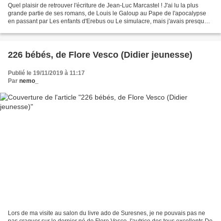
Quel plaisir de retrouver l'écriture de Jean-Luc Marcastel ! J'ai lu la plus
grande partie de ses romans, de Louis le Galoup au Pape de l'apocalypse
en passant par Les enfants d'Erebus ou Le simulacre, mais j'avais presque
oublié à quel point son écriture...
226 bébés, de Flore Vesco (Didier jeunesse)
Publié le 19/11/2019 à 11:17
Par
nemo_
Lors de ma visite au salon du livre ado de Suresnes, je ne pouvais pas ne
pas craquer sur le dernier né de Flore Vesco, l'autrice des tous excellents De