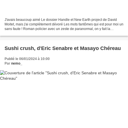
J'avais beaucoup aimé Le dossier Handle et New Earth project de David
Moitet, mais j'ai complètement dévoré Les mots fantômes qui est pour moi un
sans faute ! Roman policier avec un zeste de paranormal, on y fait la
connaissance de deux ados "pas comme...
Sushi crush, d'Eric Senabre et Masayo Chéreau
Publié le 06/01/2024 à 10:00
Par
nemo_