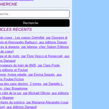
CHERCHE
ICLES RÉCENTS
de coeur : Les soeurs Grémillet, par Giovanni di
rio et Alessandro Barbucci, aux éditions Dupuis
es & dragons, par Ielenna, chez Slalom Editions
 de coeur)
pe et de mots, par Flore Vesco et Kerascoët, aux
ons Dargaud
oyageurs du train de 8h05, par Clare Poole,
e éditions et Pocket
nne, hyène rebelle, par Emma Seguès, aux
ons Poulpe Fiction
ga des sans destins, 2 tomes, par Danielle L.
n, chez Bragelonne
e côté de la rue, par Mickaël Ollivier, aux éditions
ry Magnier
nfants du solstice, par Marianne Alexandre (coup
eur), aux éditions Dargaud