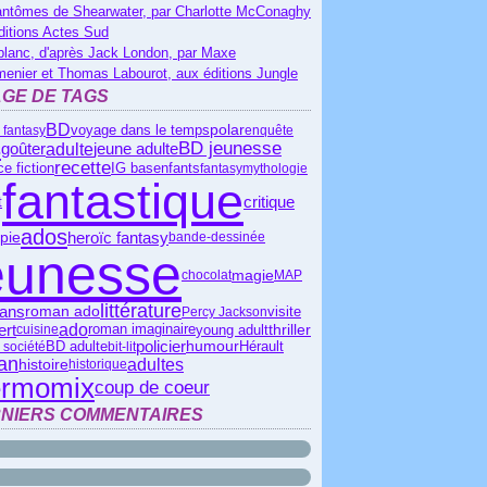
antômes de Shearwater, par Charlotte McConaghy
ditions Actes Sud
blanc, d'après Jack London, par Maxe
menier et Thomas Labourot, aux éditions Jungle
GE DE TAGS
BD
polar
 fantasy
voyage dans le temps
enquête
s
BD jeunesse
adulte
goûter
jeune adulte
recette
e fiction
IG bas
enfants
fantasy
mythologie
fantastique
critique
t
ados
heroïc fantasy
pie
bande-dessinée
eunesse
magie
chocolat
MAP
littérature
roman ado
 ans
visite
Percy Jackson
ado
ert
young adult
thriller
cuisine
roman imaginaire
policier
Hérault
BD adulte
humour
 société
bit-lit
an
adultes
histoire
historique
ermomix
coup de coeur
NIERS COMMENTAIRES