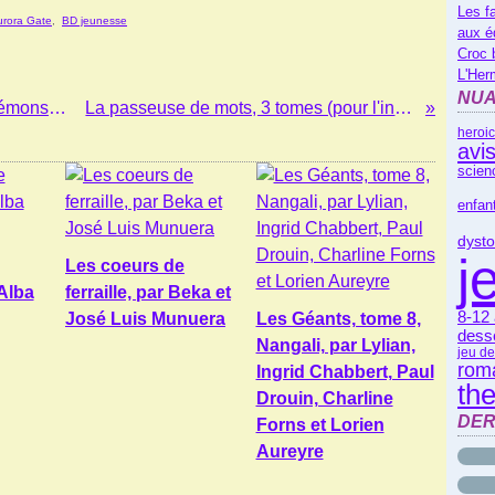
Les f
urora Gate
,
BD jeunesse
aux é
Croc 
L'Her
NUA
Magic academy, tome 5 : le sort des démons, de Jupiter Phaeton
La passeuse de mots, 3 tomes (pour l'instant), de AJ Twice
heroic
avi
scienc
enfan
dysto
j
Les coeurs de
Alba
ferraille, par Beka et
8-12
José Luis Munuera
Les Géants, tome 8,
dess
Nangali, par Lylian,
jeu de
rom
Ingrid Chabbert, Paul
th
Drouin, Charline
DER
Forns et Lorien
Aureyre