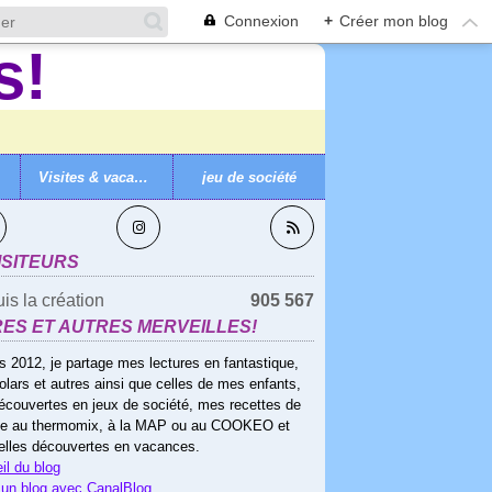
Connexion
+
Créer mon blog
Visites & vacances
jeu de société
VEZ-MOI
ISITEURS
is la création
905 567
RES ET AUTRES MERVEILLES!
s 2012, je partage mes lectures en fantastique,
olars et autres ainsi que celles de mes enfants,
écouvertes en jeux de société, mes recettes de
ne au thermomix, à la MAP ou au COOKEO et
elles découvertes en vacances.
il du blog
 un blog avec CanalBlog