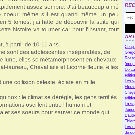
RE
rapidement assez sombre. J'ai beaucoup aimé
de coeur, même s'il est quand même un peu
 en 5 tomes, j'ai hâte de découvrir la suite qui
tte histoire va tourner car pour l'instant, tout
ART
t, à partir de 10-11 ans.
Coup 
ane sont des adolescentes inséparables, de
Grego
Rosac
ine lune, elles se métamorphosent en chevaux
(coup
l-taureau, Cheval ailé et Licorne fleurie, elles
De ca
éditi
Les v
'une collision céleste, éclate en mille
Fleuv
Cheye
uinox : le climat se dérègle, les gens terrifiés
éditi
rmations oscillent entre l'humain et
La sa
Jense
ra et ses soeurs pour sauver ce monde qui
L'autr
Thier
Les e
de co