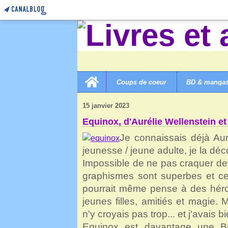
Home
Coups de coeur
BD & manga
LIVRES ET AUTRES MERVEILLES!
>
CATEGORIES
>
E
15 janvier 2023
Equinox, d'Aurélie Wellenstein e
Je connaissais déjà Aur
jeunesse / jeune adulte, je la dé
Impossible de ne pas craquer de
graphismes sont superbes et ces
pourrait même pense à des héroï
jeunes filles, amitiés et magie. 
n'y croyais pas trop... et j'avais b
Equinox est davantage une B