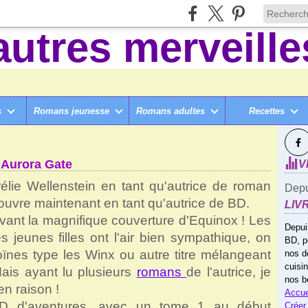
s
Romans jeunesse
Romans adultes
Recettes
SUI
QUINOX, D'AURÉLIE WELLENSTEIN ET AURORA GATE
t Aurora Gate
V
élie Wellenstein en tant qu'autrice de roman
Depu
couvre maintenant en tant qu'autrice de BD.
LIV
vant la magnifique couverture d'Equinox ! Les
Depui
 jeunes filles ont l'air bien sympathique, on
BD, p
nes type les Winx ou autre titre mélangeant
nos d
cuisi
Mais ayant lu plusieurs
romans
de l'autrice, je
nos b
ien raison !
Accue
D d'aventures, avec un tome 1 au début
Créer