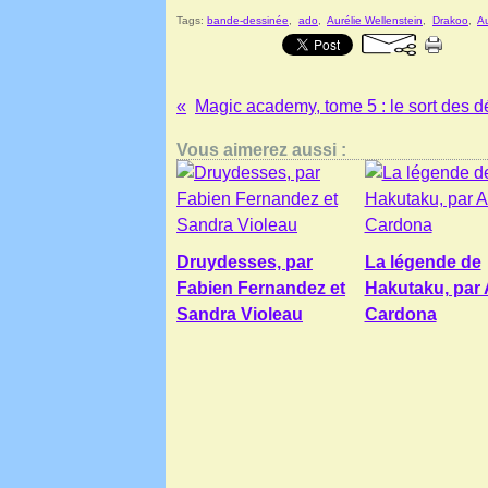
Tags:
bande-dessinée
,
ado
,
Aurélie Wellenstein
,
Drakoo
,
A
Vous aimerez aussi :
Druydesses, par
La légende de
Fabien Fernandez et
Hakutaku, par 
Sandra Violeau
Cardona