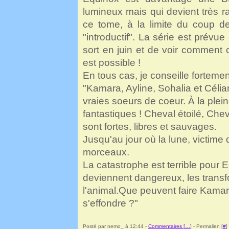
lumineux mais qui devient très 
ce tome, à la limite du coup 
"introductif". La série est prévue
sort en juin et de voir comment ce
est possible !
En tous cas, je conseille fortemen
"Kamara, Ayline, Sohalia et Céli
vraies soeurs de coeur. À la ple
fantastiques ! Cheval étoilé, Cheva
sont fortes, libres et sauvages.
Jusqu'au jour où la lune, victime d
morceaux.
La catastrophe est terrible pour Eq
deviennent dangereux, les transfo
l'animal.Que peuvent faire Kama
s'effondre ?"
Posté par nemo_ à 12:44 -
Commentaires [
…
]
- Permalien [
#
]