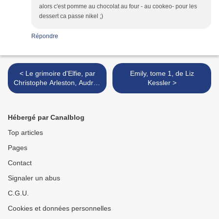
alors c'est pomme au chocolat au four - au cookeo- pour les
dessert ca passe nikel ;)
Répondre
< Le grimoire d'Elfie, par
Emily, tome 1, de Liz
Christophe Arleston, Audrey
Kessler >
Alwett (scénario) et Mini
Ludvin (dessins) (BD)
Hébergé par Canalblog
Top articles
Pages
Contact
Signaler un abus
C.G.U.
Cookies et données personnelles