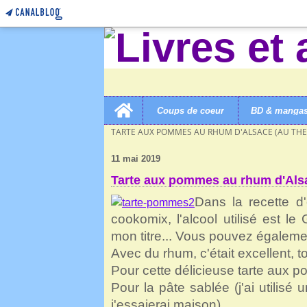
Home
Coups de coeur
BD & manga
LIVRES ET AUTRES MERVEILLES!
>
CUISINE SUCRÉ
TARTE AUX POMMES AU RHUM D'ALSACE (AU TH
11 mai 2019
Tarte aux pommes au rhum d'Als
Dans la recette d'
cookomix, l'alcool utilisé est le
mon titre... Vous pouvez égalemen
Avec du rhum, c'était excellent, 
Pour cette délicieuse tarte aux po
Pour la pâte sablée (j'ai utilisé 
j'essaierai maison)