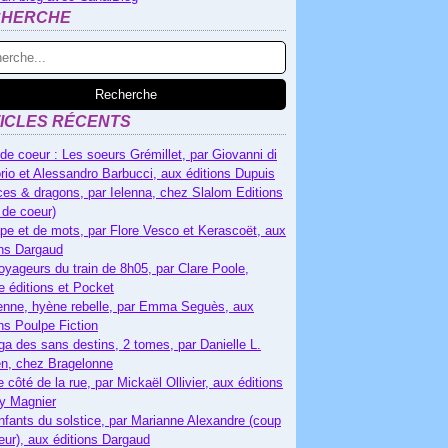
CHERCHE
ICLES RÉCENTS
de coeur : Les soeurs Grémillet, par Giovanni di
rio et Alessandro Barbucci, aux éditions Dupuis
es & dragons, par Ielenna, chez Slalom Editions
 de coeur)
pe et de mots, par Flore Vesco et Kerascoët, aux
ons Dargaud
oyageurs du train de 8h05, par Clare Poole,
e éditions et Pocket
nne, hyène rebelle, par Emma Seguès, aux
ons Poulpe Fiction
ga des sans destins, 2 tomes, par Danielle L.
n, chez Bragelonne
e côté de la rue, par Mickaël Ollivier, aux éditions
ry Magnier
nfants du solstice, par Marianne Alexandre (coup
eur), aux éditions Dargaud