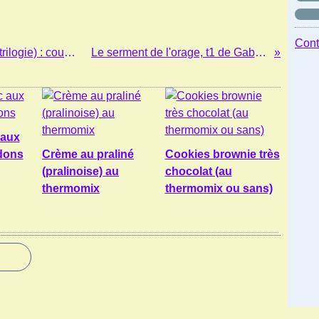
Cont
Les autodafeurs, de Marine Carteron (trilogie) : coup de coeur!
Le serment de l'orage, t1 de Gabriel Katz
 aux
dons
Crème au praliné
Cookies brownie très
(pralinoise) au
chocolat (au
thermomix
thermomix ou sans)