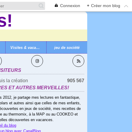
Connexion
+
Créer mon blog
Visites & vacances
jeu de société
VEZ-MOI
ISITEURS
is la création
905 567
RES ET AUTRES MERVEILLES!
s 2012, je partage mes lectures en fantastique,
olars et autres ainsi que celles de mes enfants,
écouvertes en jeux de société, mes recettes de
ne au thermomix, à la MAP ou au COOKEO et
elles découvertes en vacances.
il du blog
 un blog avec CanalBlog