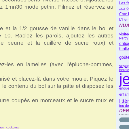
Les f
ez 1mn30 mode petrin. Filmez et réservez au
aux é
Croc 
L'Her
NUA
 et la 1/2 gousse de vanille dans le bol et
visite
 10. Raclez les parois, ajoutez les autres
Percy
le beurre et la cuillère de sucre roux) et
criti
thrill
goût
-les en lamelles (avec l'épluche-pommes,
voyag
heroic
j
urisé et placez-là dans votre moule. Piquez le
 le contenu du bol sur la pâte et disposez les
enquê
enfan
rre coupés en morceaux et le sucre roux et
litt
jeu de
DER
mes
,
cookomix