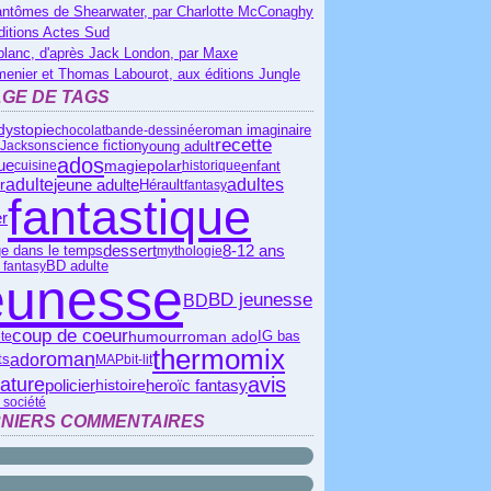
antômes de Shearwater, par Charlotte McConaghy
ditions Actes Sud
blanc, d'après Jack London, par Maxe
menier et Thomas Labourot, aux éditions Jungle
GE DE TAGS
dystopie
chocolat
bande-dessinée
roman imaginaire
recette
science fiction
young adult
 Jackson
ados
que
polar
magie
enfant
cuisine
historique
adulte
adultes
jeune adulte
Hérault
er
fantasy
fantastique
er
dessert
8-12 ans
e dans le temps
mythologie
BD adulte
 fantasy
eunesse
BD jeunesse
BD
coup de coeur
roman ado
IG bas
humour
te
thermomix
roman
ado
ts
MAP
bit-lit
avis
érature
policier
heroïc fantasy
histoire
 société
NIERS COMMENTAIRES