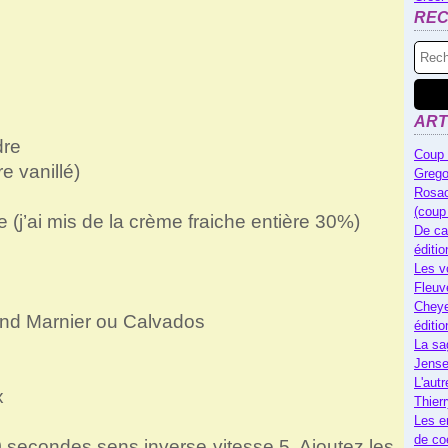
RE
ART
dre
Coup 
e vanillé)
Grego
Rosac
(coup
(j’ai mis de la crème fraiche entière 30%)
De ca
éditi
Les v
Fleuv
Cheye
and Marnier ou Calvados
éditi
La sa
Jense
L'autr
x
Thier
Les e
de co
0 secondes sens inverse vitesse 5. Ajoutez les