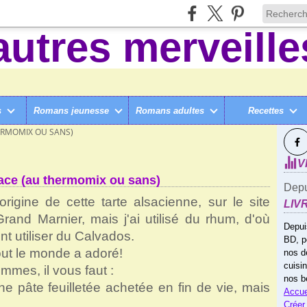
s
Romans jeunesse
Romans adultes
Recettes
SUI
E AU THERMOMIX
>
ERMOMIX OU SANS)
V
ace (au thermomix ou sans)
Depu
origine de cette tarte alsacienne, sur le site
LIV
 Grand Marnier, mais j'ai utilisé du rhum, d'où
Depui
t utiliser du Calvados.
BD, p
tout le monde a adoré!
nos d
cuisi
mmes, il vous faut :
nos b
une pâte feuilletée achetée en fin de vie, mais
Accue
Créer