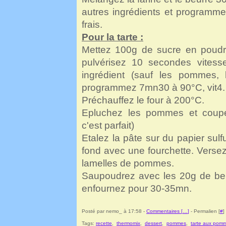
autres ingrédients et programm
frais.
Pour la tarte :
Mettez 100g de sucre en poudre
pulvérisez 10 secondes vitesse
ingrédient (sauf les pommes, 
programmez 7mn30 à 90°C, vit4.
Préchauffez le four à 200°C.
Epluchez les pommes et coupez
c'est parfait)
Etalez la pâte sur du papier sulf
fond avec une fourchette. Versez
lamelles de pommes.
Saupoudrez avec les 20g de beu
enfournez pour 30-35mn.
Posté par nemo_ à 17:58 -
Commentaires [
…
]
- Permalien [
#
]
Tags:
recette
,
thermomix
,
dessert
,
pommes
,
tarte aux pom