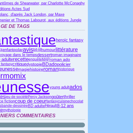
antômes de Shearwater, par Charlotte McConaghy
ditions Actes Sud
blanc, d'après Jack London, par Maxe
menier et Thomas Labourot, aux éditions Jungle
GE DE TAGS
antastique
heroïc fantasy
avis
littérature
polar
enfant
humour
ts
bit-lit
dessert
voyage dans le temps
roman imaginaire
recette
roman ado
 adulte
enquête
MAP
critique
ado
BD
policier
dystopie
 fantasy
jeunesse
roman
magie
histoire
historique
ermomix
eunesse
ados
young adult
tes
goûter
thriller
jeu de société
Percy Jackson
coup de coeur
e fiction
fantasy
cuisine
chocolat
s
Hérault
8-12 ans
BD adulte
bande-dessinée
te
mythologie
NIERS COMMENTAIRES