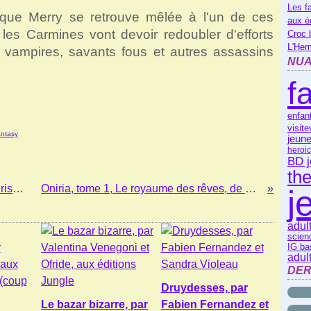
Les f
 que Merry se retrouve mêlée à l'un de ces
aux é
les Carmines vont devoir redoubler d'efforts
Croc 
L'Her
vampires, savants fous et autres assassins
NUA
f
enfan
visite
antasy
jeune
heroic
BD 
th
Les messagers du temps, d'Evelyne Brisou-Pellen
Oniria, tome 1, Le royaume des rêves, de B.F. Parry
j
adul
scienc
IG ba
adul
DER
Druydesses, par
Le bazar bizarre, par
Fabien Fernandez et