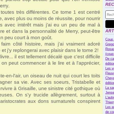
RE
erry.
toutes très différentes. Ce tome 1 est centré
, avec plus ou moins de réussite, pour nourrir
es avec intérêt mais j'ai eu un peu de mal à
re et dans la personnalité de Merry, peut-être
ART
 un peu court à mon goût.
Coup 
aim côté histoire, mais j'ai vraiment adoré
Grego
Rosac
e et j'y replongerai avec plaisir dans le tome 2!
(coup
vre... il est tellement décalé que c'est difficile
De ca
, on peut commencer à le lire et à l'apprécier,
éditi
Les v
Fleuv
en-l'air, un oiseau de nuit qui court les toits
Cheye
agner sa vie. Avec ses soeurs, Tristabelle et
éditi
urvivre à Grisaille, une sinistre cité gothique où
La sa
Jense
uses. On s'y trucide allègrement, surtout à
L'autr
d'aristocrates aux dons surnaturels conspirent
Thier
Les e
de co