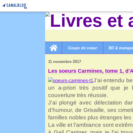
Home
Coups de coeur
BD & manga
LIVRES ET AUTRES MERVEILLES!
>
3B ROMANS COL
11 novembre 2017
Les soeurs Carmines, tome 1, d'Ar
J'ai entendu b
un a-priori très positif que je
couverture très réussie.
J'ai plongé avec délectation da
d'humour, de Grisaille, ses cime
familles nobles plus étranges les 
La ville et l'ambiance sont extrêm
à Gail
Carriger
, mais je l'ai tro