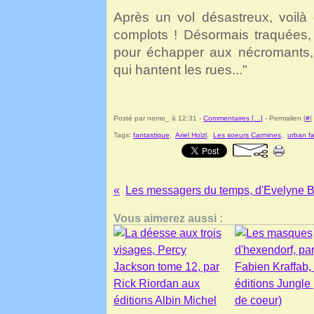
Après un vol désastreux, voilà
complots ! Désormais traquées, 
pour échapper aux nécromants, 
qui hantent les rues..."
Posté par nemo_ à 12:31 -
Commentaires [
…
]
- Permalien [
#
]
Tags:
fantastique
,
Ariel Holzl
,
Les soeurs Carmines
,
urban f
Vous aimerez aussi :