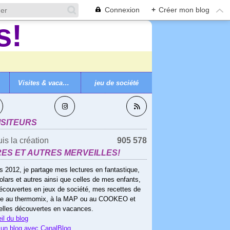
Connexion
+
Créer mon blog
Visites & vacances
jeu de société
VEZ-MOI
ISITEURS
is la création
905 578
RES ET AUTRES MERVEILLES!
s 2012, je partage mes lectures en fantastique,
olars et autres ainsi que celles de mes enfants,
écouvertes en jeux de société, mes recettes de
ne au thermomix, à la MAP ou au COOKEO et
elles découvertes en vacances.
il du blog
 un blog avec CanalBlog