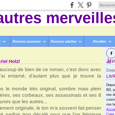
s
Romans jeunesse
Romans adultes
Recettes
SUI
LÈGE ET +
>
LES SOEURS CARMINES, TOME 1, D'ARIEL HOLZL
iel Holzl
V
eaucoup de bien de ce roman, c'est donc avec
Depu
 l'ai entamé, d'autant plus que je trouve la
LIV
Depui
ns le monde très original, sombre mais plein
BD, p
tières, ses corbeaux, ses assassinats et ses 8
nos d
cuisi
unes que les autres...
nos b
ement originale, le ton m'a souvent fait penser
Accue
uvé parfois trop décalé pour que l'on frémisse
Créer