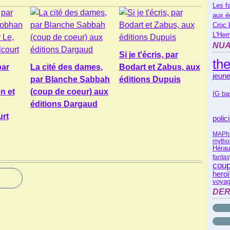
Les f
aux é
Croc 
L'Her
NUA
Si je t'écris, par
th
par
La cité des dames,
Bodart et Zabus, aux
jeune
par Blanche Sabbah
éditions Dupuis
n et
(coup de coeur) aux
IG ba
éditions Dargaud
urt
polic
MAP
h
mytho
Hérau
fantas
coup
heroï
voyag
DER