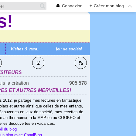
Connexion
+
Créer mon blog
Visites & vacances
jeu de société
VEZ-MOI
 SÈVRES
ISITEURS
is la création
905 578
RES ET AUTRES MERVEILLES!
s 2012, je partage mes lectures en fantastique,
olars et autres ainsi que celles de mes enfants,
écouvertes en jeux de société, mes recettes de
ne au thermomix, à la MAP ou au COOKEO et
elles découvertes en vacances.
il du blog
 un blog avec CanalBlog