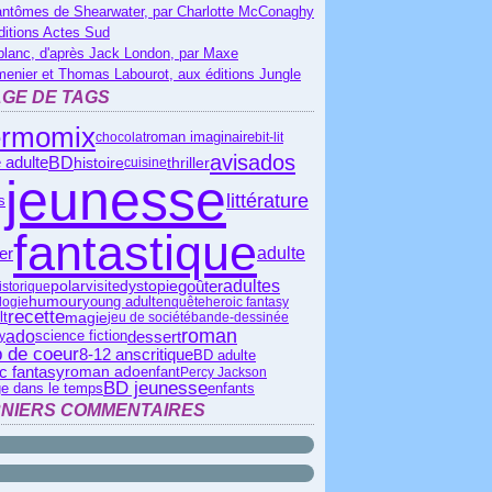
antômes de Shearwater, par Charlotte McConaghy
ditions Actes Sud
blanc, d'après Jack London, par Maxe
menier et Thomas Labourot, aux éditions Jungle
GE DE TAGS
ermomix
chocolat
roman imaginaire
bit-lit
avis
ados
BD
 adulte
histoire
thriller
cuisine
jeunesse
littérature
s
fantastique
ier
adulte
polar
adultes
goûter
visite
dystopie
istorique
humour
young adult
logie
enquête
heroic fantasy
recette
lt
magie
jeu de société
bande-dessinée
roman
ado
dessert
science fiction
y
 de coeur
critique
8-12 ans
BD adulte
c fantasy
roman ado
enfant
Percy Jackson
BD jeunesse
e dans le temps
enfants
NIERS COMMENTAIRES