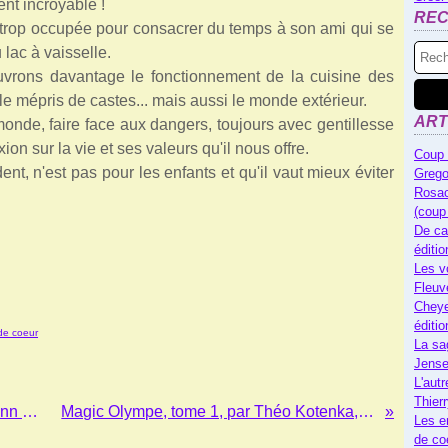
nt incroyable !
RE
 trop occupée pour consacrer du temps à son ami qui se
 lac à vaisselle.
vrons davantage le fonctionnement de la cuisine des
 le mépris de castes... mais aussi le monde extérieur.
ART
 monde, faire face aux dangers, toujours avec gentillesse
xion sur la vie et ses valeurs qu'il nous offre.
Coup 
t, n'est pas pour les enfants et qu'il vaut mieux éviter
Grego
Rosac
(coup
De ca
éditi
Les v
Fleuv
Cheye
éditi
de coeur
La sa
Jense
L'autr
Thier
Lison, tome 1, par Cédric Mayen et Yann Cozic, aux éditions Jungle
Magic Olympe, tome 1, par Théo Kotenka, aux éditions Lamartinière
Les e
de co