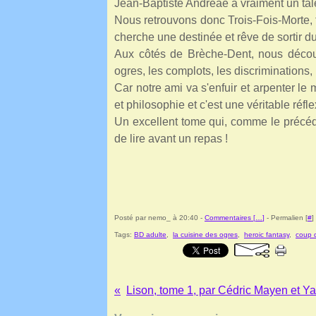
Jean-Baptiste Andreae a vraiment un tale
Nous retrouvons donc Trois-Fois-Morte,
cherche une destinée et rêve de sortir du
Aux côtés de Brèche-Dent, nous décou
ogres, les complots, les discriminations,
Car notre ami va s'enfuir et arpenter le
et philosophie et c'est une véritable réfle
Un excellent tome qui, comme le précéden
de lire avant un repas !
Posté par nemo_ à 20:40 -
Commentaires [
…
]
- Permalien [
#
]
Tags:
BD adulte
,
la cuisine des ogres
,
heroic fantasy
,
coup 