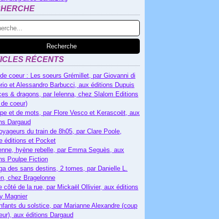
CHERCHE
ICLES RÉCENTS
de coeur : Les soeurs Grémillet, par Giovanni di
rio et Alessandro Barbucci, aux éditions Dupuis
es & dragons, par Ielenna, chez Slalom Editions
 de coeur)
pe et de mots, par Flore Vesco et Kerascoët, aux
ons Dargaud
oyageurs du train de 8h05, par Clare Poole,
e éditions et Pocket
nne, hyène rebelle, par Emma Seguès, aux
ons Poulpe Fiction
ga des sans destins, 2 tomes, par Danielle L.
n, chez Bragelonne
e côté de la rue, par Mickaël Ollivier, aux éditions
ry Magnier
nfants du solstice, par Marianne Alexandre (coup
eur), aux éditions Dargaud