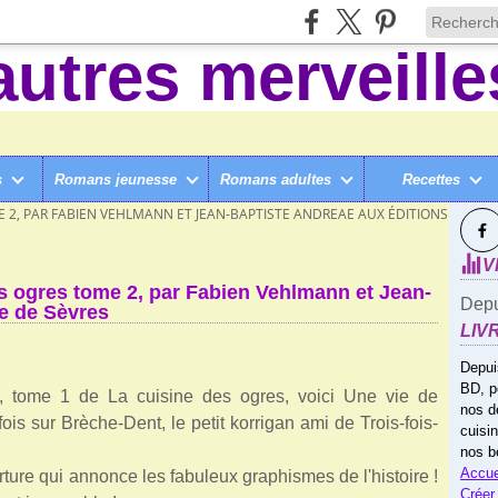
s
Romans jeunesse
Romans adultes
Recettes
SUI
E 2, PAR FABIEN VEHLMANN ET JEAN-BAPTISTE ANDREAE AUX ÉDITIONS RUE DE
V
es ogres tome 2, par Fabien Vehlmann et Jean-
Depu
e de Sèvres
LIV
Depui
BD, p
rte, tome 1 de La cuisine des ogres, voici Une vie de
nos d
ois sur Brèche-Dent, le petit korrigan ami de Trois-fois-
cuisi
nos b
Accue
ture qui annonce les fabuleux graphismes de l'histoire !
Créer