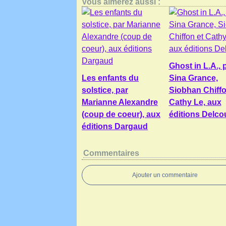
Vous aimerez aussi :
Ghost in L.A., 
Les enfants du
Sina Grance,
solstice, par
Siobhan Chiffo
Marianne Alexandre
Cathy Le, aux
(coup de coeur), aux
éditions Delco
éditions Dargaud
Commentaires
Ajouter un commentaire