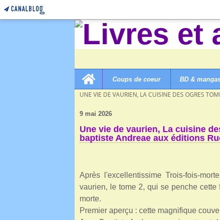
Home
Coups de coeur
BD & manga
LIVRES ET AUTRES MERVEILLES!
>
CATEGORIES
>
UNE VIE DE VAURIEN, LA CUISINE DES OGRES TOM
9 mai 2026
Une vie de vaurien, La cuisine d
baptiste Andreae aux éditions Ru
Après l'excellentissime Trois-fois-mo
vaurien, le tome 2, qui se penche cette f
morte.
Premier aperçu : cette magnifique couver