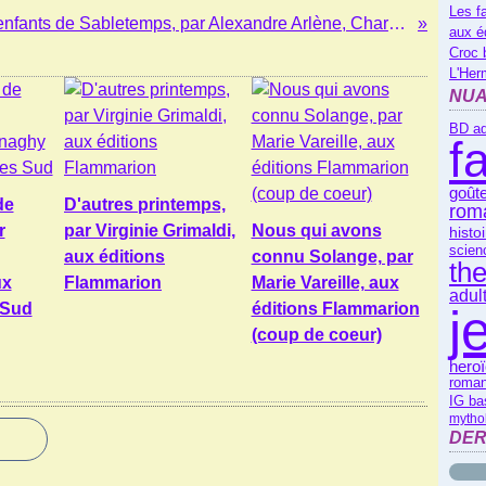
Les f
Les enfants de Sabletemps, par Alexandre Arlène, Charlie Lau et Alessandra Marsili
aux é
Croc 
L'Her
NUA
BD ad
f
goût
de
D'autres printemps,
rom
r
par Virginie Grimaldi,
Nous qui avons
histo
scienc
aux éditions
connu Solange, par
th
ux
Flammarion
Marie Vareille, aux
adul
 Sud
éditions Flammarion
j
(coup de coeur)
heroï
roman
IG ba
mytho
DER