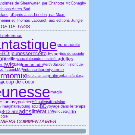
antômes de Shearwater, par Charlotte McConaghy
ditions Actes Sud
blanc, d'après Jack London, par Maxe
menier et Thomas Labourot, aux éditions Jungle
GE DE TAGS
ulte
humour
antastique
jeune adulte
BD jeunesse
recette
dessert
er
jeu de société
an
adultes
thriller
chocolat
bande-dessinée
avis
roman ado
ire
bit-lit
Percy Jackson
historique
critique
e fiction
enfant
dystopie
MAP
ermomix
polar
heroic fantasy
enfants
fantasy
coup de coeur
te
eunesse
magie
c fantasy
policier
Hérault
visite
cuisine
BD
young adult
 imaginaire
voyage dans le temps
ados
littérature
ado
s
8-12 ans
enquête
logie
NIERS COMMENTAIRES