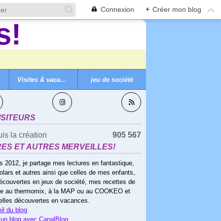
Connexion
+
Créer mon blog
Visites & vacances
jeu de société
VEZ-MOI
ISITEURS
is la création
905 567
RES ET AUTRES MERVEILLES!
s 2012, je partage mes lectures en fantastique,
olars et autres ainsi que celles de mes enfants,
écouvertes en jeux de société, mes recettes de
ne au thermomix, à la MAP ou au COOKEO et
elles découvertes en vacances.
il du blog
 un blog avec CanalBlog