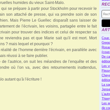
s ruelles humides du vieux Saint-Malo.
RE
 qui se prépare à partir pour Stockholm pour recevoir le
alain son attaché de presse, qui va prendre soin de son
ien. Mais Pierre Le Guellec disparaît sans laisser de
rtement de l'écrivain, les voisins, partagée entre le fait
ART
crivain pour trouver des indices et celui de respecter sa
ne reviendra pas et que Marie sait qu'il est mort. Mort
Coup 
Grego
ins ? mais lequel et pourquoi ?
Rosac
éalité de l'homme derrière l'écrivain, en parallèle avec
(coup
ais réussi à se faire publier.
De ca
 de l'autrice, on suit les méandres de l'enquête et des
éditi
Les v
ndre où l'on va, avec des retournements inattendus,
Fleuv
Cheye
autant qu'à l'écriture !
éditi
La sa
Jense
L'autr
Thier
Les e
de co