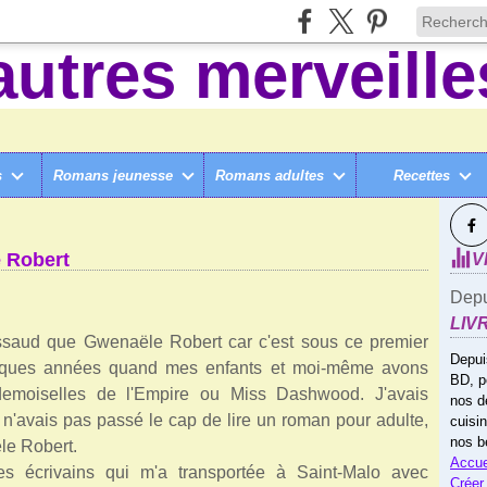
s
Romans jeunesse
Romans adultes
Recettes
SUI
E DERNIER ÉCRIVAIN, PAR GWENAËLE ROBERT
e Robert
V
Depu
LIV
saud que Gwenaële Robert car c'est sous ce premier
Depui
uelques années quand mes enfants et moi-même avons
BD, p
demoiselles de l'Empire ou Miss Dashwood. J'avais
nos d
n'avais pas passé le cap de lire un roman pour adulte,
cuisi
nos b
le Robert.
Accue
es écrivains qui m'a transportée à Saint-Malo avec
Créer