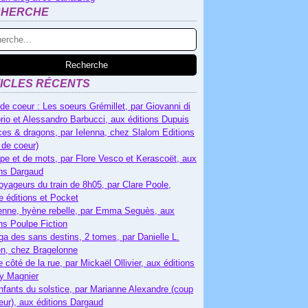
CHERCHE
ICLES RÉCENTS
de coeur : Les soeurs Grémillet, par Giovanni di
rio et Alessandro Barbucci, aux éditions Dupuis
es & dragons, par Ielenna, chez Slalom Editions
 de coeur)
pe et de mots, par Flore Vesco et Kerascoët, aux
ons Dargaud
oyageurs du train de 8h05, par Clare Poole,
e éditions et Pocket
nne, hyène rebelle, par Emma Seguès, aux
ons Poulpe Fiction
ga des sans destins, 2 tomes, par Danielle L.
n, chez Bragelonne
e côté de la rue, par Mickaël Ollivier, aux éditions
ry Magnier
nfants du solstice, par Marianne Alexandre (coup
eur), aux éditions Dargaud