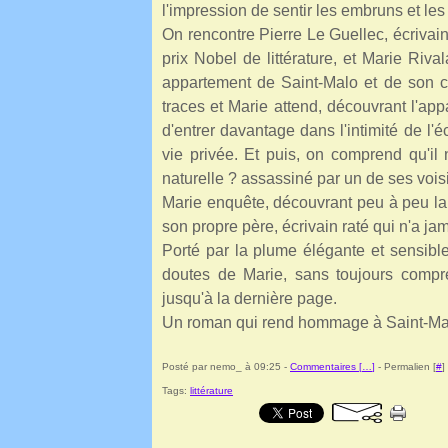
l'impression de sentir les embruns et le
On rencontre Pierre Le Guellec, écrivain
prix Nobel de littérature, et Marie Riv
appartement de Saint-Malo et de son ch
traces et Marie attend, découvrant l'appa
d'entrer davantage dans l'intimité de l'é
vie privée. Et puis, on comprend qu'il 
naturelle ? assassiné par un de ses vois
Marie enquête, découvrant peu à peu la r
son propre père, écrivain raté qui n'a jam
Porté par la plume élégante et sensible
doutes de Marie, sans toujours compre
jusqu'à la dernière page.
Un roman qui rend hommage à Saint-Malo 
Posté par nemo_ à 09:25 -
Commentaires [
…
]
- Permalien [
#
]
Tags:
littérature