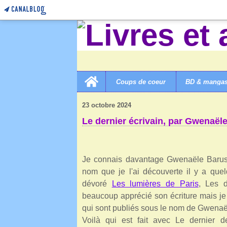
Home
Coups de coeur
BD & manga
LIVRES ET AUTRES MERVEILLES!
>
CATEGORIES
>
L
23 octobre 2024
Le dernier écrivain, par Gwenaël
Je connais davantage Gwenaële Barus
nom que je l'ai découverte il y a q
dévoré
Les lumières de Paris
, Les 
beaucoup apprécié son écriture mais je 
qui sont publiés sous le nom de Gwenaë
Voilà qui est fait avec Le dernier d