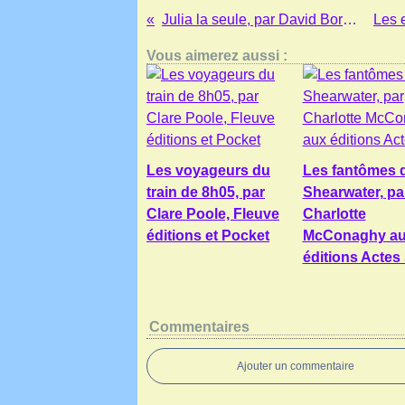
Julia la seule, par David Boriau et Yuna Park
Vous aimerez aussi :
Les voyageurs du
Les fantômes 
train de 8h05, par
Shearwater, pa
Clare Poole, Fleuve
Charlotte
éditions et Pocket
McConaghy a
éditions Actes
Commentaires
Ajouter un commentaire