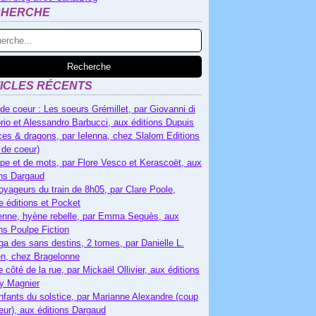
CHERCHE
ICLES RÉCENTS
de coeur : Les soeurs Grémillet, par Giovanni di
rio et Alessandro Barbucci, aux éditions Dupuis
es & dragons, par Ielenna, chez Slalom Editions
 de coeur)
pe et de mots, par Flore Vesco et Kerascoët, aux
ons Dargaud
oyageurs du train de 8h05, par Clare Poole,
e éditions et Pocket
nne, hyène rebelle, par Emma Seguès, aux
ons Poulpe Fiction
ga des sans destins, 2 tomes, par Danielle L.
n, chez Bragelonne
e côté de la rue, par Mickaël Ollivier, aux éditions
ry Magnier
nfants du solstice, par Marianne Alexandre (coup
eur), aux éditions Dargaud