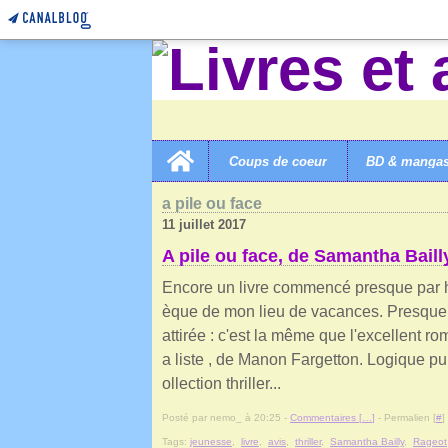
Home
Coups de coeur
BD & manga
LIVRES ET AUTRES MERVEILLES!
>
CATEGORIES
>
A
a pile ou face
11 juillet 2017
A pile ou face, de Samantha Baill
Encore un livre commencé presque par ha
èque de mon lieu de vacances. Presque, 
attirée : c'est la même que l'excellent ro
a liste , de Manon Fargetton. Logique puis
ollection thriller...
Posté par nemo_ à 20:25 -
Commentaires [
…
]
- Permalien [
#
]
Tags:
jeunesse
,
livre
,
avis
,
thriller
,
Samantha Bailly
,
Rageot