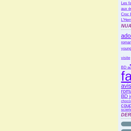
Les f
aux é
Croc 
L'Her
NUA
ado
roman
young
visite
BD ad
f
avi
rom
BD 
choco
coup
scienc
DER