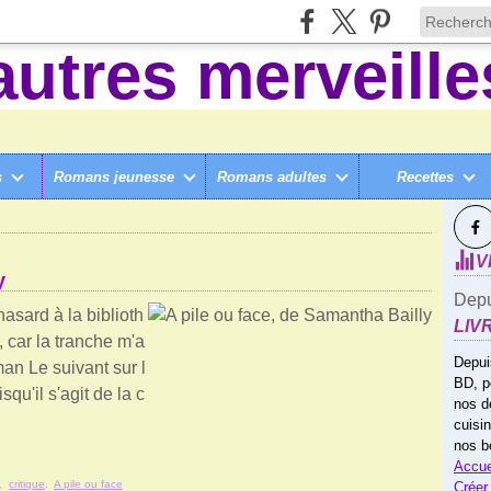
s
Romans jeunesse
Romans adultes
Recettes
SUI
 PILE OU FACE
V
y
Depu
sard à la biblioth
LIV
car la tranche m'a
Depui
man Le suivant sur l
BD, p
qu'il s'agit de la c
nos d
cuisi
nos b
Accue
,
critique
,
A pile ou face
Créer