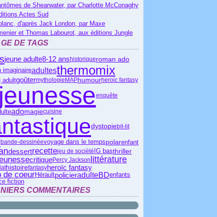
antômes de Shearwater, par Charlotte McConaghy
ditions Actes Sud
blanc, d'après Jack London, par Maxe
menier et Thomas Labourot, aux éditions Jungle
GE DE TAGS
s
roman ado
jeune adulte
8-12 ans
historique
thermomix
adultes
 imaginaire
goûter
 adult
humour
mythologie
MAP
heroic fantasy
jeunesse
enquête
ado
ulte
magie
cuisine
antastique
dystopie
bit-lit
s
polar
enfant
bande-dessinée
voyage dans le temps
an
recette
dessert
IG bas
thriller
jeu de société
littérature
jeunesse
critique
Percy Jackson
heroïc fantasy
histoire
lat
fantasy
 de coeur
policier
adulte
BD
Hérault
enfants
e fiction
NIERS COMMENTAIRES