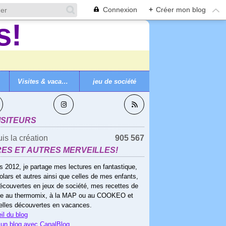
Connexion
+
Créer mon blog
Visites & vacances
jeu de société
VEZ-MOI
ISITEURS
is la création
905 567
RES ET AUTRES MERVEILLES!
s 2012, je partage mes lectures en fantastique,
olars et autres ainsi que celles de mes enfants,
écouvertes en jeux de société, mes recettes de
ne au thermomix, à la MAP ou au COOKEO et
elles découvertes en vacances.
il du blog
 un blog avec CanalBlog