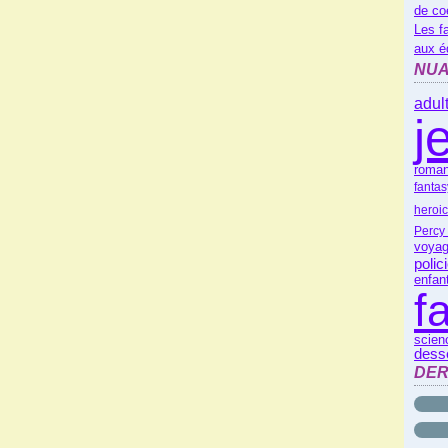
de co
Les f
aux é
NUA
adul
j
roman
fantas
heroic
Percy
voyag
polic
enfan
f
scienc
dess
DER