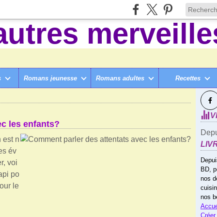
s
Romans jeunesse
Romans adultes
Recettes
SUI
3 NOVEMBRE 2015
V
c les enfants?
Depu
 est n
LIV
es év
Depui
, voi
BD, p
api po
nos d
our le
cuisi
nos b
Accue
Créer