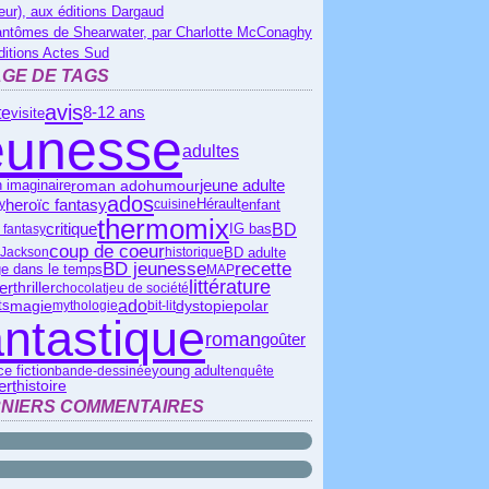
eur), aux éditions Dargaud
antômes de Shearwater, par Charlotte McConaghy
ditions Actes Sud
GE DE TAGS
avis
te
8-12 ans
visite
eunesse
adultes
roman ado
jeune adulte
humour
 imaginaire
ados
heroïc fantasy
Hérault
enfant
y
cuisine
thermomix
critique
BD
IG bas
 fantasy
coup de coeur
BD adulte
 Jackson
historique
BD jeunesse
recette
e dans le temps
MAP
littérature
ier
thriller
chocolat
jeu de société
ado
polar
magie
dystopie
ts
mythologie
bit-lit
antastique
roman
goûter
e fiction
young adult
bande-dessinée
enquête
ert
histoire
NIERS COMMENTAIRES