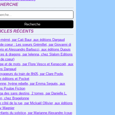
CHERCHE
ICLES RÉCENTS
-mémé, par Cati Baur, aux éditions Dargaud
de coeur : Les soeurs Grémillet, par Giovanni di
rio et Alessandro Barbucci, aux éditions Dupuis
es & dragons, par Ielenna, chez Slalom Editions
 de coeur)
pe et de mots, par Flore Vesco et Kerascoët, aux
ons Dargaud
oyageurs du train de 8h05, par Clare Poole,
e éditions et Pocket
nne, hyène rebelle, par Emma Seguès, aux
ons Poulpe Fiction
ga des sans destins, 2 tomes, par Danielle L.
n, chez Bragelonne
e côté de la rue, par Mickaël Ollivier, aux éditions
ry Magnier
nfants du solstice, par Marianne Alexandre (coup