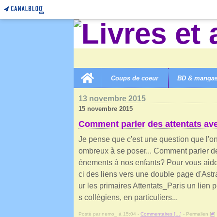
Home
Coups de coeur
BD & manga
LIVRES ET AUTRES MERVEILLES!
>
CATEGORIES
>
1
13 novembre 2015
15 novembre 2015
Comment parler des attentats ave
Je pense que c'est une question que l'on
ombreux à se poser... Comment parler d
énements à nos enfants? Pour vous aider
ci des liens vers une double page d'Astr
ur les primaires Attentats_Paris un lien p
s collégiens, en particuliers...
Posté par nemo_ à 15:04 -
Commentaires [
…
]
- Permalien [
#
]