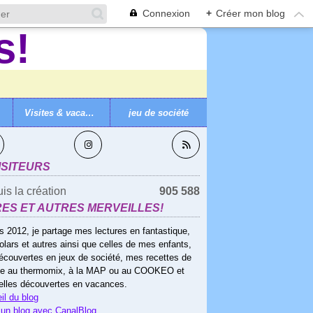
Connexion
+
Créer mon blog
Visites & vacances
jeu de société
VEZ-MOI
ISITEURS
is la création
905 588
RES ET AUTRES MERVEILLES!
s 2012, je partage mes lectures en fantastique,
olars et autres ainsi que celles de mes enfants,
écouvertes en jeux de société, mes recettes de
ne au thermomix, à la MAP ou au COOKEO et
elles découvertes en vacances.
il du blog
 un blog avec CanalBlog