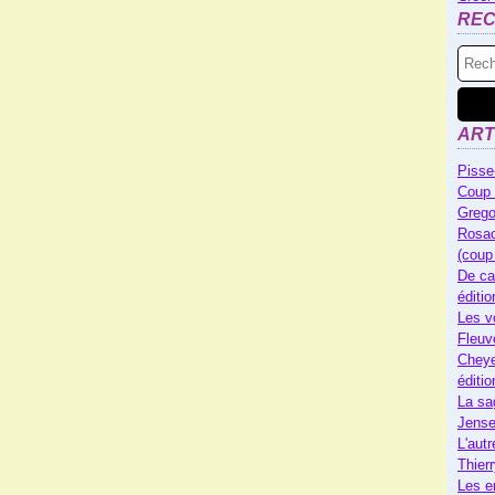
RE
ART
Pisse
Coup 
Grego
Rosac
(coup
De ca
éditi
Les v
Fleuv
Cheye
éditi
La sa
Jense
L'autr
Thier
Les e