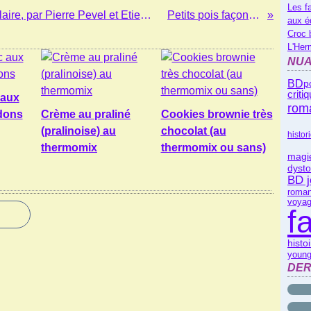
Les f
Les artilleuses, vol.1, Le vol de la sigillaire, par Pierre Pevel et Etienne Willem (BD)
Petits pois façon risotto
aux é
Croc 
L'Her
NUA
BD
p
criti
 aux
rom
dons
Crème au praliné
Cookies brownie très
(pralinoise) au
chocolat (au
histor
thermomix
thermomix ou sans)
magi
dysto
BD 
roman
voyag
f
histo
young
DER