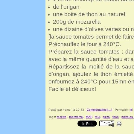
de l'origan
une boite de thon au naturel
200g de mozarella
une dizaine d'olives vertes ou n
[la sauce tomates permet de fair
Préchauffez le four à 240°C.
Préparez la sauce tomates : da
avec la même quantité d'eau et a
Répartissez la moitié de la sau
d'origan, ajoutez le thon émiett
enfournez à 240°C pour 15mn en s
Facile et délicieux!
Posté par nemo_ à 10:43 -
Commentaires [
…
]
- Permalien [
#
]
Tags:
recette
,
thermomix
,
MAP
,
four
,
pizza
,
thon
,
pizza au