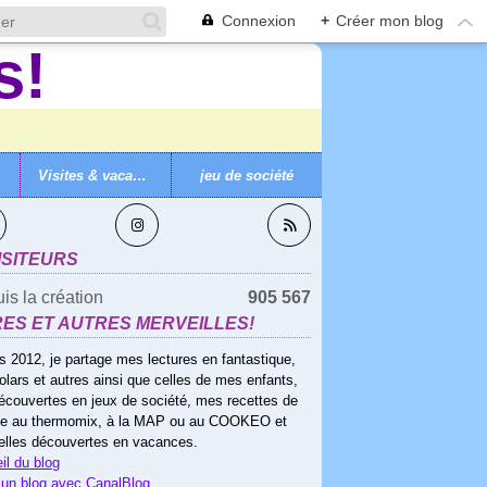
Connexion
+
Créer mon blog
Visites & vacances
jeu de société
VEZ-MOI
ISITEURS
is la création
905 567
RES ET AUTRES MERVEILLES!
s 2012, je partage mes lectures en fantastique,
olars et autres ainsi que celles de mes enfants,
écouvertes en jeux de société, mes recettes de
ne au thermomix, à la MAP ou au COOKEO et
elles découvertes en vacances.
il du blog
 un blog avec CanalBlog