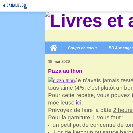
Home
Coups de coeur
BD & manga
LIVRES ET AUTRES MERVEILLES!
>
CUISINE SALÉE 
18 mai 2020
Pizza au thon
Je n'avais jamais test
tous aimé (4/5, c'est plutôt un bo
Pour cette recette, vous pouvez 
moelleuse
ici
.
Prévoyez de faire la pâte
2 heure
Pour la garniture, il vous faut :
un petit pot de concentré de to
1 cs de ketchup ou sauce bar