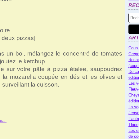
RE
oire
e deux pizzas]
ART
Coup 
ns un bol, mélangez le concentré de tomates
Grego
Rosac
joutez le ketchup.
(coup
ce sur votre pâte à pizza étalée, saupoudrez
De ca
é, la mozarella coupée en dés et les olives et
éditi
Les v
urveillant la cuisson.
Fleuv
Cheye
éditi
La sa
Jense
L'autr
 thon
Thier
Les e
de co