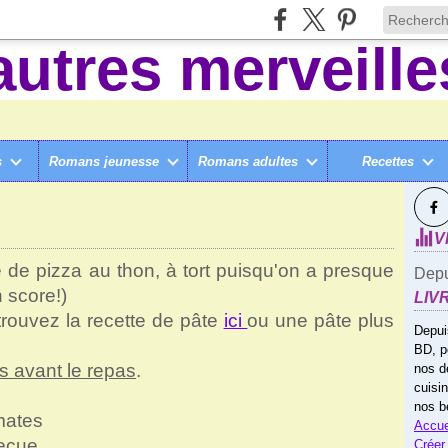
s
Romans jeunesse
Romans adultes
Recettes
SUI
(AVEC/SANS THERMOMIX)
>
PIZZA AU THON
V
é de pizza au thon, à tort puisqu'on a presque
Depu
n score!)
LIV
trouvez la recette de pâte
ici
ou une pâte plus
Depui
BD, p
s avant le repas
.
nos d
cuisi
nos b
mates
Accue
becue
Créer