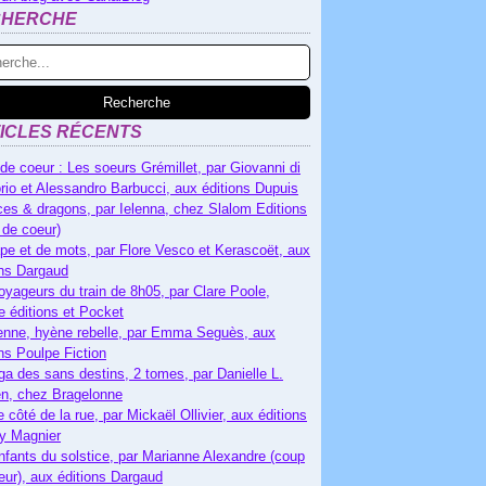
CHERCHE
ICLES RÉCENTS
de coeur : Les soeurs Grémillet, par Giovanni di
rio et Alessandro Barbucci, aux éditions Dupuis
es & dragons, par Ielenna, chez Slalom Editions
 de coeur)
pe et de mots, par Flore Vesco et Kerascoët, aux
ons Dargaud
oyageurs du train de 8h05, par Clare Poole,
e éditions et Pocket
nne, hyène rebelle, par Emma Seguès, aux
ons Poulpe Fiction
ga des sans destins, 2 tomes, par Danielle L.
n, chez Bragelonne
e côté de la rue, par Mickaël Ollivier, aux éditions
ry Magnier
nfants du solstice, par Marianne Alexandre (coup
eur), aux éditions Dargaud