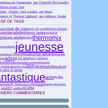
antômes de Shearwater, par Charlotte McConaghy
ditions Actes Sud
blanc, d'après Jack London, par Maxe
menier et Thomas Labourot, aux éditions Jungle
GE DE TAGS
coup de coeur
olar
jeu de société
heroic fantasy
que
adultes
heroïc fantasy
goûter
cuisine
thermomix
an
jeune adulte
fantasy
jeunesse
ique
enfants
roman ado
science fiction
Hérault
e
MAP
enquête
ados
8-12 ans
pie
Percy Jackson
jeunesse
dessert
enfant
mythologie
littérature
adulte
policier
 imaginaire
chocolat
e dans le temps
antastique
avis
thriller
ado
IG bas
ire
visite
humour
bit-lit
bande-dessinée
recette
 adult
BD adulte
NIERS COMMENTAIRES