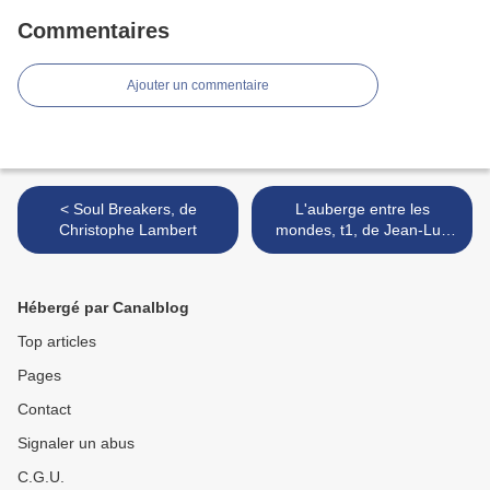
Commentaires
Ajouter un commentaire
< Soul Breakers, de
L'auberge entre les
Christophe Lambert
mondes, t1, de Jean-Luc
Marcastel >
Hébergé par Canalblog
Top articles
Pages
Contact
Signaler un abus
C.G.U.