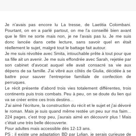
Je n'avais pas encore lu La tresse, de Laetitia Colombani.
Pourtant, on en a parlé partout, on me l'a conseillé bien avant
que le film ne sorte mais non, je ne l'avais pas lu. Je me suis
donc lancée dans cette lecture, sans savoir quel en était
réellement le sujet, malgré tout le battage fait autour.
Je me suis révoltée avec Smita, intouchable prête à tout pour que
sa fille ait un avenir. Je me suis effondrée avec Sarah, rejetée par
son cabinet d'avocat auquel elle avait consacré sa vie aux
dépens de sa famille. J'ai vibré aux côtés de Giulia, décidée à se
battre pour sauver l'entreprise familiale de confection de
perruques.
Le récit présente d'abord trois vies totalement différentes, trois
continents puis trois combats. Peu à peu, on se doute du lien qui
va se créer entre ces trois destins...
J'ai aimé l'écriture, la construction du récit et le sujet et j'ai dévoré
le roman. Mais je suis quand même restée un peu sur ma faim...
224 pages, c'est trop peu, j'aurais aimé en découvrir plus ! Mais
c'était une très belle découverte.
Pour adultes mais accessible dès 12-13 ans.
PS : il existe une adaptation BD par Lylian, je serais curieuse de