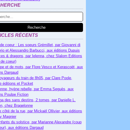
CHERCHE
ICLES RÉCENTS
de coeur : Les soeurs Grémillet, par Giovanni di
rio et Alessandro Barbucci, aux éditions Dupuis
es & dragons, par Ielenna, chez Slalom Editions
 de coeur)
pe et de mots, par Flore Vesco et Kerascoët, aux
ons Dargaud
oyageurs du train de 8h05, par Clare Poole,
e éditions et Pocket
nne, hyène rebelle, par Emma Seguès, aux
ons Poulpe Fiction
ga des sans destins, 2 tomes, par Danielle L.
n, chez Bragelonne
e côté de la rue, par Mickaël Ollivier, aux éditions
ry Magnier
nfants du solstice, par Marianne Alexandre (coup
eur), aux éditions Dargaud