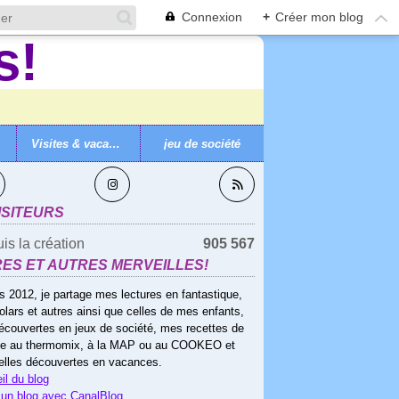
Connexion
+
Créer mon blog
Visites & vacances
jeu de société
VEZ-MOI
ISITEURS
is la création
905 567
RES ET AUTRES MERVEILLES!
s 2012, je partage mes lectures en fantastique,
olars et autres ainsi que celles de mes enfants,
écouvertes en jeux de société, mes recettes de
ne au thermomix, à la MAP ou au COOKEO et
elles découvertes en vacances.
il du blog
 un blog avec CanalBlog