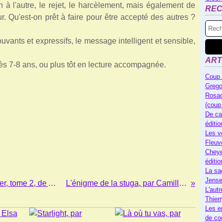
on à l'autre, le rejet, le harcèlement, mais également de
RE
ur. Qu'est-on prêt à faire pour être accepté des autres ?
uvants et expressifs, le message intelligent et sensible,
ART
dès 7-8 ans, ou plus tôt en lecture accompagnée.
Coup 
Grego
Rosac
(coup
De ca
éditi
Les v
Fleuv
Cheye
éditi
La sa
Jense
L'oiseau de feu, Les monstres de papier, tome 2, de Ann Sei Lin
L'énigme de la stuga, par Camille Grebe
L'autr
Thier
Les e
de co