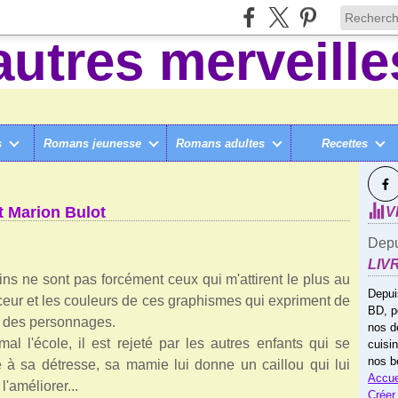
s
Romans jeunesse
Romans adultes
Recettes
SUI
E CAILLOU, PAR JOACHIM HÉRISSÉ ET MARION BULOT
t Marion Bulot
V
Depu
LIV
ns ne sont pas forcément ceux qui m'attirent le plus au
Depui
ouceur et les couleurs de ces graphismes qui expriment de
BD, p
s des personnages.
nos d
mal l'école, il est rejeté par les autres enfants qui se
cuisi
nos b
 à sa détresse, sa mamie lui donne un caillou qui lui
Accue
'améliorer...
Créer