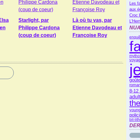
Les f
aux é
Croc 
Elsa
Starlight, par
Là où tu vas, par
L'Her
ien
Philippe Cardona
Etienne Davodeau et
NUA
(coup de coeur)
Françoise Roy
enquê
f
mytho
voyag
j
goût
roman
8-12
adul
th
young
polic
bit-lit
DER