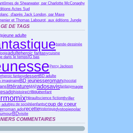
antômes de Shearwater, par Charlotte McConaghy
ditions Actes Sud
blanc, d'après Jack London, par Maxe
menier et Thomas Labourot, aux éditions Jungle
GE DE TAGS
jeune adulte
te
antastique
bande-dessinée
adulte
heroïc fantasy
logie
cuisine
IG bas
e dans le temps
eunesse
Percy Jackson
dessert
er
BD adulte
heroic fantasy
BD jeunesse
roman
 imaginaire
chocolat
ados
avis
littérature
 ans
magie
MAP
fantasy
ado
critique
tes
histoire
enfant
ermomix
Hérault
science fiction
thriller
coup de coeur
 adult
jeu de société
enfants
recette
ier
roman ado
polar
dystopie
historique
BD
humour
visite
NIERS COMMENTAIRES