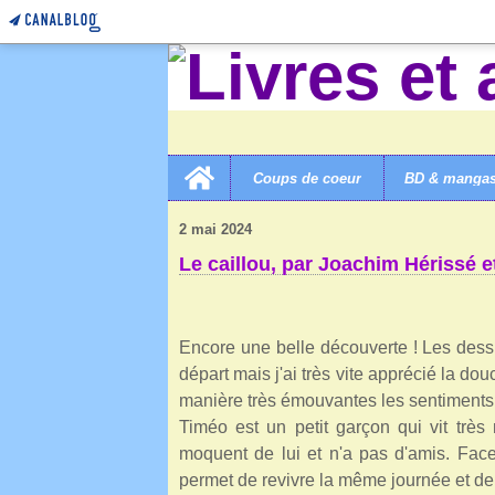
Home
Coups de coeur
BD & manga
LIVRES ET AUTRES MERVEILLES!
>
CATEGORIES
>
L
2 mai 2024
Le caillou, par Joachim Hérissé e
Encore une belle découverte ! Les dessi
départ mais j'ai très vite apprécié la d
manière très émouvantes les sentiment
Timéo est un petit garçon qui vit très 
moquent de lui et n'a pas d'amis. Face
permet de revivre la même journée et de l