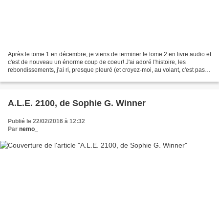
Après le tome 1 en décembre, je viens de terminer le tome 2 en livre audio et
c'est de nouveau un énorme coup de coeur! J'ai adoré l'histoire, les
rebondissements, j'ai ri, presque pleuré (et croyez-moi, au volant, c'est pas
conseillé), bondi, râlé, je...
A.L.E. 2100, de Sophie G. Winner
Publié le 22/02/2016 à 12:32
Par
nemo_