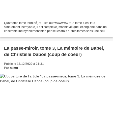
Quatrième tome terminé, et juste ouawwwwww ! Ce tome 4 est tout
simplement incroyable, il est complexe, machiavélique, et englobe dans un
ensemble incroyablement bien pensé les trois autres tomes sans une seule
fausse note ! J'avoue qu'il faut être en...
La passe-miroir, tome 3, La mémoire de Babel,
de Christelle Dabos (coup de coeur)
Publié le 17/12/2020 à 21:31
Par
nemo_