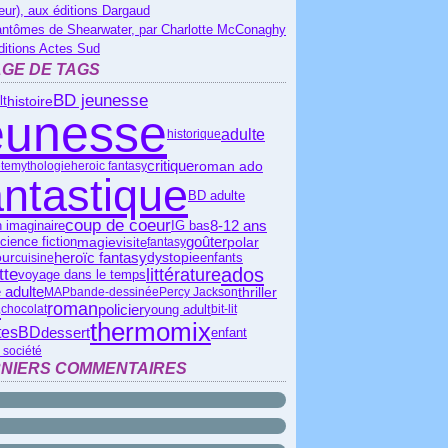
eur), aux éditions Dargaud
antômes de Shearwater, par Charlotte McConaghy
ditions Actes Sud
GE DE TAGS
BD jeunesse
lt
histoire
eunesse
adulte
historique
critique
roman ado
te
mythologie
heroic fantasy
antastique
BD adulte
coup de coeur
IG bas
8-12 ans
 imaginaire
polar
cience fiction
goûter
magie
visite
fantasy
heroïc fantasy
ur
dystopie
cuisine
enfants
ados
littérature
tte
voyage dans le temps
 adulte
thriller
MAP
bande-dessinée
Percy Jackson
s
roman
policier
young adult
chocolat
bit-lit
thermomix
tes
BD
dessert
enfant
 société
NIERS COMMENTAIRES