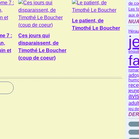
de co
Les f
aux é
Le patient, de
NUA
Timothé Le Boucher
Hérau
me 7 :
Ces jours qui
j
an,
disparaissent, de
in et
Timothé Le Boucher
enquê
f
(coup de coeur)
roman
ado
s
humo
rece
jeune
avi
adul
jeu de
DER