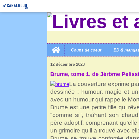
Home
Coups de coeur
BD & manga
LIVRES ET AUTRES MERVEILLES!
>
CATEGORIES
>
B
12 décembre 2023
Brume, tome 1, de Jérôme Pelissi
La couverture exprime par
dessinée : humour, magie et une
avec un humour qui rappelle Mort
Brume est une petite fille qui rêv
"comme si", traînant son chaud
père adoptif, comprenant qu'elle
un grimoire qu'il a trouvé avec elle 
Brume se trouve confortée dans