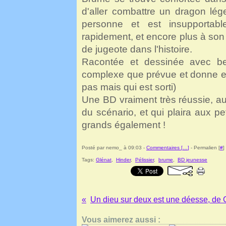
d'aller combattre un dragon lége
personne et est insupportab
rapidement, et encore plus à son
de jugeote dans l'histoire.
Racontée et dessinée avec bea
complexe que prévue et donne env
pas mais qui est sorti)
Une BD vraiment très réussie, a
du scénario, et qui plaira aux pe
grands également !
Posté par nemo_ à 09:03 -
Commentaires [
…
]
- Permalien [
#
]
Tags:
Glénat
,
Hinder
,
Pélissier
,
brume
,
BD jeunesse
Vous aimerez aussi :