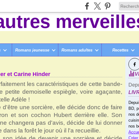
s
Romans jeunesse
Romans adultes
Recettes
SUI
RUME, TOME 1, DE JÉRÔME PELISSIER ET CARINE HINDER
er et Carine Hinder
V
faitement les caractéristiques de cette bande-
Depu
 petite demoiselle espiègle, voire agaçante,
LIV
elle Adèle !
Depui
e d'être une sorcière, elle décide donc de faire
BD, p
ron et son cochon Hubert derrière elle. Son
nos d
cuisi
 ne changera pas d'avis, décide de lui donner
nos b
dans la forêt le jour où il l'a recueillie.
Accue
 son idée de devenir une sorcière et décide
Créer