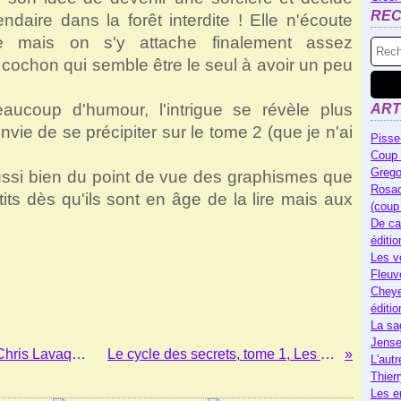
RE
ndaire dans la forêt interdite ! Elle n'écoute
le mais on s'y attache finalement assez
 cochon qui semble être le seul à avoir un peu
ucoup d'humour, l'intrigue se révèle plus
ART
ie de se précipiter sur le tome 2 (que je n'ai
Pisse
Coup 
Grego
ussi bien du point de vue des graphismes que
Rosac
tits dès qu'ils sont en âge de la lire mais aux
(coup
De ca
éditi
Les v
Fleuv
Cheye
éditi
La sa
Jense
Un dieu sur deux est une déesse, de Chris Lavaquerie-Klein, Laurence Paix-Rusterholtz et Clémence Pollet
Le cycle des secrets, tome 1, Les marches des géants, de Manon Fargetton
L'autr
Thier
Les e