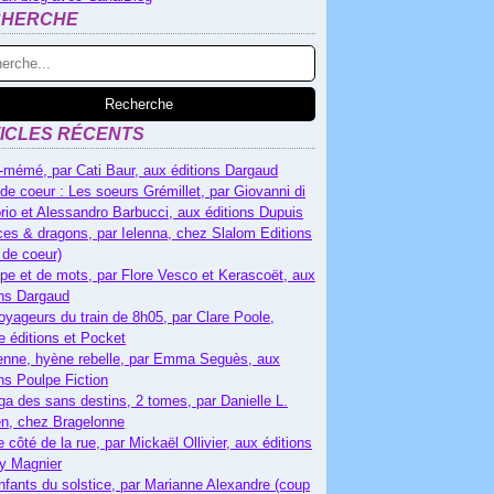
CHERCHE
ICLES RÉCENTS
-mémé, par Cati Baur, aux éditions Dargaud
de coeur : Les soeurs Grémillet, par Giovanni di
rio et Alessandro Barbucci, aux éditions Dupuis
es & dragons, par Ielenna, chez Slalom Editions
 de coeur)
pe et de mots, par Flore Vesco et Kerascoët, aux
ons Dargaud
oyageurs du train de 8h05, par Clare Poole,
e éditions et Pocket
nne, hyène rebelle, par Emma Seguès, aux
ons Poulpe Fiction
ga des sans destins, 2 tomes, par Danielle L.
n, chez Bragelonne
e côté de la rue, par Mickaël Ollivier, aux éditions
ry Magnier
nfants du solstice, par Marianne Alexandre (coup