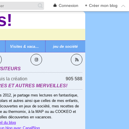
Connexion
+
Créer mon blog
Visites & vacances
jeu de société
VEZ-MOI
ISITEURS
is la création
905 588
RES ET AUTRES MERVEILLES!
s 2012, je partage mes lectures en fantastique,
olars et autres ainsi que celles de mes enfants,
écouvertes en jeux de société, mes recettes de
ne au thermomix, à la MAP ou au COOKEO et
elles découvertes en vacances.
il du blog
 un blog avec CanalBlog