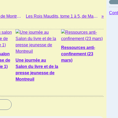
Cont
Un samedi au salon du livre jeunesse de Montreuil (Partie 1)
Les Rois Maudits, tome 1 à 5, de Maurice Druon
Ressources anti-
salon
confinement (23
sse de
Une journée au
mars)
ie 1)
Salon du livre et de la
presse jeunesse de
Montreuil