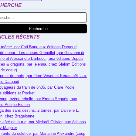
CHERCHE
ICLES RÉCENTS
-mémé, par Cati Baur, aux éditions Dargaud
de coeur : Les soeurs Grémillet, par Giovanni di
rio et Alessandro Barbucci, aux éditions Dupuis
es & dragons, par Ielenna, chez Slalom Editions
 de coeur)
pe et de mots, par Flore Vesco et Kerascoët, aux
ons Dargaud
oyageurs du train de 8h05, par Clare Poole,
e éditions et Pocket
nne, hyène rebelle, par Emma Seguès, aux
ons Poulpe Fiction
ga des sans destins, 2 tomes, par Danielle L.
n, chez Bragelonne
e côté de la rue, par Mickaël Ollivier, aux éditions
ry Magnier
nfants du solstice, par Marianne Alexandre (coup