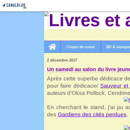
Home
Coups de coeur
BD & manga
LIVRES ET AUTRES MERVEILLES!
>
0 DIVERS
>
UN S
2 décembre 2017
Un samedi au salon du livre jeune
Après cette superbe dédicace de F
pour faire dédicacer
Sauveur et
auteurs d'Oksa Pollock, Cendrine
En cherchant le stand, j'ai pu 
des
Gardiens des cités perdues
.