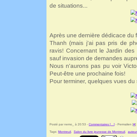
de situations...
Après une dernière dédicace du
Thanh (mais j'ai pas pris de ph
ravis! Concernant le Jardin des
sauf invasion de demandes auprès 
Nous n'aurons pas pu voir Victo
Peut-être une prochaine fois!
Pour terminer, quelques vues du 
Posté par nemo_ à 20:53 -
Commentaires [
…
]
- Permalien [
#
]
Tags:
Montreuil
,
Salon du livre jeunesse de Montreuil
,
auteur