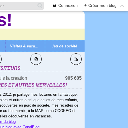
Connexion
+
Créer mon blog
Visites & vacances
jeu de société
VEZ-MOI
ISITEURS
is la création
905 605
RES ET AUTRES MERVEILLES!
s 2012, je partage mes lectures en fantastique,
olars et autres ainsi que celles de mes enfants,
écouvertes en jeux de société, mes recettes de
ne au thermomix, à la MAP ou au COOKEO et
elles découvertes en vacances.
il du blog
 un blog avec CanalBlog