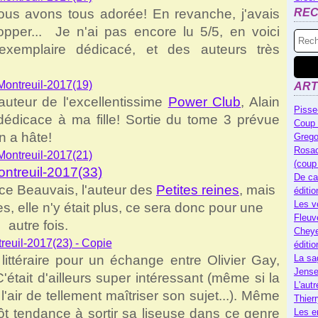
nous avons tous adorée! En revanche, j'avais
RE
per... Je n'ai pas encore lu 5/5, en voici
exemplaire dédicacé, et des auteurs très
ART
auteur de l'excellentissime
Power Club
, Alain
Pisse
dédicace à ma fille! Sortie du tome 3 prévue
Coup 
n a hâte!
Grego
Rosac
(coup
De ca
e Beauvais, l'auteur des
Petites reines
, mais
éditi
Les v
 elle n'y était plus, ce sera donc pour une
Fleuv
autre fois.
Cheye
éditi
e littéraire pour un échange entre Olivier Gay,
La sa
Jense
était d'ailleurs super intéressant (même si la
L'autr
'air de tellement maîtriser son sujet...). Même
Thier
utôt tendance à sortir sa liseuse dans ce genre
Les e