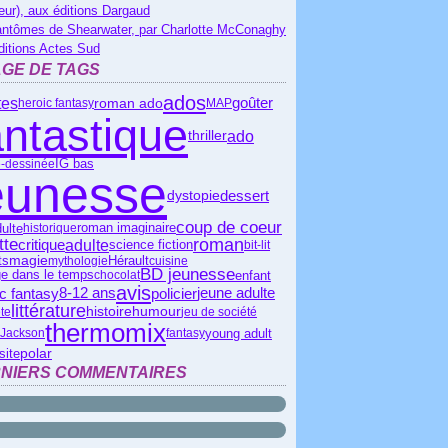
eur), aux éditions Dargaud
antômes de Shearwater, par Charlotte McConaghy
ditions Actes Sud
GE DE TAGS
ados
tes
roman ado
goûter
heroic fantasy
MAP
antastique
ado
thriller
IG bas
-dessinée
eunesse
dessert
dystopie
coup de coeur
ulte
historique
roman imaginaire
tte
roman
critique
adulte
science fiction
bit-lit
Hérault
magie
ts
mythologie
cuisine
BD jeunesse
enfant
e dans le temps
chocolat
avis
c fantasy
policier
8-12 ans
jeune adulte
littérature
histoire
humour
te
jeu de société
thermomix
young adult
 Jackson
fantasy
polar
site
NIERS COMMENTAIRES