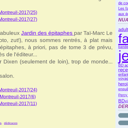
de co
Les f
aux é
NUA
adul
 fabuleux
Jardin des épitaphes
par Taï-Marc Le
f
oto, zut!), nous sommes rentrés, à plat mais
 épitaphes, à priori, pas de tome 3 de prévu,
bande
j
de l'éditeur...
r Dixen (seulement de loin), trop de monde...
BD ad
rece
enfan
salon.
voyag
heroï
enquê
Percy
BD
vi
DER
s
,
dédicaces