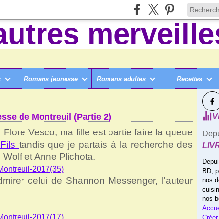
s
Romans jeunesse
Romans adultes
Recettes
SUI
AMEDI AU SALON DU LIVRE JEUNESSE DE MONTREUIL (PARTIE 2)
sse de Montreuil (Partie 2)
V
lore Vesco, ma fille est partie faire la queue
Depu
 Fils
tandis que je partais à la recherche des
LIV
 Wolf et Anne Plichota.
Depui
BD, p
admirer celui de Shannon Messenger, l'auteur
nos d
cuisi
nos b
Accue
Créer